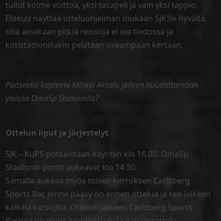
tullut kolme voittoa, yksi tasapeli ja vain yksi tappio.
Elokuu näyttää otteluohjelman mukaan SJK:lle hyvältä,
sillä ainakaan pitkiä reissuja ei ole tiedossa ja
kotistadionillakin pelataan useampaan kertaan.
Pääseekö kapteeni Mihkel Aksalu jälleen huudattamaan
yleisöä OmaSp Stadionilla?
Ottelun liput ja järjestelyt
SJK – KuPS potkaistaan käyntiin klo 16.00. OmaSp
Stadionin portit aukeavat klo 14.30.
Samalla aukeaa myös toisen kerroksen Carlsberg
Sports Bar, jonne pääsy on ennen ottelua ja sen jälkeen
kaikilla katsojilla. Ottelun jälkeen Carlsberg Sports
Barissa on myös juonnettu pelaajahaastattelu.