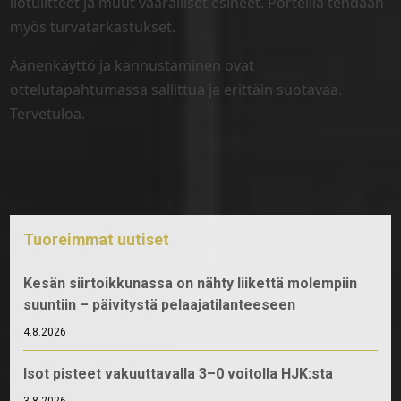
ilotulitteet ja muut vaaralliset esineet. Porteilla tehdään
myös turvatarkastukset.
Äänenkäyttö ja kannustaminen ovat
ottelutapahtumassa sallittua ja erittäin suotavaa.
Tervetuloa.
Tuoreimmat uutiset
Kesän siirtoikkunassa on nähty liikettä molempiin
suuntiin – päivitystä pelaajatilanteeseen
4.8.2026
Isot pisteet vakuuttavalla 3–0 voitolla HJK:sta
3.8.2026