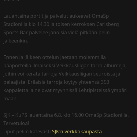
Lauantaina portit ja palvelut aukeavat OmaSp
Stadionilla klo 14.30 ja toisen kerroksen Carlsberg
Sports Bar palvelee janoisia vielä pitkään pelin
jälkeenkin.
Ennen ja jälkeen ottelun jaetaan molemmilla
pääporteilla ilmaiseksi Veikkausliigan tarra-albumeja,
joihin voi kerätä tarroja Veikkausliigan seuroista ja
pelaajista. Erilaisia tarroja löytyy yhteensä 353
kappaletta ja ne ovat myynnissä Lehtipisteissä ympäri
maan.
SJK – KuPS lauantaina 6.8. klo 16.00 OmaSp Stadionilla.
Tervetuloa!
Liput peliin kätevästi
SJK:n verkkokaupasta
.