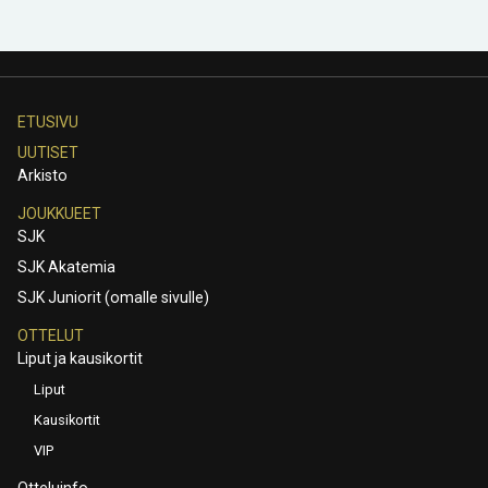
ETUSIVU
UUTISET
Arkisto
JOUKKUEET
SJK
SJK Akatemia
SJK Juniorit (omalle sivulle)
OTTELUT
Liput ja kausikortit
Liput
Kausikortit
VIP
Otteluinfo