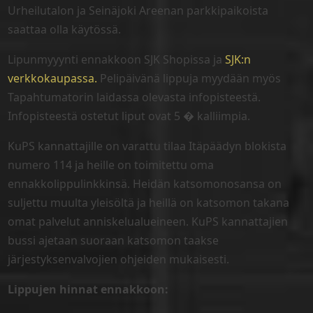
Urheilutalon ja Seinäjoki Areenan parkkipaikoista
saattaa olla käytössä.
Lipunmyyynti ennakkoon SJK Shopissa ja
SJK:n
verkkokaupassa.
Pelipäivänä lippuja myydään myös
Tapahtumatorin laidassa olevasta infopisteestä.
Infopisteestä ostetut liput ovat 5 � kalliimpia.
KuPS kannattajille on varattu tilaa Itäpäädyn blokista
numero 114 ja heille on toimitettu oma
ennakkolippulinkkinsä. Heidän katsomonosansa on
suljettu muulta yleisöltä ja heillä on katsomon takana
omat palvelut anniskelualueineen. KuPS kannattajien
bussi ajetaan suoraan katsomon taakse
järjestyksenvalvojien ohjeiden mukaisesti.
Lippujen hinnat ennakkoon: