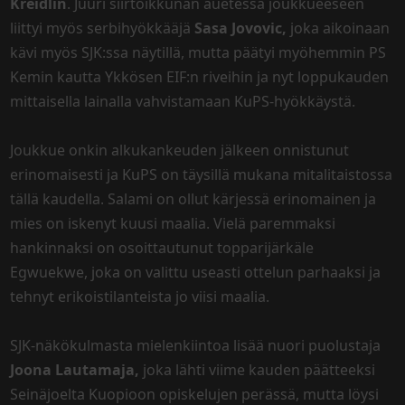
Kreidlin
. Juuri siirtoikkunan auetessa joukkueeseen
liittyi myös serbihyökkääjä
Sasa Jovovic,
joka aikoinaan
kävi myös SJK:ssa näytillä, mutta päätyi myöhemmin PS
Kemin kautta Ykkösen EIF:n riveihin ja nyt loppukauden
mittaisella lainalla vahvistamaan KuPS-hyökkäystä.
Joukkue onkin alkukankeuden jälkeen onnistunut
erinomaisesti ja KuPS on täysillä mukana mitalitaistossa
tällä kaudella. Salami on ollut kärjessä erinomainen ja
mies on iskenyt kuusi maalia. Vielä paremmaksi
hankinnaksi on osoittautunut topparijärkäle
Egwuekwe, joka on valittu useasti ottelun parhaaksi ja
tehnyt erikoistilanteista jo viisi maalia.
SJK-näkökulmasta mielenkiintoa lisää nuori puolustaja
Joona Lautamaja,
joka lähti viime kauden päätteeksi
Seinäjoelta Kuopioon opiskelujen perässä, mutta löysi