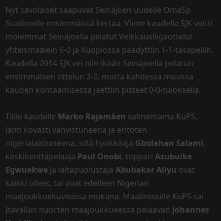
Nyt savolaiset saapuvat Seinäjoen uudelle OmaSp
Stadionille ensimmäistä kertaa. Viime kaudella SJK voitti
molemmat Seinäjoella pelatut Veikkausliigaottelut
yhteismaalein 6-0 ja Kuopiossa päädyttiin 1-1-tasapeliin.
Kaudella 2014 SJK vei niin ikään Seinäjoella pelatun
ensimmäisen ottelun 2-0, mutta kahdessa muussa
kauden kohtaamisessa jaettiin pisteet 0-0-tuloksella.
Tälle kaudelle
Marko Rajamäen
valmentama KuPS,
lähti kovasti vahvistuneena ja eritoten
nigerialaistuneena, sillä hyökkääjä
Gbolahan Salami
,
keskikenttäpelaaja
Paul Onobi
, toppari
Azubuike
Egwuekwe
ja laitapuolustaja
Abubakar Aliyu
ovat
kaikki olleet, tai ovat edelleen Nigerian
maajoukkuekuvioissa mukana. Maalinsuulle KuPS sai
Itävallan nuorten maajoukkueessa pelaavan
Johannes