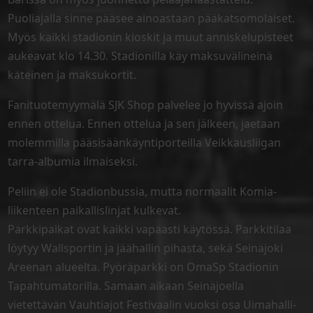
Puoliajalla sinne pääsee ainoastaan pääkatsomolaiset.
Myös kaikki stadionin kioskit ja muut anniskelupisteet
aukeavat klo 14.30. Stadionilla käy maksuvälineinä
käteinen ja maksukortit.
Fanituotemyymälä SJK Shop palvelee jo hyvissä ajoin
ennen ottelua. Ennen ottelua ja sen jälkeen, jaetaan
molemmilla pääsisäänkäyntiporteilla Veikkausliigan
tarra-albumia ilmaiseksi.
Peliin ei ole Stadionbussia, mutta normaalit Komia-
liikenteen paikallislinjat kulkevat.
Parkkipaikat ovat kaikki vapaasti käytössä. Parkkitilaa
löytyy Wallsportin ja jäähallin pihasta, sekä Seinäjoki
Areenan alueelta. Pyöräparkki on OmaSp Stadionin
Tapahtumatorilla. Samaan aikaan Seinäjoella
vietettävän Vauhtiajot Festivaalin vuoksi osa Uimahalli-