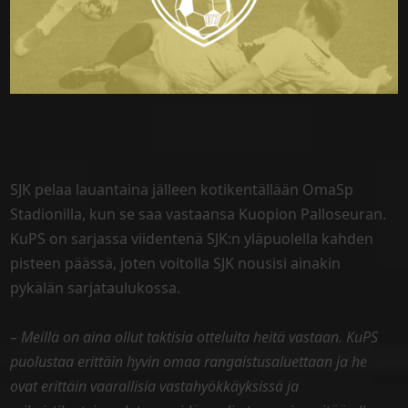
SJK pelaa lauantaina jälleen kotikentällään OmaSp
Stadionilla, kun se saa vastaansa Kuopion Palloseuran.
KuPS on sarjassa viidentenä SJK:n yläpuolella kahden
pisteen päässä, joten voitolla SJK nousisi ainakin
pykälän sarjataulukossa.
–
Meillä on aina ollut taktisia otteluita heitä vastaan. KuPS
puolustaa erittäin hyvin omaa rangaistusaluettaan ja he
ovat erittäin vaarallisia vastahyökkäyksissä ja