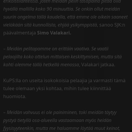
erikoistilanteissa. Joten meidän pelin tasapaino pitää olla
hyvällä mallilla koko 90 minuuttia. Se onkin ollut meidän
suurin ongelma tällä kaudella, että emme ole oikein saaneet
vieläkään sitä kunnollista, ehjää ysikymppistä
, sanoo SJK:n
päävalmentaja
Simo Valakari.
–
Meidän pelitapamme on erittäin vaativa. Se vaatii
pelaajilta koko ottelun mittaisen keskittymisen, mutta sitä
kohti olemme tällä hetkellä menossa
, Valakari jatkaa.
KuPS:lla on useita isokokoisia pelaajia ja varmasti tämä
tulee olemaan yksi kohtaa, mihin tulee kiinnittää
huomiota.
–
Meidän vahvuus ei ole painiminen, toki meidän täytyy
pystyä tietyllä osa-alueella vastaamaan myös heidän
fyysisyyteenkin, mutta me haluamme löytää muut keinot,