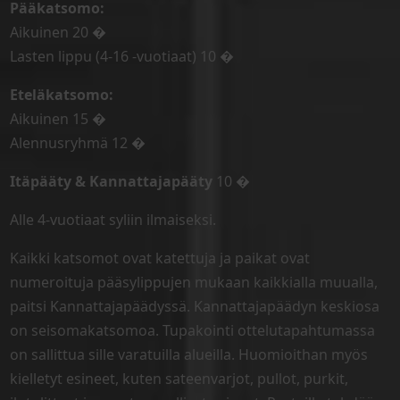
Pääkatsomo:
Aikuinen 20 �
Lasten lippu (4-16 -vuotiaat) 10 �
Eteläkatsomo:
Aikuinen 15 �
Alennusryhmä 12 �
Itäpääty & Kannattajapääty
10 �
Alle 4-vuotiaat syliin ilmaiseksi.
Kaikki katsomot ovat katettuja ja paikat ovat
numeroituja pääsylippujen mukaan kaikkialla muualla,
paitsi Kannattajapäädyssä. Kannattajapäädyn keskiosa
on seisomakatsomoa. Tupakointi ottelutapahtumassa
on sallittua sille varatuilla alueilla. Huomioithan myös
kielletyt esineet, kuten sateenvarjot, pullot, purkit,