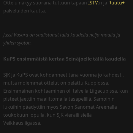
Ottelu näkyy suorana tuttuun tapaan
ISTV
:n ja
Ruutu+
palveluiden kautta.
Jussi Vasara on saalistanut tällä kaudella neljä maalia ja
yhden syötön.
KuPS ensimmäistä kertaa Seinäjoelle tällä kaudella
SJK ja KuPS ovat kohdanneet tänä vuonna jo kahdesti,
mutta molemmat ottelut on pelattu Kuopiossa.
Ensimmäinen kohtaaminen oli talvella Liigacupissa, kun
pisteet jaettiin maalittomalla tasapelillä. Samoihin
lukuihin päädyttiin myös Savon Sanomat Areenalla
toukokuun lopulla, kun SJK vieraili siellä
Veikkausliigassa.