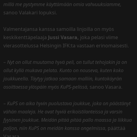
millä me pystymme käyttämään omia vahvuuksiamme,
sanoo Valakari lopuksi.
Valmentajansa kanssa samoilla linjoilla on myös
keskikenttäpelaaja
Jussi Vasara,
joka pelasi viime
vierasottelussa Helsingin IFK:ta vastaan erinomaisesti.
–
Nyt on ollut muutama hyvä peli, on tullut tehojakin ja on
ollut kyllä mukava pelata. Kunto on nouseva, kuten koko
joukkueella. Täytyy jatkaa samaan malliin, kuntokäyrän
osoittaessa ylöspäin myös KuPS-pelissä,
sanoo Vasara.
–
KuPS on aika hyvin puolustava joukkue, joka on päästänyt
vähän maaleja. He ovat hyviä erikoistilanteissa ja varsin
fyysinen joukkue. Meidän pitää pitää pallo maassa ja liikkua
paljon, niin KuPS on meidän kanssa ongelmissa
, päättää
Vasara.