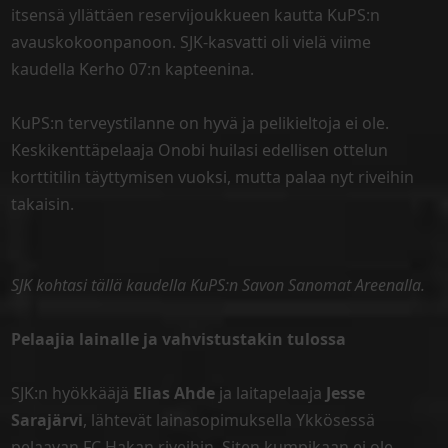
itsensä yllättäen reservijoukkueen kautta KuPS:n
avauskokoonpanoon. SJK-kasvatti oli vielä viime
kaudella Kerho 07:n kapteenina.
KuPS:n terveystilanne on hyvä ja pelikieltoja ei ole.
Keskikenttäpelaaja Onobi huilasi edellisen ottelun
korttitilin täyttymisen vuoksi, mutta palaa nyt riveihin
takaisin.
SJK kohtasi tällä kaudella KuPS:n Savon Sanomat Areenalla.
Pelaajia lainalle ja vahvistustakin tulossa
SJK:n hyökkääjä
Elias Ahde
ja laitapelaaja
Jesse
Sarajärvi
, lähtevät lainasopimuksella Ykkösessä
pelaavan FC Hakan riveihin. Siten kumpikaan ei ole