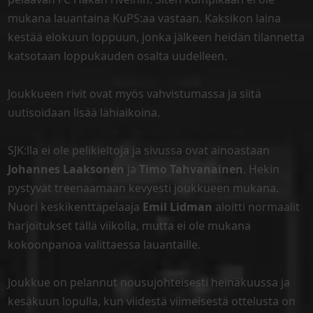
mukana lauantaina KuPS:aa vastaan. Kaksikon laina
kestää elokuun loppuun, jonka jälkeen heidän tilannetta
katsotaan loppukauden osalta uudelleen.
Joukkueen rivit ovat myös vahvistumassa ja siitä
uutisoidaan lisää lähiaikoina.
SJK:lla ei ole pelikieltoja ja sivussa ovat ainoastaan
Johannes Laaksonen
ja
Timo Tahvanainen
. Hekin
pystyvät treenaamaan kevyesti joukkueen mukana.
Nuori keskikenttäpelaaja
Emil Lidman
aloitti normaalit
harjoitukset tällä viikolla, mutta ei ole mukana
kokoonpanoa valittaessa lauantaille.
Joukkue on pelannut nousujohteisesti heinäkuussa ja
kesäkuun lopulla, kun viidestä viimeisestä ottelusta on