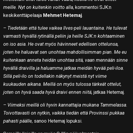
meille. Nyt on kuitenkin voitto alla
, kommentoi SJK:n
keskikenttäpelaaja
Mehmet Hetemaj
.
–
Tiedetään että tulee vaikea Ilves-peli lauantaina. He tulevat
varmasti hyvällä rytinällä peliin ja heille SJK:n kohtaaminen
on iso asia. He ovat myös hävinneet edellisen ottelunsa,
joten he haluavat sen unohtaa mahdollisimman pian. Me eu
kuitenkaan anneta heidän unohtaa sitä, vaan mennään sinne
hyvällä draivilla ja haluamme jatkaa meidän hyvää peli-iloa.
Sillä peli-ilo on todellakin näkynyt meistä nyt viime
kuukauden aikana. Meillä on myös tulossa tärkeät ottelut,
joten on hyvä saada hyvä draivi ennen niitä,
jatkaa Hetemaj.
–
Viimeksi meillä oli hyvin kannattajia mukana Tammelassa.
Toivottavasti on nytkin, vaikka tiedän että Provinssi pukkaa
pahasti päälle
, sanoo Hetemaj lopuksi.