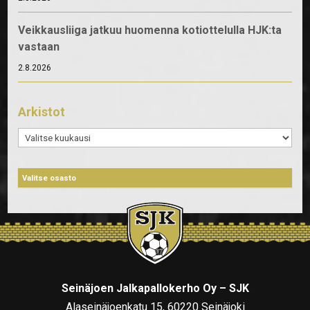
Veikkausliiga jatkuu huomenna kotiottelulla HJK:ta
vastaan
2.8.2026
Arkistot
Arkistot
Seinäjoen Jalkapallokerho Oy – SJK
Alaseinäjoenkatu 15, 60220 Seinäjoki