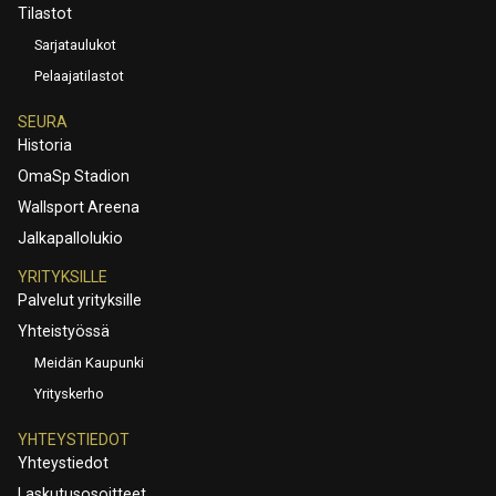
Tilastot
Sarjataulukot
Pelaajatilastot
SEURA
Historia
OmaSp Stadion
Wallsport Areena
Jalkapallolukio
YRITYKSILLE
Palvelut yrityksille
Yhteistyössä
Meidän Kaupunki
Yrityskerho
YHTEYSTIEDOT
Yhteystiedot
Laskutusosoitteet