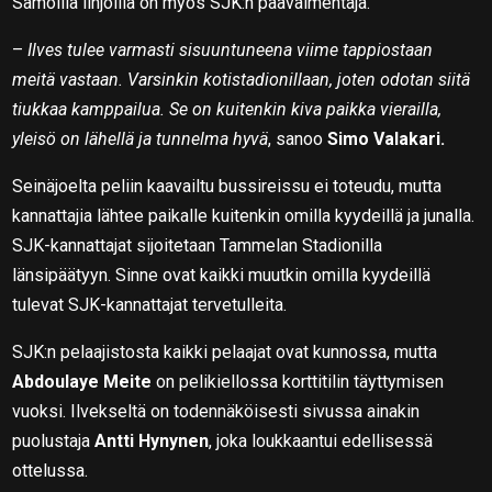
Samoilla linjoilla on myös SJK:n päävalmentaja.
–
Ilves tulee varmasti sisuuntuneena viime tappiostaan
meitä vastaan. Varsinkin kotistadionillaan, joten odotan siitä
tiukkaa kamppailua. Se on kuitenkin kiva paikka vierailla,
yleisö on lähellä ja tunnelma hyvä
, sanoo
Simo Valakari.
Seinäjoelta peliin kaavailtu bussireissu ei toteudu, mutta
kannattajia lähtee paikalle kuitenkin omilla kyydeillä ja junalla.
SJK-kannattajat sijoitetaan Tammelan Stadionilla
länsipäätyyn. Sinne ovat kaikki muutkin omilla kyydeillä
tulevat SJK-kannattajat tervetulleita.
SJK:n pelaajistosta kaikki pelaajat ovat kunnossa, mutta
Abdoulaye Meite
on pelikiellossa korttitilin täyttymisen
vuoksi. Ilvekseltä on todennäköisesti sivussa ainakin
puolustaja
Antti Hynynen
, joka loukkaantui edellisessä
ottelussa.