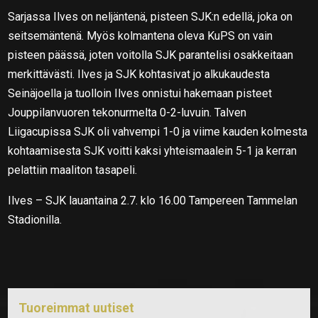
Sarjassa Ilves on neljäntenä, pisteen SJK:n edellä, joka on
seitsemäntenä. Myös kolmantena oleva KuPS on vain
pisteen päässä, joten voitolla SJK parantelisi osakkeitaan
merkittävästi. Ilves ja SJK kohtasivat jo alkukaudesta
Seinäjoella ja tuolloin Ilves onnistui hakemaan pisteet
Jouppilanvuoren tekonurmelta 0-2-luvuin. Talven
Liigacupissa SJK oli vahvempi 1-0 ja viime kauden kolmesta
kohtaamisesta SJK voitti kaksi yhteismaalein 5-1 ja kerran
pelattiin maaliton tasapeli.
Ilves – SJK lauantaina 2.7. klo 16.00 Tampereen Tammelan
Stadionilla.
Tuoreimmat uutiset