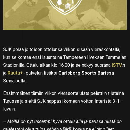
SJK pelaa jo toisen ottelunsa viikon sisään vieraskentällä,
kun se kohtaa ensi lauantaina Tampereen Ilveksen Tammelan
Stadionilla. Ottelu alkaa klo 16.00 ja se näkyy suorana
ISTV
:n
ja
Ruutu+
-palvelun lisäksi
Carlsberg Sports Barissa
Seinäjoella.
Ensimmäinen tämän viikon vierasotteluista pelattiin tiistaina
Turussa ja sieltä SJK nappasi komean voiton Interistä 3-1-
luvuin.
–
Meillä on nyt useampi hyvä ottelu alla ja parissa niistä on
mielestäni ollut tulos vähän väärä, koska ne eivät olleet