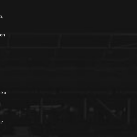
i,
een
iekö
ir