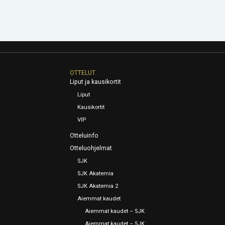
OTTELUT
Liput ja kausikortit
Liput
Kausikortit
VIP
Otteluinfo
Otteluohjelmat
SJK
SJK Akatemia
SJK Akatemia 2
Aiemmat kaudet
Aiemmat kaudet – SJK
Aiemmat kaudet – SJK