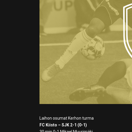
Laihon osumat Kerhon turma
FC Kiisto – SJK 2-1 (0-1)
30 min 0-1 Mikael Muurimäki