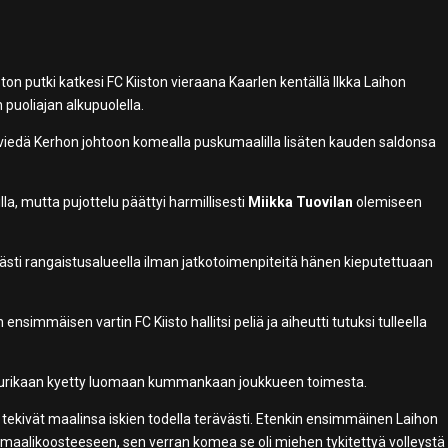
n putki katkesi FC Kiiston vieraana Kaarlen kentällä Ilkka Laihon
 puoliajan alkupuolella.
viedä Kerhon johtoon komealla puskumaalilla lisäten kauden saldonsa
lla, mutta pujottelu päättyi harmillisesti
Miikka Tuovilan
olemiseen
eästi rangaistusalueella ilman jatkotoimenpiteitä hänen kieputettuaan
simmäisen vartin FC Kiisto hallitsi peliä ja aiheutti tutuksi tulleella
 juurikaan kyetty luomaan kummankaan joukkueen toimesta.
ja tekivät maalinsa iskien todella terävästi. Etenkin ensimmäinen Laihon
maalikoosteeseen, sen verran komea se oli miehen tykitettyä volleystä