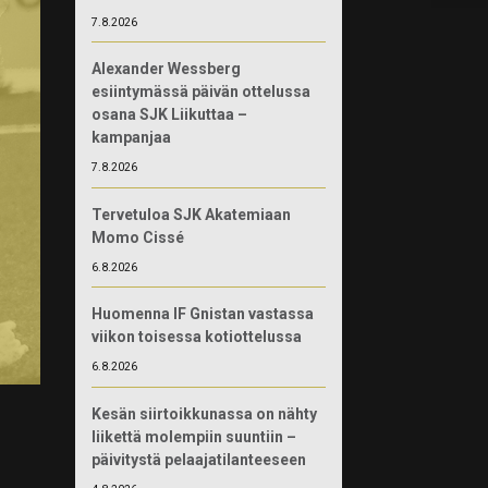
7.8.2026
Alexander Wessberg
esiintymässä päivän ottelussa
osana SJK Liikuttaa –
kampanjaa
7.8.2026
Tervetuloa SJK Akatemiaan
Momo Cissé
6.8.2026
Huomenna IF Gnistan vastassa
viikon toisessa kotiottelussa
6.8.2026
Kesän siirtoikkunassa on nähty
liikettä molempiin suuntiin –
päivitystä pelaajatilanteeseen