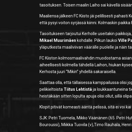
tasoituksen. Toisen maalin Laiho sai kävellä sis
Maaliensa jälkeen FC Kiisto jäi pelillisesti pahasti
että pysyi voiton syrjässä kiinni. Kolmaskin paikka F
Tasoitukseen tarjoutui Kerholle useitakin paikkoj
Mikael Muurimäen
kohdalle. Pilkun laukoi
Ville P
yläputkesta maaliviivan väärälle puolelle ja näin ta
FC Kiiston kolmosmaalivahdin muodostama asiantun
aiheellisesti kolmella tähdellä Laihon, hiukan k
Kerhosta juuri ”Mikin” yhdellä sakaraisella.
Saattaa olla, että tällaisessa kamppailussa olis
pelikieltoista
Tiitus Lehtistä
ja loukkaantuneina t
heistäkään sitten lopulta apuja olisi ollut, sillä olip
Klopit pitivät komeasti ääntä pelissä, sitä ei voi ka
SJK: Petri Tuomela, Mikko Väänänen (65. Petri Huttu
Bouroussi), Miikka Tuovila (v),Timo Rauhala, Henr