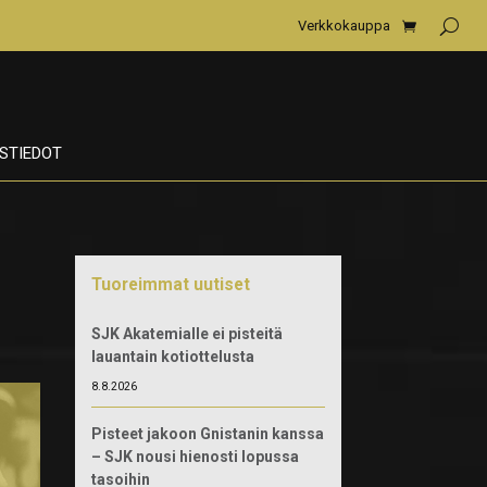
Verkkokauppa
STIEDOT
Tuoreimmat uutiset
SJK Akatemialle ei pisteitä
lauantain kotiottelusta
8.8.2026
Pisteet jakoon Gnistanin kanssa
– SJK nousi hienosti lopussa
tasoihin