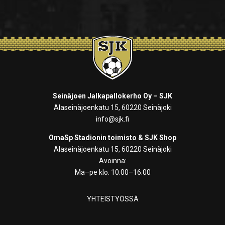
Seinäjoen Jalkapallokerho Oy – SJK
Alaseinäjoenkatu 15, 60220 Seinäjoki
info@sjk.fi
OmaSp Stadionin toimisto & SJK Shop
Alaseinäjoenkatu 15, 60220 Seinäjoki
Avoinna:
Ma–pe klo. 10:00–16:00
YHTEISTYÖSSÄ