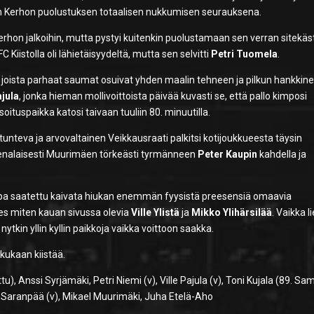
ään Kerhon puolustuksen totaalisen nukkumisen seurauksena.
 Kerhon jalkoihin, mutta pystyi kuitenkin puolustamaan sen verran sitekäst
C Kiistolla oli lähietäisyydeltä, mutta sen selvitti
Petri Tuomela
.
a, joista parhaat saumat osuivat yhden maalin tehneen ja pilkun hankkin
ajula
, jonka hieman mollivoittoista päivää kuvasti se, että pallo kimposi
soituspaikka katosi taivaan tuuliin 80. minuutilla.
teva ja arvovaltainen Veikkausraati palkitsi kotijoukkueesta täysin
yseenalaisesti Muurimäen törkeästi tyrmänneen
Peter Kaupin
kahdella ja
i jopa saatettu kaivata hiukan enemmän fyysistä preesensiä omaavia
ies miten kauan sivussa olevia
Ville Ylistä
ja
Mikko Ylihärsilää
. Vaikka l
a nytkin yllin kyllin paikkoja vaikka voittoon saakka.
i kukaan kiistää.
), Anssi Syrjämäki, Petri Niemi (v), Ville Pajula (v), Toni Kujala (89. Sam
i Saranpää (v), Mikael Muurimäki, Juha Etelä-Aho