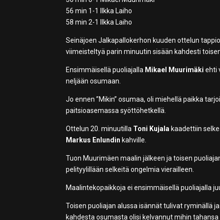
56 min 1-1 Ilkka Laiho
58 min 2-1 Ilkka Laiho
Seinäjoen Jalkapallokerhon kuuden ottelun tappioto
viimeisteltyä parin minuutin sisään kahdesti toisen
Ensimmäisellä puoliajalla
Mikael Muurimäki
ehti 
neljään osumaan.
Jo ennen ”Mikin” osumaa, oli miehellä paikka tarjoi
paitsioasemassa syöttöhetkellä.
Ottelun 20. minuutilla
Toni Kujala
kaadettiin selk
Markus Enlundin
kahville.
Tuon Muurimäen maalin jälkeen ja toisen puoliajan en
pelityylillään selkeitä ongelmia vierailleen.
Maalintekopaikkoja ei ensimmäisellä puoliajalla
Toisen puoliajan alussa isännät tulivat ryminällä 
kahdesta osumasta olisi kelvannut mihin tahansa 