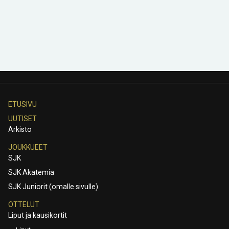
ETUSIVU
UUTISET
Arkisto
JOUKKUEET
SJK
SJK Akatemia
SJK Juniorit (omalle sivulle)
OTTELUT
Liput ja kausikortit