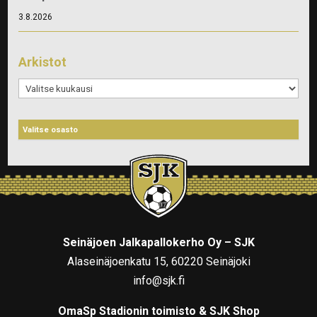
3.8.2026
Arkistot
Arkistot
Seinäjoen Jalkapallokerho Oy – SJK
Alaseinäjoenkatu 15, 60220 Seinäjoki
info@sjk.fi
OmaSp Stadionin toimisto & SJK Shop