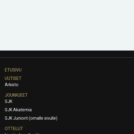
ETUSIVU
UUTISET
Arkisto
JOUKKUEET
SJK
SJK Akatemia
SJK Juniorit (omalle sivulle)
OTTELUT