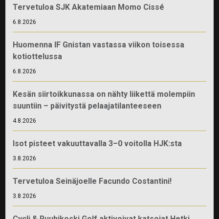
Tervetuloa SJK Akatemiaan Momo Cissé
6.8.2026
Huomenna IF Gnistan vastassa viikon toisessa
kotiottelussa
6.8.2026
Kesän siirtoikkunassa on nähty liikettä molempiin
suuntiin – päivitystä pelaajatilanteeseen
4.8.2026
Isot pisteet vakuuttavalla 3–0 voitolla HJK:sta
3.8.2026
Tervetuloa Seinäjoelle Facundo Costantini!
3.8.2026
Cycli & Ruuhikoski Golf aktivoivat katsojat Hetki