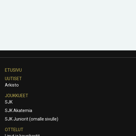
ETUSIVU
UUTISET
Arkisto
JOUKKUEET
SJK
SJK Akatemia
SJK Juniorit (omalle sivulle)
OTTELUT
Liput ja kausikortit