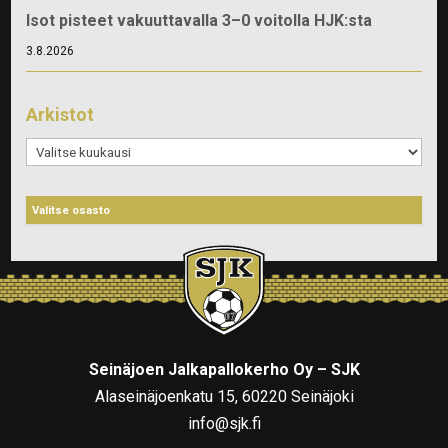
Isot pisteet vakuuttavalla 3–0 voitolla HJK:sta
3.8.2026
Arkistot
Arkistot
Seinäjoen Jalkapallokerho Oy – SJK
Alaseinäjoenkatu 15, 60220 Seinäjoki
info@sjk.fi