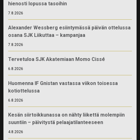
hienosti lopussa tasoihin
7.8.2026
Alexander Wessberg esiintymässä päivän ottelussa
osana SJK Liikuttaa – kampanjaa
7.8.2026
Tervetuloa SJK Akatemiaan Momo Cissé
6.8.2026
Huomenna IF Gnistan vastassa viikon toisessa
kotiottelussa
6.8.2026
Kesän siirtoikkunassa on nähty liikettä molempiin
suuntiin – päivitystä pelaajatilanteeseen
4.8.2026