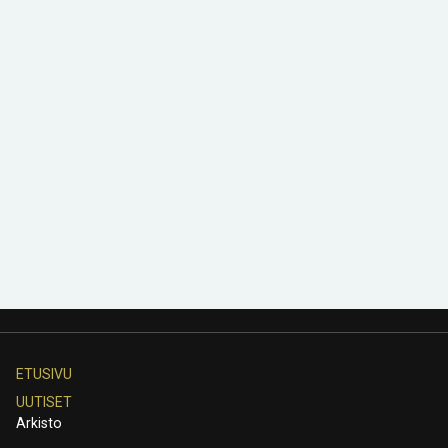
ETUSIVU
UUTISET
Arkisto