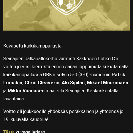
Kuvasetti kärkikamppailusta
Seinäjoen Jalkapallokerho varmisti Kakkosen Lohko C:n
voiton jo viisi kierrosta ennen sarjan loppumista kukistamalla
kärkikamppailussa GBK:n selvin 5-0 (3-0) -numeroin
Patrik
Lomskin, Chris Cleaverin, Aki Sipilän, Mikael Muurimäen
ja
Mikko Väänäsen
maaleilla Seinäjoen Keskuskentällä
lauantaina.
Voitto oli joukkueelle yhdeksäs peräkkäinen ja yhteensä jo
19. kuluvalla kaudella!
Tästä
kuvagalleriaan.