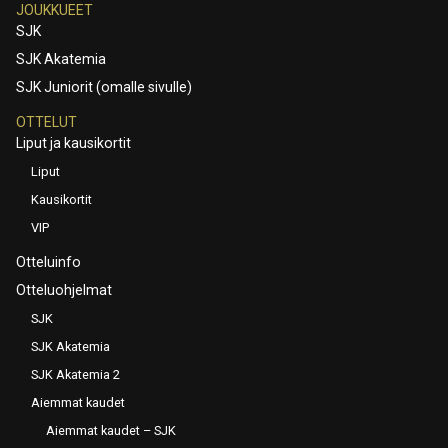
JOUKKUEET
SJK
SJK Akatemia
SJK Juniorit (omalle sivulle)
OTTELUT
Liput ja kausikortit
Liput
Kausikortit
VIP
Otteluinfo
Otteluohjelmat
SJK
SJK Akatemia
SJK Akatemia 2
Aiemmat kaudet
Aiemmat kaudet – SJK