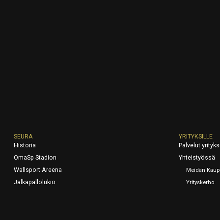
SEURA
YRITYKSILLE
Historia
Palvelut yrityksi
OmaSp Stadion
Yhteistyössä
Wallsport Areena
Meidän Kaup
Jalkapallolukio
Yrityskerho