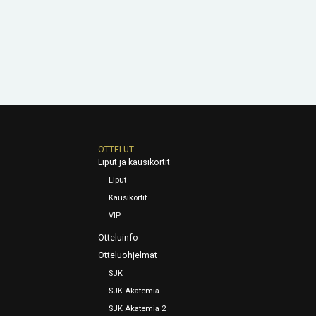
OTTELUT
Liput ja kausikortit
Liput
Kausikortit
VIP
Otteluinfo
Otteluohjelmat
SJK
SJK Akatemia
SJK Akatemia 2