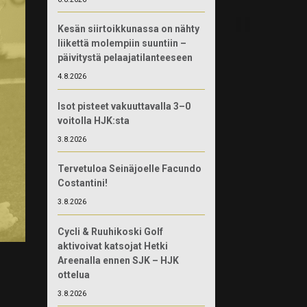
Kesän siirtoikkunassa on nähty
liikettä molempiin suuntiin –
päivitystä pelaajatilanteeseen
4.8.2026
Isot pisteet vakuuttavalla 3–0
voitolla HJK:sta
3.8.2026
Tervetuloa Seinäjoelle Facundo
Costantini!
3.8.2026
Cycli & Ruuhikoski Golf
aktivoivat katsojat Hetki
Areenalla ennen SJK – HJK
ottelua
3.8.2026