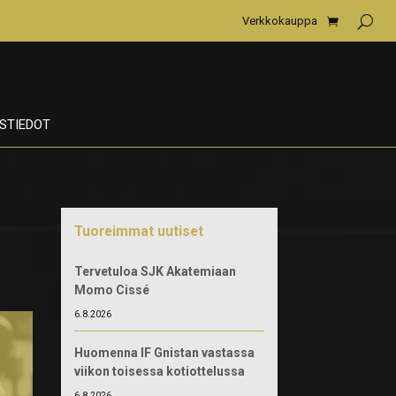
Verkkokauppa
STIEDOT
Tuoreimmat uutiset
Tervetuloa SJK Akatemiaan
Momo Cissé
6.8.2026
Huomenna IF Gnistan vastassa
viikon toisessa kotiottelussa
6.8.2026