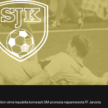
voiton viime kaudella komeasti SM-pronssia napanneesta FF Jarosta.