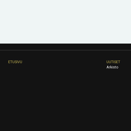
ETUSIVU
UUTISET
Arkisto