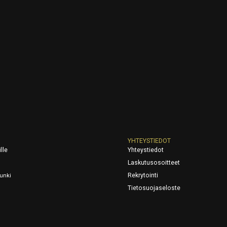
YHTEYSTIEDOT
lle
Yhteystiedot
Laskutusosoitteet
Rekrytointi
unki
Tietosuojaseloste