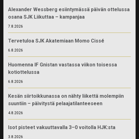
Alexander Wessberg esiintymässä päivän ottelussa
osana SJK Liikuttaa – kampanjaa
7.8.2026
Tervetuloa SJK Akatemiaan Momo Cissé
6.8.2026
Huomenna IF Gnistan vastassa viikon toisessa
kotiottelussa
6.8.2026
Kesän siirtoikkunassa on nähty liikettä molempiin
suuntiin – päivitystä pelaajatilanteeseen
4.8.2026
Isot pisteet vakuuttavalla 3–0 voitolla HJK:sta
3.8.2026