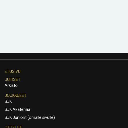
ETUSIVU
UUTISET
Arkisto
JOUKKUEET
SJK
SJK Akatemia
SJK Juniorit (omalle sivulle)
OTTELUT