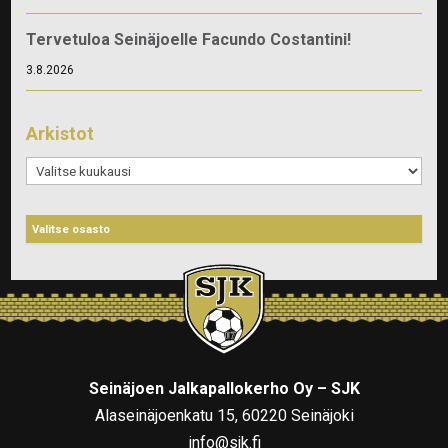
Tervetuloa Seinäjoelle Facundo Costantini!
3.8.2026
Arkistot
Arkistot
Seinäjoen Jalkapallokerho Oy – SJK
Alaseinäjoenkatu 15, 60220 Seinäjoki
info@sjk.fi