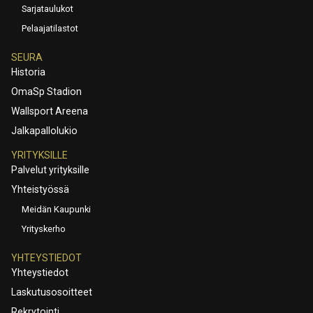
Sarjataulukot
Pelaajatilastot
SEURA
Historia
OmaSp Stadion
Wallsport Areena
Jalkapallolukio
YRITYKSILLE
Palvelut yrityksille
Yhteistyössä
Meidän Kaupunki
Yrityskerho
YHTEYSTIEDOT
Yhteystiedot
Laskutusosoitteet
Rekrytointi