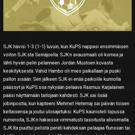
SJK hävisi 1-3 (1-1) luvuin, kun KuPS nappasi ensimmäisen
voiton SJK:sta Seinäjoella. SJK:n avausmaali oli komea ja
lähti hyvän pelin pelanneen Jordan Mustoen kovasta
keskityksestä. Vahid Hambo oli mies paikallaan ja puski
pallon sisään. Sen jälkeen SJK ei enää paikoille kunnolla
päässyt ja KuPS:ssa nykyään pelaava Rasmus Karjalainen
pääsi näyttämään taitojaan kahdesti. SJK sai lisää
jobinpostia, kun kapteeni Mehmet Hetemaj sai päivän toisen
keltaisensa ja joutui ulosajetuksi. KuPS kaunisteli lopussa
numeroita, SJK:n hakiessa vimmatusti tasoitusta alivoimalla.
SJK:lta puuttui pelistä peräti kahdeksan pelaajaa flunssan tai