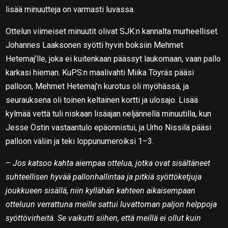
lisää minuutteja on varmasti luvassa.
Ottelun viimeiset minuutit olivat SJK:n kannalta murheelliset.
Johannes Laaksonen syötti hyvin boksiin Mehmet
Hetemaj’lle, joka ei kuitenkaan päässyt laukomaan, vaan pallo
karkasi hieman. KuPS:n maalivahti Miika Töyräs pääsi
palloon, Mehmet Hetemaj’n kurotus oli myöhässä, ja
seurauksena oli toinen keltainen kortti ja ulosajo. Lisää
kylmää vettä tuli niskaan lisäajan neljännellä minuutilla, kun
Jesse Östin vastaantulo epäonnistui, ja Urho Nissilä pääsi
palloon väliin ja teki loppunumeroiksi 1–3.
–
Jos katsoo kahta aiempaa ottelua, jotka ovat sisältäneet
suhteellisen hyvää pallonhallintaa ja pitkiä syöttöketjuja
joukkueen sisällä, niin kyllähän kahteen aikaisempaan
otteluun verrattuna meille sattui luvattoman paljon helppoja
syöttövirheitä. Se vaikutti siihen, että meillä ei ollut kuin