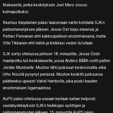
Niskaselle, jonka keskityksen Joel Mero siivosi
kulmapotkuksi.
Rasmus Karjalainen pääsi laukomaan vartin kohdalla SJK:n
pallonmenetyksen jälkeen. Jesse Öst torjui eteensä, ja
Petteri Pennanen ehti kakkospalloon ensimmäisenä, mutta
Ville Tikkanen ehti hätiin ja blokkasi vedon liu’ullaan.
SJK siirtyi ottelussa johtoon 18. minuutilla. Jesse Östin
maalipotku tuli keskialueelle, jossa Anders Bååth voitti pallon
Jordan Mustoelle. Mustoe lähti juoksuun keskiviivalta, eikä
Urho Nissilä pysynyt perässä. Mustoe keskitti juoksunsa
päätteeksi upeasti Vahid Hambolle, joka puski kauden
ensimmäisen liigamaalinsa.
KuPS pääsi ottelussa useaan kertaan turhan helposti
vastahyökkäyksiin SJK:n heikkojen syöttöjen ja
pallonmenetysten jälkeen. 25. minuutilla KuPS pääsi