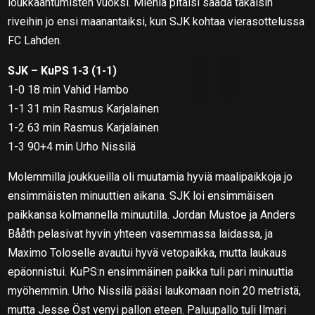
loukkaantumisten vuoksi. Miehiä pitäisi saada takaisin
riveihin jo ensi maanantaiksi, kun SJK kohtaa vierasottelussa
FC Lahden.
SJK – KuPS 1-3 (1-1)
1-0 18 min Vahid Hambo
1-1 31 min Rasmus Karjalainen
1-2 63 min Rasmus Karjalainen
1-3 90+4 min Urho Nissilä
Molemmilla joukkueilla oli muutamia hyviä maalipaikkoja jo
ensimmäisten minuuttien aikana. SJK loi ensimmäisen
paikkansa kolmannella minuutilla. Jordan Mustoe ja Anders
Bååth pelasivat hyvin yhteen vasemmassa laidassa, ja
Maximo Toloselle avautui hyvä vetopaikka, mutta laukaus
epäonnistui. KuPS:n ensimmäinen paikka tuli pari minuuttia
myöhemmin. Urho Nissilä pääsi laukomaan noin 20 metristä,
mutta Jesse Öst venyi pallon eteen. Paluupallo tuli Ilmari