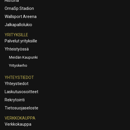
Historia
OmaSp Stadion
Wallsport Areena
Jalkapallolukio
YRITYKSILLE
Palvelut yrityksille
Yhteistyössä
Meidän Kaupunki
Yrityskerho
YHTEYSTIEDOT
Yhteystiedot
Laskutusosoitteet
Rekrytointi
Tietosuojaseloste
VERKKOKAUPPA
Verkkokauppa