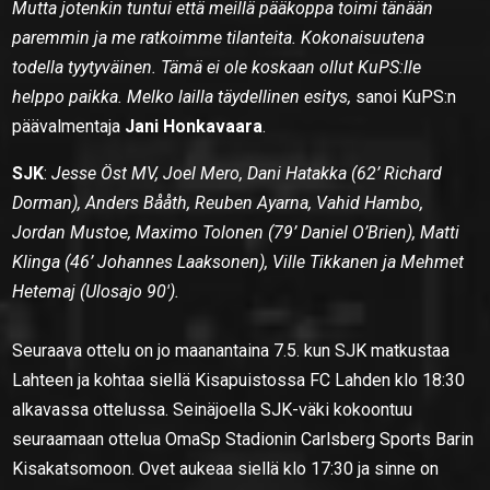
Mutta jotenkin tuntui että meillä pääkoppa toimi tänään
paremmin ja me ratkoimme tilanteita. Kokonaisuutena
todella tyytyväinen. Tämä ei ole koskaan ollut KuPS:lle
helppo paikka. Melko lailla täydellinen esitys,
sanoi KuPS:n
päävalmentaja
Jani Honkavaara
.
SJK
:
Jesse Öst MV, Joel Mero, Dani Hatakka (62’ Richard
Dorman), Anders Bååth, Reuben Ayarna, Vahid Hambo,
Jordan Mustoe, Maximo Tolonen (79’ Daniel O’Brien), Matti
Klinga (46’ Johannes Laaksonen), Ville Tikkanen ja Mehmet
Hetemaj (Ulosajo 90′).
Seuraava ottelu on jo maanantaina 7.5. kun SJK matkustaa
Lahteen ja kohtaa siellä Kisapuistossa FC Lahden klo 18:30
alkavassa ottelussa. Seinäjoella SJK-väki kokoontuu
seuraamaan ottelua OmaSp Stadionin Carlsberg Sports Barin
Kisakatsomoon. Ovet aukeaa siellä klo 17:30 ja sinne on