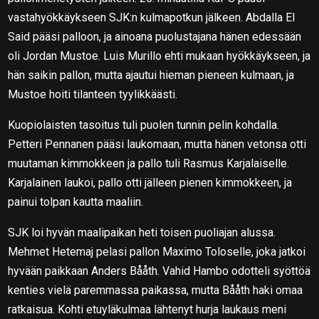
vastahyökkäykseen SJK:n kulmapotkun jälkeen. Abdalla El
Said pääsi palloon, ja ainoana puolustajana hänen edessään
oli Jordan Mustoe. Luis Murillo ehti mukaan hyökkäykseen, ja
hän saikin pallon, mutta ajautui hieman pieneen kulmaan, ja
Mustoe hoiti tilanteen tyylikkäästi.
Kuopiolaisten tasoitus tuli puolen tunnin pelin kohdalla.
Petteri Pennanen pääsi laukomaan, mutta hänen vetonsa otti
muutaman kimmokkeen ja pallo tuli Rasmus Karjalaiselle.
Karjalainen laukoi, pallo otti jälleen pienen kimmokkeen, ja
painui tolpan kautta maaliin.
SJK loi hyvän maalipaikan heti toisen puoliajan alussa.
Mehmet Hetemaj pelasi pallon Maximo Toloselle, joka jatkoi
hyvään paikkaan Anders Bååth. Vahid Hambo odotteli syöttöä
kenties vielä paremmassa paikassa, mutta Bååth haki omaa
ratkaisua. Kohti etuyläkulmaa lähtenyt hurja laukaus meni