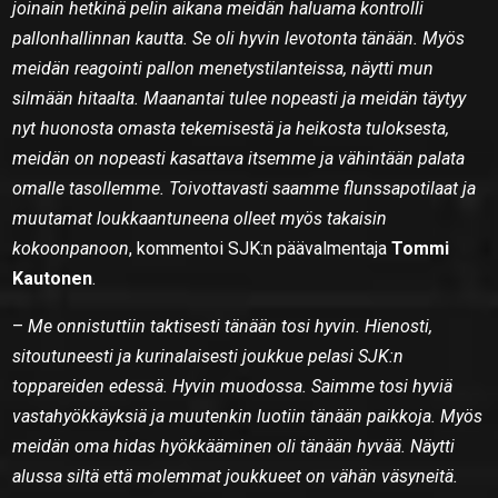
joinain hetkinä pelin aikana meidän haluama kontrolli
pallonhallinnan kautta. Se oli hyvin levotonta tänään. Myös
meidän reagointi pallon menetystilanteissa, näytti mun
silmään hitaalta. Maanantai tulee nopeasti ja meidän täytyy
nyt huonosta omasta tekemisestä ja heikosta tuloksesta,
meidän on nopeasti kasattava itsemme ja vähintään palata
omalle tasollemme. Toivottavasti saamme flunssapotilaat ja
muutamat loukkaantuneena olleet myös takaisin
kokoonpanoon
, kommentoi SJK:n päävalmentaja
Tommi
Kautonen
.
–
Me onnistuttiin taktisesti tänään tosi hyvin. Hienosti,
sitoutuneesti ja kurinalaisesti joukkue pelasi SJK:n
toppareiden edessä. Hyvin muodossa. Saimme tosi hyviä
vastahyökkäyksiä ja muutenkin luotiin tänään paikkoja. Myös
meidän oma hidas hyökkääminen oli tänään hyvää. Näytti
alussa siltä että molemmat joukkueet on vähän väsyneitä.