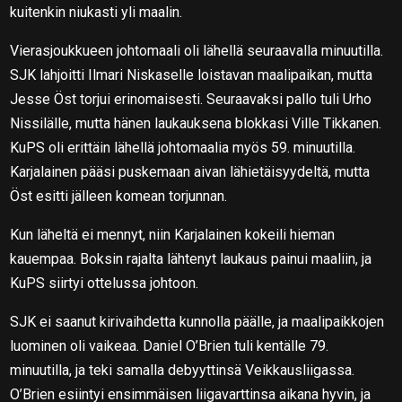
kuitenkin niukasti yli maalin.
Vierasjoukkueen johtomaali oli lähellä seuraavalla minuutilla.
SJK lahjoitti Ilmari Niskaselle loistavan maalipaikan, mutta
Jesse Öst torjui erinomaisesti. Seuraavaksi pallo tuli Urho
Nissilälle, mutta hänen laukauksena blokkasi Ville Tikkanen.
KuPS oli erittäin lähellä johtomaalia myös 59. minuutilla.
Karjalainen pääsi puskemaan aivan lähietäisyydeltä, mutta
Öst esitti jälleen komean torjunnan.
Kun läheltä ei mennyt, niin Karjalainen kokeili hieman
kauempaa. Boksin rajalta lähtenyt laukaus painui maaliin, ja
KuPS siirtyi ottelussa johtoon.
SJK ei saanut kirivaihdetta kunnolla päälle, ja maalipaikkojen
luominen oli vaikeaa. Daniel O’Brien tuli kentälle 79.
minuutilla, ja teki samalla debyyttinsä Veikkausliigassa.
O’Brien esiintyi ensimmäisen liigavarttinsa aikana hyvin, ja