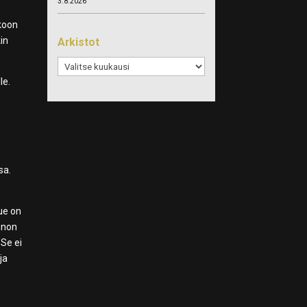
3.8.2026
kkoon
in
Arkistot
Arkistot
le.
sa.
ue on
innon
 Se ei
ja