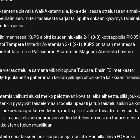
eksantena olevalla Wall-Akatemialla, joka edellisessä ottelussaan enna
elillään sen, miten tasaisesta sarjasta lopulta onkaan kysymys tai ainak
odella pieniä.
 mennessä. KuPS aloitti kauden niukalla 2-1 (0-0) kotitappiolla PK-35:l
atoi Tampere Unitedin Akatemian 3-1 (2-1). KuPS on tähän mennessä
oukkue kohtasi Turun Palloseuran Akatemian Magnum Areenalla häviten
 vierasottelulla samana viikonloppuna Turussa. Ensin FC Inter kaatoi
lytti joukkuetta pahemman kerran jalkojen oltua kerta kaikkiaan finaalis
mia vaikutti aluksi melko pelottavan kovalta, eikä aiheetta, sillä joukk
enkin pystyivät taistelemaan todella upeasti ja tuo taistelu saikin palk
n
laukoi vapaapotkun verkkoon, mutta pilli oli valitettavasti ehtinyt soida.
illä Jääskeläisen seuraavan vedon lahtelaisten veskari torjui eteensä 
tkaisten ottelun maalillaan.
pisteitä noustakseen pois sarjan pohjamudista. Hännillä oleva FC Honka