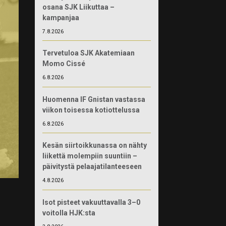
osana SJK Liikuttaa –
kampanjaa
7.8.2026
Tervetuloa SJK Akatemiaan
Momo Cissé
6.8.2026
Huomenna IF Gnistan vastassa
viikon toisessa kotiottelussa
6.8.2026
Kesän siirtoikkunassa on nähty
liikettä molempiin suuntiin –
päivitystä pelaajatilanteeseen
4.8.2026
Isot pisteet vakuuttavalla 3–0
voitolla HJK:sta