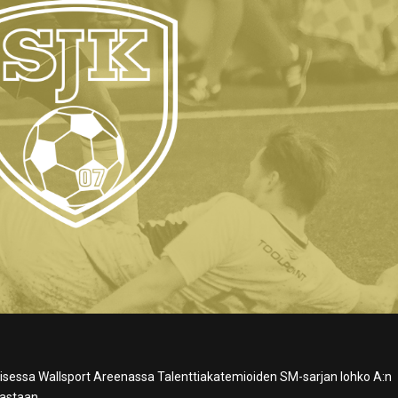
oisessa Wallsport Areenassa Talenttiakatemioiden SM-sarjan lohko A:n
astaan.