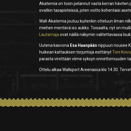
Akatemia on tosin pelannut vasta kerran häviten p
ovatkin tasapisteissä, joten voitto kohentaisi ase
Wall-Akatemia joutuu kuitenkin otteluun ilman nil
miehen mentävä iso aukko. Toisaalta, nyt on muilla
Lautamaja
ovat näillä näkymin valitettavassa lo
Uutena kasvona
Esa Haanpään
nippuun nousee Kau
huikean kattauksen torjuntoja esittänyt
Toni Koivu
parasta virettään viime syksyn onnettomuuden tak
Ottelu alkaa Wallsport Areenassa klo 14.30. Terve