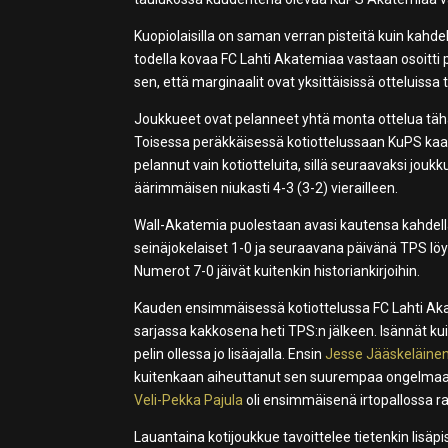
Kuopiolaisilla on saman verran pisteitä kuin kahd
todella kovaa FC Lahti Akatemiaa vastaan osoitti p
sen, että marginaalit ovat yksittäisissä otteluissa t
Joukkueet ovat pelanneet yhtä monta ottelua tähän
Toisessa peräkkäisessä kotiottelussaan KuPS ka
pelannut vain kotiotteluita, sillä seuraavaksi j
äärimmäisen niukasti 4-3 (3-2) vierailleen.
Wall-Akatemia puolestaan avasi kautensa kahdella
seinäjokelaiset 1-0 ja seuraavana päivänä TPS löy
Numerot 7-0 jäivät kuitenkin historiankirjoihin.
Kauden ensimmäisessä kotiottelussa FC Lahti Akate
sarjassa kakkosena heti TPS:n jälkeen. Isännät kuit
pelin ollessa jo lisäajalla. Ensin
Jesse Jääskeläine
kuitenkaan aiheuttanut sen suurempaa ongelmaa, s
Veli-Pekka Pajula
oli ensimmäisenä irtopallossa ra
Lauantaina kotijoukkue tavoittelee tietenkin lisä