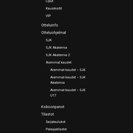
Liput
Kausikortit
VIP
Otteluinfo
Otteluohjelmat
SJK
SJK Akatemia
SJK Akatemia 2
Aiemmat kaudet
Aiemmat kaudet – SJK
Aiemmat kaudet – SJK
Akatemia
Aiemmat kaudet – SJK
U17
Kokoonpanot
Tilastot
Sarjataulukot
Pelaajatilastot