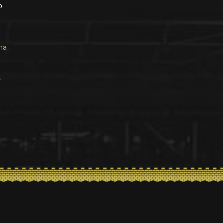
o
na
a