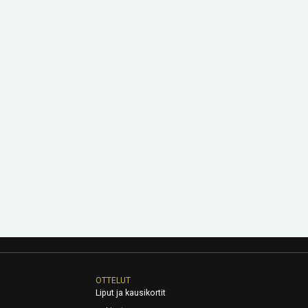
OTTELUT
Liput ja kausikortit