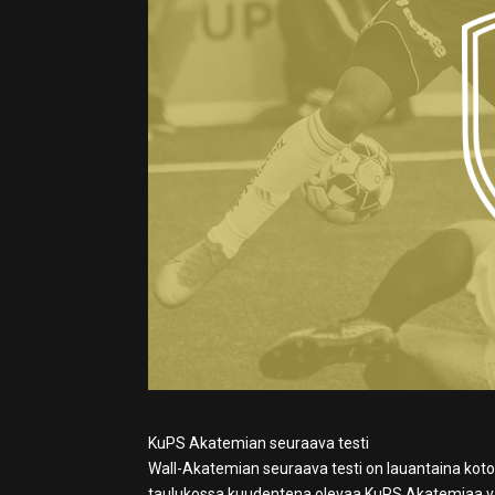
KuPS Akatemian seuraava testi
Wall-Akatemian seuraava testi on lauantaina kot
taulukossa kuudentena olevaa KuPS Akatemiaa v