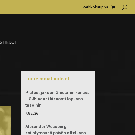
Verkkokauppa
STIEDOT
Tuoreimmat uutiset
Pisteet jakoon Gnistanin kanssa
– SJK nousi hienosti lopussa
tasoihin
7.8.2026
Alexander Wessberg
esiintymässä päivän ottelussa