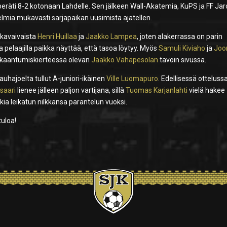
eräti 8-2 kotonaan Lahdelle. Sen jälkeen Wall-Akatemia, KuPS ja FF Jar
telmia mukavasti sarjapaikan uusimista ajatellen.
kkavaivaista
Henri Huillaa
ja
Jaakko Lampea
, joten alakerrassa on parin
 pelaajilla paikka näyttää, että tasoa löytyy. Myös
Samuli Kiviaho
ja
Joo
ukkaantumiskierteessä olevan
Jaakko Vähäpesolan
tavoin sivussa.
hajoelta tullut A-juniori-ikäinen
Ville Luomapuro
. Edellisessä otteluss
saari
lienee jälleen paljon vartijana, sillä
Tuomas Karjanlahti
vielä hakee
ia leikatun nilkkansa parantelun vuoksi.
tuloa!