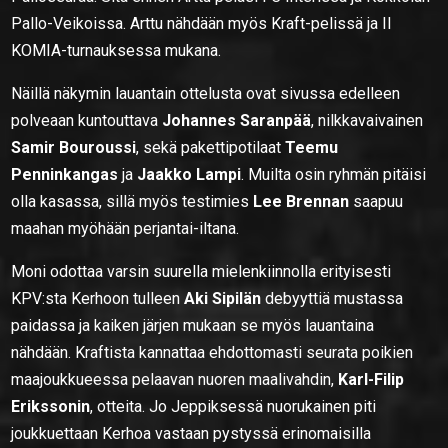
Pallo-Veikoissa. Arttu nähdään myös Kraft-pelissä ja II
KOMIA-turnauksessa mukana.
Näillä näkymin lauantain ottelusta ovat sivussa edelleen
polveaan kuntouttava
Johannes Saranpää
, nilkkavaivainen
Samir Bouroussi
, sekä pakettipotilaat
Teemu
Penninkangas
ja
Jaakko Lampi
. Muilta osin ryhmän pitäisi
olla kasassa, sillä myös testimies
Lee Brennan
saapuu
maahan myöhään perjantai-iltana.
Moni odottaa varsin suurella mielenkiinnolla erityisesti
KPV:sta Kerhoon tulleen
Aki Sipilän
debyyttiä mustassa
paidassa ja kaiken järjen mukaan se myös lauantaina
nähdään. Kraftista kannattaa ehdottomasti seurata poikien
maajoukkueessa pelaavan nuoren maalivahdin,
Karl-Filip
Erikssonin
, otteita. Jo Jeppiksessä nuorukainen piti
joukkuettaan Kerhoa vastaan pystyssä erinomaisilla