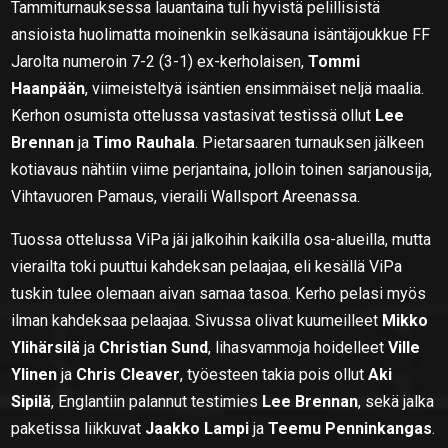
Tammiturnauksessa lauantaina tuli hyvistä pelillisistä
ansioista huolimatta moinenkin selkäsauna isäntäjoukkue FF
Jarolta numeroin 7-2 (3-1) ex-kerholaisen,
Tommi
Haanpään
, viimeisteltyä isäntien ensimmäiset neljä maalia.
Kerhon osumista ottelussa vastasivat testissä ollut
Lee
Brennan
ja
Timo Rauhala
. Pietarsaaren turnauksen jälkeen
kotiavaus nähtiin viime perjantaina, jolloin toinen sarjanousija,
Vihtavuoren Pamaus, vieraili Wallsport Areenassa.
Tuossa ottelussa ViPa jäi jalkoihin kaikilla osa-alueilla, mutta
vierailta toki puuttui kahdeksan pelaajaa, eli kesällä ViPa
tuskin tulee olemaan aivan samaa tasoa. Kerho pelasi myös
ilman kahdeksaa pelaajaa. Sivussa olivat kuumeilleet
Mikko
Ylihärsilä
ja
Christian Sund
, lihasvammoja hoidelleet
Ville
Ylinen
ja
Chris Cleaver
, työesteen takia pois ollut
Aki
Sipilä
, Englantiin palannut testimies
Lee Brennan
, sekä jalka
paketissa liikkuvat
Jaakko Lampi
ja
Teemu Penninkangas
.