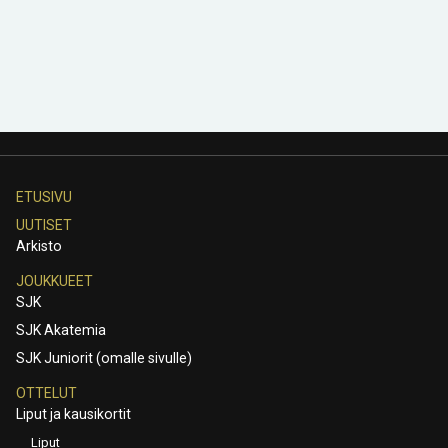
ETUSIVU
UUTISET
Arkisto
JOUKKUEET
SJK
SJK Akatemia
SJK Juniorit (omalle sivulle)
OTTELUT
Liput ja kausikortit
Liput