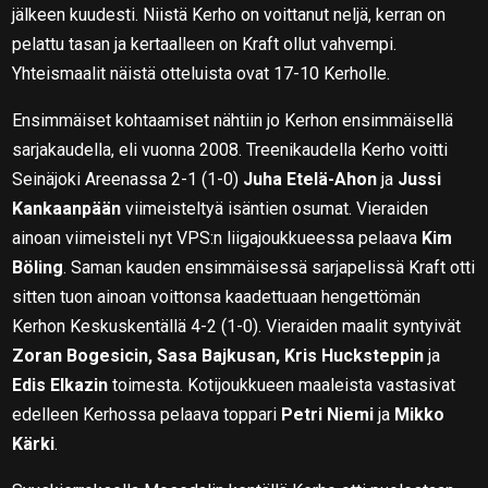
jälkeen kuudesti. Niistä Kerho on voittanut neljä, kerran on
pelattu tasan ja kertaalleen on Kraft ollut vahvempi.
Yhteismaalit näistä otteluista ovat 17-10 Kerholle.
Ensimmäiset kohtaamiset nähtiin jo Kerhon ensimmäisellä
sarjakaudella, eli vuonna 2008. Treenikaudella Kerho voitti
Seinäjoki Areenassa 2-1 (1-0)
Juha Etelä-Ahon
ja
Jussi
Kankaanpään
viimeisteltyä isäntien osumat. Vieraiden
ainoan viimeisteli nyt VPS:n liigajoukkueessa pelaava
Kim
Böling
. Saman kauden ensimmäisessä sarjapelissä Kraft otti
sitten tuon ainoan voittonsa kaadettuaan hengettömän
Kerhon Keskuskentällä 4-2 (1-0). Vieraiden maalit syntyivät
Zoran Bogesicin, Sasa Bajkusan, Kris Huckste
ppin
ja
Edis Elkazin
toimesta. Kotijoukkueen maaleista vastasivat
edelleen Kerhossa pelaava toppari
Petri Niemi
ja
Mikko
Kärki
.