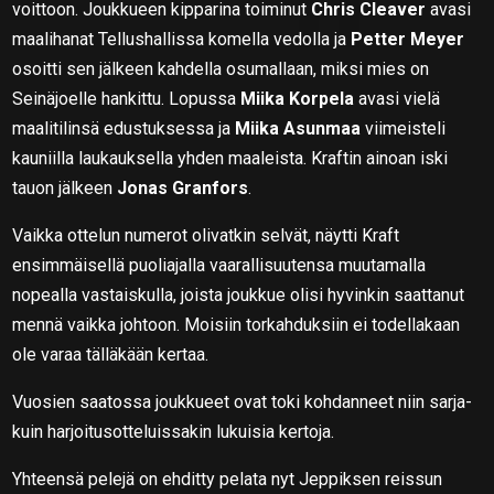
voittoon. Joukkueen kipparina toiminut
Chris Cleaver
avasi
maalihanat Tellushallissa komella vedolla ja
Petter Meyer
osoitti sen jälkeen kahdella osumallaan, miksi mies on
Seinäjoelle hankittu. Lopussa
Miika K
orpela
avasi vielä
maalitilinsä edustuksessa ja
Miika Asunmaa
viimeisteli
kauniilla laukauksella yhden maaleista. Kraftin ainoan iski
tauon jälkeen
Jonas Granfors
.
Vaikka ottelun numerot olivatkin selvät, näytti Kraft
ensimmäisellä puoliajalla vaarallisuutensa muutamalla
nopealla vastaiskulla, joista joukkue olisi hyvinkin saattanut
mennä vaikka johtoon. Moisiin torkahduksiin ei todellakaan
ole varaa tälläkään kertaa.
Vuosien saatossa joukkueet ovat toki kohdanneet niin sarja-
kuin harjoitusotteluissakin lukuisia kertoja.
Yhteensä pelejä on ehditty pelata nyt Jeppiksen reissun