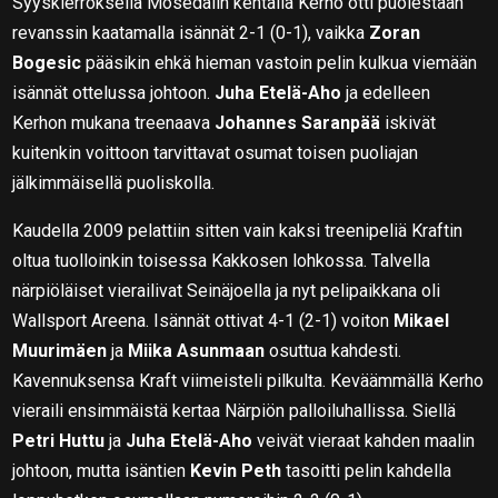
Syyskierroksella Mosedalin kentällä Kerho otti puolestaan
revanssin kaatamalla isännät 2-1 (0-1), vaikka
Zoran
Bogesic
pääsikin ehkä hieman vastoin pelin kulkua viemään
isännät ottelussa johtoon.
Juha Etelä-Aho
ja edelleen
Kerhon mukana treenaava
Johannes Saranpää
iskivät
kuitenkin voittoon tarvittavat osumat toisen puoliajan
jälkimmäisellä puoliskolla.
Kaudella 2009 pelattiin sitten vain kaksi treenipeliä Kraftin
oltua tuolloinkin toisessa Kakkosen lohkossa. Talvella
närpiöläiset vierailivat Seinäjoella ja nyt pelipaikkana oli
Wallsport Areena. Isännät ottivat 4-1 (2-1) voiton
Mikael
Muurimäen
ja
Miika Asunmaan
osuttua kahdesti.
Kavennuksensa Kraft viimeisteli pilkulta. Keväämmällä Kerho
vieraili ensimmäistä kertaa Närpiön palloiluhallissa. Siellä
Petri Huttu
ja
Juha Etelä-Aho
veivät vieraat kahden maalin
johtoon, mutta isäntien
Kevin Peth
tasoitti pelin kahdella