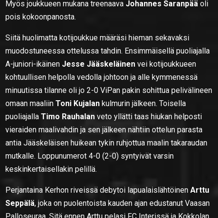
Myös joukkueen mukana treenaava
Johannes
Saranpää
oli
pois kokoonpanosta.
Siitä huolimatta kotijoukkue määräsi hieman sekavaksi
muodostuneessa ottelussa tahdin. Ensimmäisellä puoliajalla
A-juniori-ikäinen
Jesse Jääskeläinen
vei kotijoukkueen
kohtuullisen helpolla vedolla johtoon ja alle kymmenessä
minuutissa tilanne oli jo 2-0 ViPan pakin sohittua pelivälineen
omaan maaliin
Toni Kujalan
kulmurin jälkeen. Toisella
puoliajalla
Timo Rauhalan
veto yllätti taas hiukan helposti
vieraiden maalivahdin ja sen jälkeen nähtiin ottelun parasta
antia Jääskeläisen huikean tykin ruhjottua maalin takaraudan
mutkalle. Loppunumerot 4-0 (2-0) syntyivät varsin
keskinkertaisellakin pelillä.
Perjantaina Kerhon riveissä debytoi lapualaislähtöinen
Arttu
Seppälä
, joka on puolentoista kauden ajan edustanut Vaasan
Palloseuraa. Sitä ennen Arttu pelasi FC Interissä ja Kokkolan