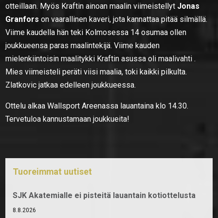
otteillaan. Myös Kraftin ainoan maalin viimeistellyt
Jonas
Granfors
on vaarallinen kaveri, jota kannattaa pitää silmällä.
Viime kaudella hän teki Kolmosessa 14 osumaa ollen
joukkueensa paras maalintekijä. Viime kauden
mielenkiintoisin maalitykki Kraftin asussa oli maalivahti
.
Mies viimeisteli peräti viisi maalia, toki kaikki pilkulta.
Zlatkovic jatkaa edelleen joukkueessa.
Ottelu alkaa Wallsport Areenassa lauantaina klo 14.30.
Tervetuloa kannustamaan joukkueita!
Tuoreimmat uutiset
SJK Akatemialle ei pisteitä lauantain kotiottelusta
8.8.2026