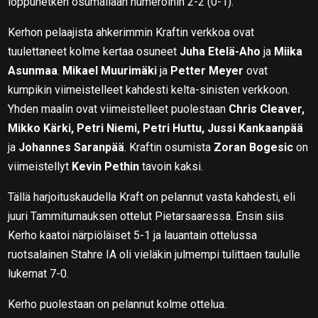
loppuhetken osumallaan numeroihin 2-2 (0-1).
Kerhon pelaajista ahkerimmin Kraftin verkkoa ovat
tuulettaneet kolme kertaa osuneet
Juha Etelä-Aho
ja
Miika
Asunmaa
.
Mikael Muurimäki
ja
Petter Meyer
ovat
kumpikin viimeistelleet kahdesti kelta-sinisten verkkoon.
Yhden maalin ovat viimeistelleet puolestaan
Chris Cleaver,
Mikko Kärki, Petri Niemi, Petri Huttu, Jussi Kankaanpää
ja
Johannes Saranpää
. Kraftin osumista
Zoran Bogesic
on
viimeistellyt
Kevin Pethin
tavoin kaksi.
Tällä harjoituskaudella Kraft on pelannut vasta kahdesti, eli
juuri Tammiturnauksen ottelut Pietarsaaressa. Ensin siis
Kerho kaatoi närpiöläiset 5-1 ja lauantain ottelussa
ruotsalainen Stahre IA oli vieläkin julmempi tulittaen taululle
lukemat 7-0.
Kerho puolestaan on pelannut kolme ottelua.