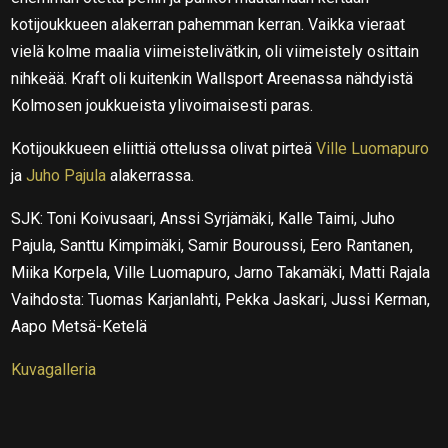
kotijoukkueen alakerran pahemman kerran. Vaikka vieraat
vielä kolme maalia viimeistelivätkin, oli viimeistely osittain
nihkeää. Kraft oli kuitenkin Wallsport Areenassa nähdyistä
Kolmosen joukkueista ylivoimaisesti paras.
Kotijoukkueen eliittiä ottelussa olivat pirteä
Ville Luomapuro
ja
Juho Pajula
alakerrassa.
SJK: Toni Koivusaari, Anssi Syrjämäki, Kalle Taimi, Juho
Pajula, Santtu Kimpimäki, Samir Bouroussi, Eero Rantanen,
Miika Korpela, Ville Luomapuro, Jarno Takamäki, Matti Rajala
Vaihdosta: Tuomas Karjanlahti, Pekka Jaskari, Jussi Kerman,
Aapo Metsä-Ketelä
Kuvagalleria