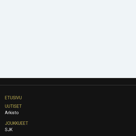
ETUSIVU
UUTISET
Arkisto
JOUKKUEET
SJK