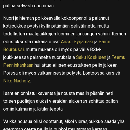
palloa selvästi enemmän.
Nuori ja hieman poikkeavalla kokoonpanolla pelannut
kotijoukkue pystyi kyllä pitämään pelivälinettä, mutta
todellisten maalipaikkojen luominen jäi sangen vähiin. Kerhon
edustuksesta mukana olivat
Anssi Syrjämäki
ja
Samir
Bouroussi
, mutta mukana oli myös päivällä BSM-
joukkueessa pelanneita nuorukaisia
Saku Koskisen
ja
Teemu
Penninkankaan
huilattua eilisen edustuksen pelin jälkeen.
Poissa oli myös vulkaanisesta pölystä Lontoossa kärsivä
Niko Nauholz
.
Isäntien onnistui kaventaa ja nousta maalin päähän heti
toisen puoliajan aluksi vieraiden alakerran sohittua pallon
omiin kulmurin jälkitilanteesta.
Vaikka nousua olisi odottanut, alkoi vierasjoukkue saada yhä
enemmän otetta peliin ja puhkoi muutamaan kertaan