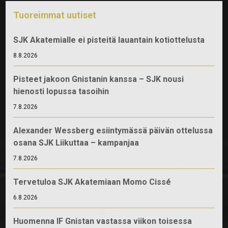
Tuoreimmat uutiset
SJK Akatemialle ei pisteitä lauantain kotiottelusta
8.8.2026
Pisteet jakoon Gnistanin kanssa – SJK nousi
hienosti lopussa tasoihin
7.8.2026
Alexander Wessberg esiintymässä päivän ottelussa
osana SJK Liikuttaa – kampanjaa
7.8.2026
Tervetuloa SJK Akatemiaan Momo Cissé
6.8.2026
Huomenna IF Gnistan vastassa viikon toisessa