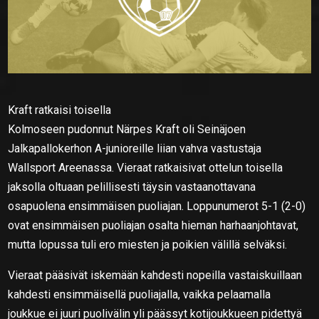
Kraft ratkaisi toisella
Kolmoseen pudonnut Närpes Kraft oli Seinäjoen
Jalkapallokerhon A-junioreille liian vahva vastustaja
Wallsport Areenassa. Vieraat ratkaisivat ottelun toisella
jaksolla oltuaan pelillisesti täysin vastaanottavana
osapuolena ensimmäisen puoliajan. Loppunumerot 5-1 (2-0)
ovat ensimmäisen puoliajan osalta hieman harhaanjohtavat,
mutta lopussa tuli ero miesten ja poikien välillä selväksi.
Vieraat pääsivät iskemään kahdesti nopeilla vastaiskuillaan
kahdesti ensimmäisellä puoliajalla, vaikka pelaamalla
joukkue ei juuri puolivälin yli päässyt kotijoukkueen pidettyä