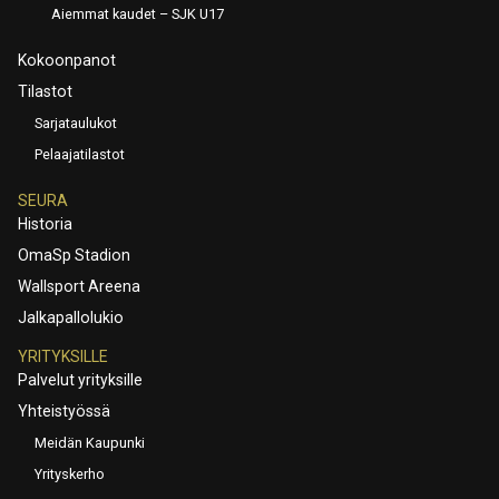
Aiemmat kaudet – SJK U17
Kokoonpanot
Tilastot
Sarjataulukot
Pelaajatilastot
SEURA
Historia
OmaSp Stadion
Wallsport Areena
Jalkapallolukio
YRITYKSILLE
Palvelut yrityksille
Yhteistyössä
Meidän Kaupunki
Yrityskerho