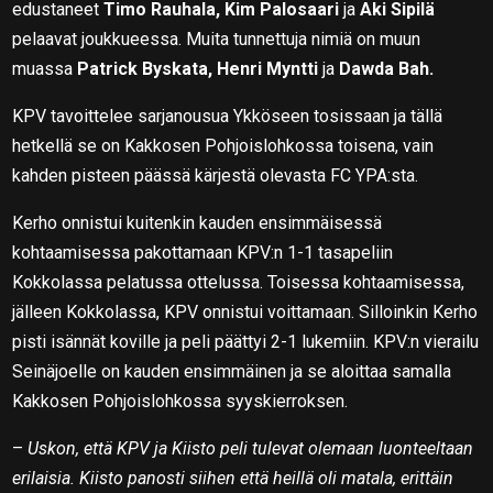
edustaneet
Timo Rauhala, Kim Palosaari
ja
Aki Sipilä
pelaavat joukkueessa. Muita tunnettuja nimiä on muun
muassa
Patrick Byskata, Henri Myntti
ja
Dawda Bah.
KPV tavoittelee sarjanousua Ykköseen tosissaan ja tällä
hetkellä se on Kakkosen Pohjoislohkossa toisena, vain
kahden pisteen päässä kärjestä olevasta FC YPA:sta.
Kerho onnistui kuitenkin kauden ensimmäisessä
kohtaamisessa pakottamaan KPV:n 1-1 tasapeliin
Kokkolassa pelatussa ottelussa. Toisessa kohtaamisessa,
jälleen Kokkolassa, KPV onnistui voittamaan. Silloinkin Kerho
pisti isännät koville ja peli päättyi 2-1 lukemiin. KPV:n vierailu
Seinäjoelle on kauden ensimmäinen ja se aloittaa samalla
Kakkosen Pohjoislohkossa syyskierroksen.
–
Uskon, että KPV ja Kiisto peli tulevat olemaan luonteeltaan
erilaisia. Kiisto panosti siihen että heillä oli matala, erittäin