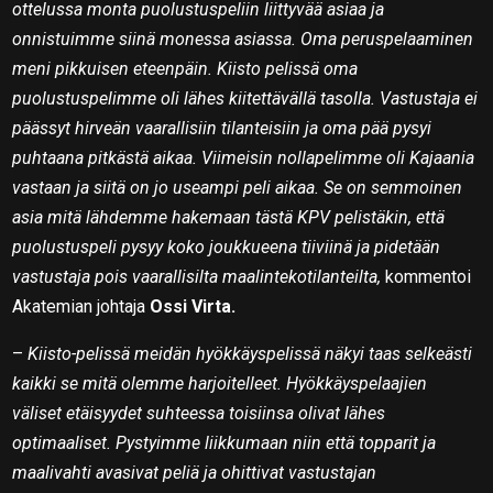
ottelussa monta puolustuspeliin liittyvää asiaa ja
onnistuimme siinä monessa asiassa. Oma peruspelaaminen
meni pikkuisen eteenpäin. Kiisto pelissä oma
puolustuspelimme oli lähes kiitettävällä tasolla. Vastustaja ei
päässyt hirveän vaarallisiin tilanteisiin ja oma pää pysyi
puhtaana pitkästä aikaa. Viimeisin nollapelimme oli Kajaania
vastaan ja siitä on jo useampi peli aikaa. Se on semmoinen
asia mitä lähdemme hakemaan tästä KPV pelistäkin, että
puolustuspeli pysyy koko joukkueena tiiviinä ja pidetään
vastustaja pois vaarallisilta maalintekotilanteilta,
kommentoi
Akatemian johtaja
Ossi Virta.
–
Kiisto-pelissä meidän hyökkäyspelissä näkyi taas selkeästi
kaikki se mitä olemme harjoitelleet. Hyökkäyspelaajien
väliset etäisyydet suhteessa toisiinsa olivat lähes
optimaaliset. Pystyimme liikkumaan niin että topparit ja
maalivahti avasivat peliä ja ohittivat vastustajan