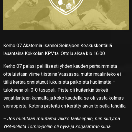
Kerho 07 Akatemia isännöi Seinäjoen Keskuskentällä
lauantaina Kokkolan KPV:ta. Ottelu alkaa klo 16.00.
Kerho 07 pelasi pelillisesti yhden kauden parhaimmista
otteluistaan viime tiistaina Vaasassa, mutta maalinteko ei
tällä kertaa onnistunut lukuisista paikoista huolimatta –
tuloksena oli 0-0 tasapeli. Piste oli kuitenkin tärkeä
sarjatilanteen kannalta ja koko kaudella se oli vasta kolmas
vieraspiste. Kotona pisteitä on kerätty aivan toisella tahdilla.
–
Jos mietitään muutama viikko taaksepäin, niin siirtymä
YPA-pelistä Tornio-peliin oli hyvä ja korjasimme siinä