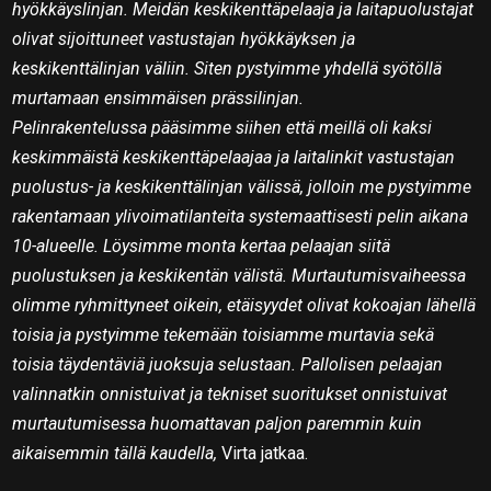
hyökkäyslinjan. Meidän keskikenttäpelaaja ja laitapuolustajat
olivat sijoittuneet vastustajan hyökkäyksen ja
keskikenttälinjan väliin. Siten pystyimme yhdellä syötöllä
murtamaan ensimmäisen prässilinjan.
Pelinrakentelussa pääsimme siihen että meillä oli kaksi
keskimmäistä keskikenttäpelaajaa ja laitalinkit vastustajan
puolustus- ja keskikenttälinjan välissä, jolloin me pystyimme
rakentamaan ylivoimatilanteita systemaattisesti pelin aikana
10-alueelle. Löysimme monta kertaa pelaajan siitä
puolustuksen ja keskikentän välistä. Murtautumisvaiheessa
olimme ryhmittyneet oikein, etäisyydet olivat kokoajan lähellä
toisia ja pystyimme tekemään toisiamme murtavia sekä
toisia täydentäviä juoksuja selustaan. Pallolisen pelaajan
valinnatkin onnistuivat ja tekniset suoritukset onnistuivat
murtautumisessa huomattavan paljon paremmin kuin
aikaisemmin tällä kaudella,
Virta jatkaa.