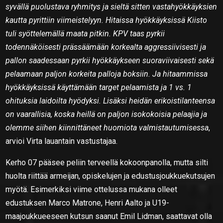
syvällä puolustava ryhmitys ja sieltä sitten vastahyökkäyksien
kautta pyrittiin viimeistelyyn. Hitaissa hyökkäyksissä Kiisto
tuli syöttelemällä maata pitkin. KPV taas pyrkii
todennäköisesti prässäämään korkealta aggressiivisesti ja
pallon saadessaan pyrkii hyökkäykseen suoraviivaisesti sekä
pelaamaan paljon korkeita palloja boksiin. Ja hitaammissa
hyökkäyksissä käyttämään target pelaamista ja 1 vs. 1
ohituksia laidoilta hyödyksi. Lisäksi heidän erikoistilanteensa
on vaarallisia, koska heillä on paljon isokokoisia pelaajia ja
olemme siihen kiinnittäneet huomiota valmistautumisessa
,
arvioi Virta lauantain vastustajaa.
Kerho 07 pääsee peliin terveellä kokoonpanolla, mutta silti
huolta riittää armeijan, opiskelujen ja edustusjoukkuekutsujen
myötä. Esimerkiksi viime ottelussa mukana olleet
edustuksen Marco Matrone, Henri Aalto ja U19-
maajoukkueeseen kutsun saanut Emil Lidman, saattavat olla