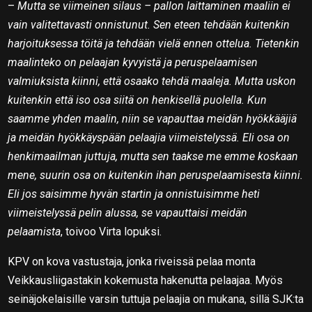
–
Mutta se viimeinen silaus – pallon laittaminen maaliin ei
vain valitettavasti onnistunut. Sen eteen tehdään kuitenkin
harjoituksessa töitä ja tehdään vielä ennen ottelua. Tietenkin
maalinteko on pelaajan kyvyistä ja peruspelaamisen
valmiuksista kiinni, että osaako tehdä maaleja. Mutta uskon
kuitenkin että iso osa siitä on henkisellä puolella. Kun
saamme yhden maalin, niin se vapauttaa meidän hyökkääjiä
ja meidän hyökkäyspään pelaajia viimeistelyssä. Eli osa on
henkimaailman juttuja, mutta sen taakse me emme koskaan
mene, suurin osa on kuitenkin ihan peruspelaamisesta kiinni.
Eli jos saisimme hyvän startin ja onnistuisimme heti
viimeistelyssä pelin alussa, se vapauttaisi meidän
pelaamista
, toivoo Virta lopuksi.
KPV on kova vastustaja, jonka riveissä pelaa monta
Veikkausliigastakin kokemusta hakenutta pelaajaa. Myös
seinäjokelaisille varsin tuttuja pelaajia on mukana, sillä SJK:ta