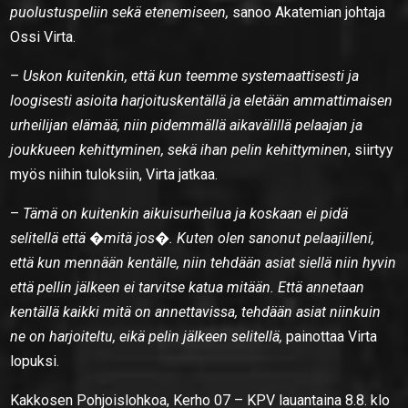
puolustuspeliin sekä etenemiseen,
sanoo Akatemian johtaja
Ossi Virta.
–
Uskon kuitenkin, että kun teemme systemaattisesti ja
loogisesti asioita harjoituskentällä ja eletään ammattimaisen
urheilijan elämää, niin pidemmällä aikavälillä pelaajan ja
joukkueen kehittyminen, sekä ihan pelin kehittyminen
, siirtyy
myös niihin tuloksiin, Virta jatkaa.
–
Tämä on kuitenkin aikuisurheilua ja koskaan ei pidä
selitellä että �mitä jos�. Kuten olen sanonut pelaajilleni,
että kun mennään kentälle, niin tehdään asiat siellä niin hyvin
että pellin jälkeen ei tarvitse katua mitään. Että annetaan
kentällä kaikki mitä on annettavissa, tehdään asiat niinkuin
ne on harjoiteltu, eikä pelin jälkeen selitellä,
painottaa Virta
lopuksi.
Kakkosen Pohjoislohkoa, Kerho 07 – KPV lauantaina 8.8. klo