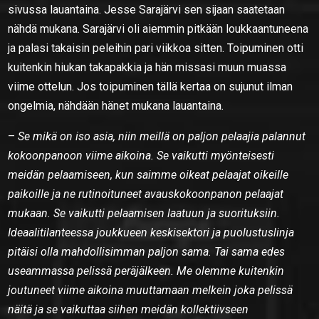
sivussa lauantaina. Jesse Sarajärvi sen sijaan saatetaan
nähdä mukana. Sarajärvi oli aiemmin pitkään loukkaantuneena
ja palasi takaisin peleihin pari viikkoa sitten. Toipuminen otti
kuitenkin hiukan takapakkia ja hän missasi muun muassa
viime ottelun. Jos toipuminen tällä kertaa on sujunut ilman
ongelmia, nähdään hänet mukana lauantaina.
–
Se mikä on iso asia, niin meillä on paljon pelaajia palannut
kokoonpanoon viime aikoina. Se vaikutti myönteisesti
meidän pelaamiseen, kun saimme oikeat pelaajat oikeille
paikoille ja ne rutinoituneet avauskokoonpanon pelaajat
mukaan. Se vaikutti pelaamisen laatuun ja suorituksiin.
Ideaalitilanteessa joukkueen keskisektori ja puolustuslinja
pitäisi olla mahdollisimman paljon sama. Tai sama edes
useammassa pelissä peräjälkeen. Me olemme kuitenkin
joutuneet viime aikoina muuttamaan melkein joka pelissä
näitä ja se vaikuttaa siihen meidän kollektiivseen