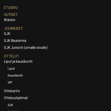
ETUSIVU
UUTISET
Arkisto
JOUKKUEET
SJK
SJK Akatemia
SJK Juniorit (omalle sivulle)
OTTELUT
Liput ja kausikortit
Liput
Kausikortit
VIP
Otteluinfo
Otteluohjelmat
SJK