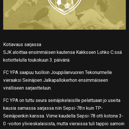
Kotiavaus sarjassa
SJK aloittaa ensimmäisen kautensa Kakkosen Lohko C:ssä
kotiottelulla toukokuun 3. päivänä.
FC YPA saapuu tuolloin Jouppilanvuoren Tekonurmelle
vieraaksi Seinäjoen Jalkapallokerhon ensimmäiseen
viralliseen sarjaotteluun.
FC YPA on tuttu seura seinäjokelaisille pelattuaan jo useita
kausia samassa sarjassa niin Sepsi-78:n kuin TP-
Seinäjoenkin kanssa. Viime kaudella Sepsi-78 otti kotona 3-
0 -voiton ylivieskalaisista, mutta vieraissa tuli tappio samoin