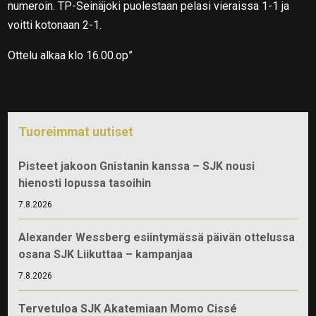
numeroin. TP-Seinäjoki puolestaan pelasi vieraissa 1-1 ja
voitti kotonaan 2-1.
Ottelu alkaa klo 16.00.op”
Tuoreimmat uutiset
Pisteet jakoon Gnistanin kanssa – SJK nousi
hienosti lopussa tasoihin
7.8.2026
Alexander Wessberg esiintymässä päivän ottelussa
osana SJK Liikuttaa – kampanjaa
7.8.2026
Tervetuloa SJK Akatemiaan Momo Cissé