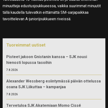
minuutteja edustusjoukkueessa, vaikka suurimmat minuutit
tällä kaudella tulevatkin eittämättä SM-sarjapaikkaa
tavoittelevan A-juniorijoukkueen riveissä.
Tuoreimmat uutiset
Pisteet jakoon Gnistanin kanssa – SJK nousi
hienosti lopussa tasoihin
7.8.2026
Alexander Wessberg esiintymässä päivän ottelussa
osana SJK Liikuttaa – kampanjaa
7.8.2026
Tervetuloa SJK Akatemiaan Momo Cissé