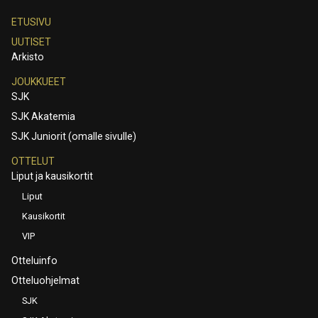
ETUSIVU
UUTISET
Arkisto
JOUKKUEET
SJK
SJK Akatemia
SJK Juniorit (omalle sivulle)
OTTELUT
Liput ja kausikortit
Liput
Kausikortit
VIP
Otteluinfo
Otteluohjelmat
SJK