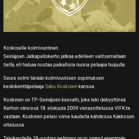
Koskiselle kolmivuotinen
Seinäjoen Jalkapallokerho jatkaa edelleen valitsemallaan
tiellä, eli haluaa nostaa paikallisia nuoria pelaajia huipulle.
Seura solmi tänään kolmivuotisen sopimuksen
keskikenttäpelaaja
Saku Koskisen
kanssa.
Koskinen on TP-Seinäjoen kasvatti, joka teki debyyttinsä
Kerhon väreissä 18. elokuuta 2009 vierasottelussa VIFK:ta
vastaan. Koskinen pelasi viime kaudella kahdessa Kakkosen
ottelussa.
Talvikaudella 18-vuotias pelimies on jo saanut enemmän