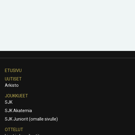
ETUSIVU
UUTISET
Arkisto
JOUKKUEET
SJK
SJK Akatemia
SJK Juniorit (omalle sivulle)
OTTELUT