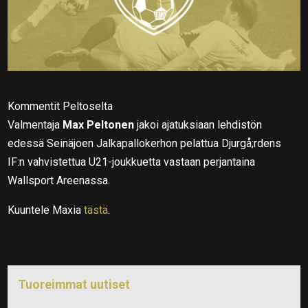
Kommentit Peltoselta
Valmentaja
Max Peltonen
jakoi ajatuksiaan lehdistön
edessä Seinäjoen Jalkapallokerhon pelattua Djurgå;rdens
IF:n vahvistettua U21-joukkuetta vastaan perjantaina
Wallsport Areenassa.
Kuuntele Maxia
tästä
.
Tuoreimmat uutiset