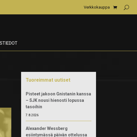
Verkkokauppa
STIEDOT
Tuoreimmat uutiset
Pisteet jakoon Gnistanin kanssa
– SJK nousi hienosti lopussa
tasoihin
7.8.2026
Alexander Wessberg
esiintymässä päivän ottelussa