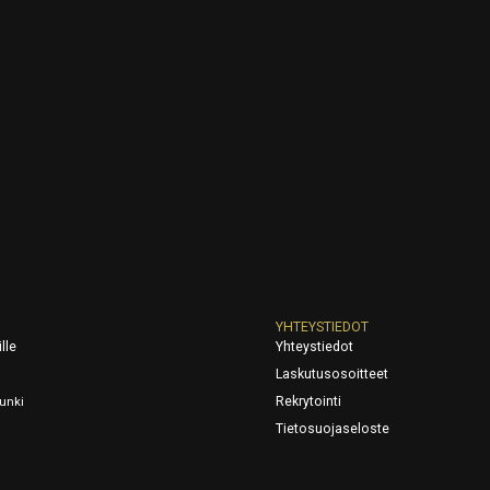
YHTEYSTIEDOT
lle
Yhteystiedot
Laskutusosoitteet
Rekrytointi
unki
Tietosuojaseloste