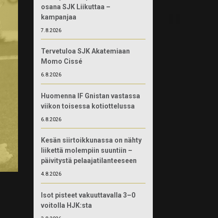
osana SJK Liikuttaa –
kampanjaa
7.8.2026
Tervetuloa SJK Akatemiaan
Momo Cissé
6.8.2026
Huomenna IF Gnistan vastassa
viikon toisessa kotiottelussa
6.8.2026
Kesän siirtoikkunassa on nähty
liikettä molempiin suuntiin –
päivitystä pelaajatilanteeseen
4.8.2026
Isot pisteet vakuuttavalla 3–0
voitolla HJK:sta