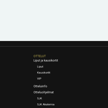
OTTELUT
Liput ja kausikortit
Liput
Kausikortit
VIP
Otteluinfo
Otteluohjelmat
SJK
SJK Akatemia