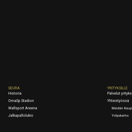
SEURA
YRITYKSILLE
Historia
Palvelut yrityksi
OmaSp Stadion
Yhteistyössä
Wallsport Areena
Meidän Kaup
Jalkapallolukio
Yrityskerho