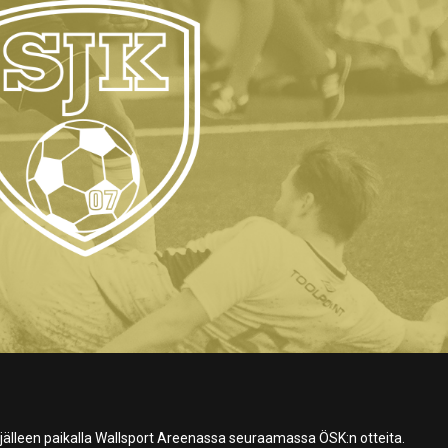
 jälleen paikalla Wallsport Areenassa seuraamassa ÖSK:n otteita.