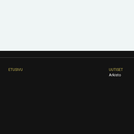
ETUSIVU
UUTISET
Arkisto