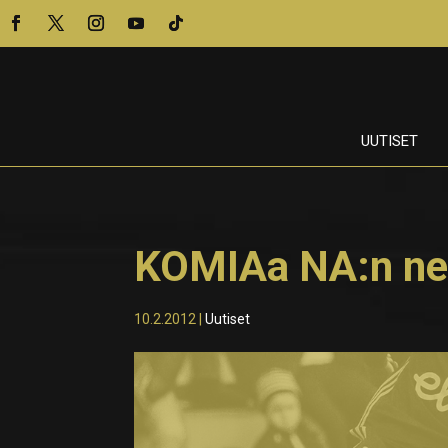
UUTISET
KOMIAa NA:n net
10.2.2012
|
Uutiset