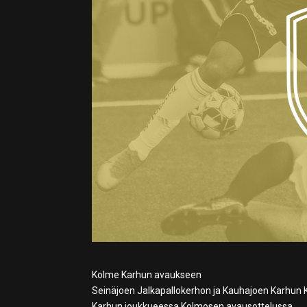
Kolme Karhun avaukseen
Seinäjoen Jalkapallokerhon ja Kauhajoen Karhun
Karhun joukkueessa Kolmosen avausottelussa.