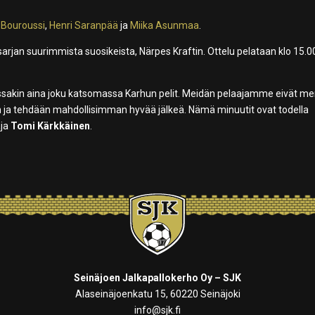
 Bouroussi
,
Henri Saranpää
ja
Miika Asunmaa
.
jan suurimmista suosikeista, Närpes Kraftin. Ottelu pelataan klo 15.0
ossakin aina joku katsomassa Karhun pelit. Meidän pelaajamme eivät m
an ja tehdään mahdollisimman hyvää jälkeä. Nämä minuutit ovat todella
aja
Tomi Kärkkäinen
.
Seinäjoen Jalkapallokerho Oy – SJK
Alaseinäjoenkatu 15, 60220 Seinäjoki
info@sjk.fi