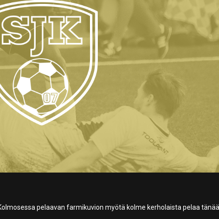
 Kolmosessa pelaavan farmikuvion myötä kolme kerholaista pelaa tänä