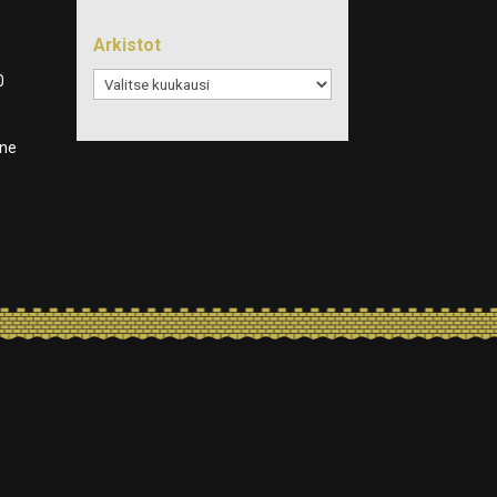
Arkistot
Arkistot
0
ene