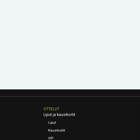
OTTELUT
Liput ja kausikortit
Liput
Kausikortit
VIP