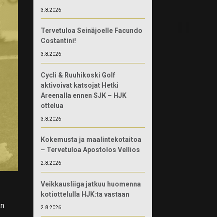
3.8.2026
Tervetuloa Seinäjoelle Facundo
Costantini!
3.8.2026
Cycli & Ruuhikoski Golf
aktivoivat katsojat Hetki
Areenalla ennen SJK – HJK
ottelua
3.8.2026
Kokemusta ja maalintekotaitoa
– Tervetuloa Apostolos Vellios
2.8.2026
Veikkausliiga jatkuu huomenna
kotiottelulla HJK:ta vastaan
än
2.8.2026