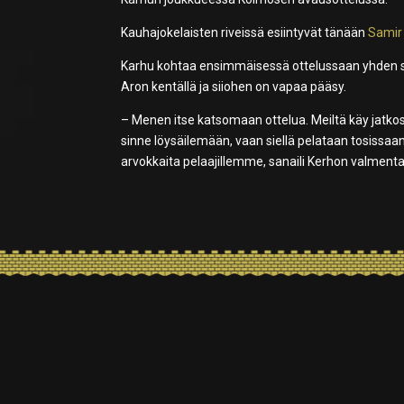
Kauhajokelaisten riveissä esiintyvät tänään
Samir
Karhu kohtaa ensimmäisessä ottelussaan yhden sar
Aron kentällä ja siiohen on vapaa pääsy.
– Menen itse katsomaan ottelua. Meiltä käy jatk
sinne löysäilemään, vaan siellä pelataan tosissa
arvokkaita pelaajillemme, sanaili Kerhon valment