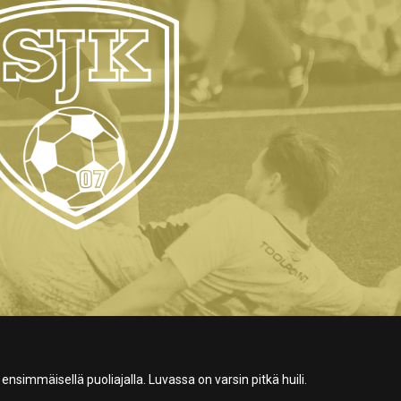
ensimmäisellä puoliajalla. Luvassa on varsin pitkä huili.