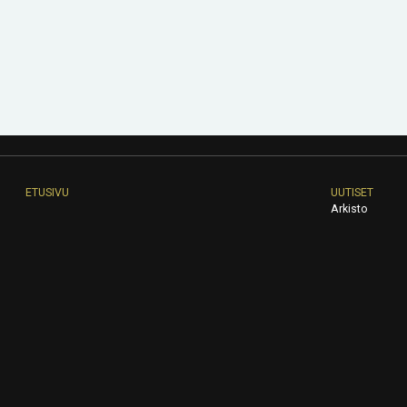
ETUSIVU
UUTISET
Arkisto