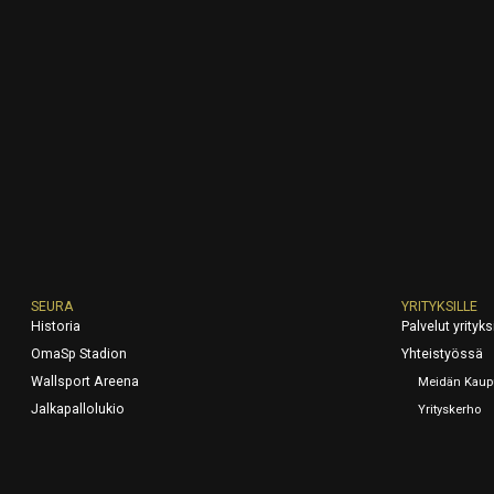
SEURA
YRITYKSILLE
Historia
Palvelut yrityksi
OmaSp Stadion
Yhteistyössä
Wallsport Areena
Meidän Kaup
Jalkapallolukio
Yrityskerho