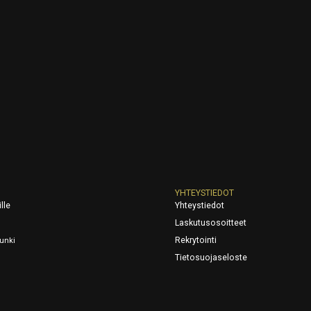
YHTEYSTIEDOT
lle
Yhteystiedot
Laskutusosoitteet
Rekrytointi
unki
Tietosuojaseloste