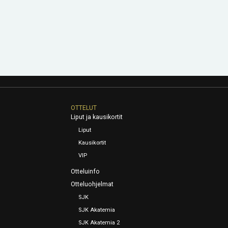
OTTELUT
Liput ja kausikortit
Liput
Kausikortit
VIP
Otteluinfo
Otteluohjelmat
SJK
SJK Akatemia
SJK Akatemia 2