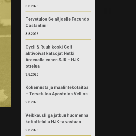
3.8.2026
Tervetuloa Seinäjoelle Facundo
Costantini!
3.8.2026
Cycli & Ruuhikoski Golf
aktivoivat katsojat Hetki
Areenalla ennen SJK – HJK
ottelua
3.8.2026
Kokemusta ja maalintekotaitoa
– Tervetuloa Apostolos Vellios
2.8.2026
Veikkausliiga jatkuu huomenna
kotiottelulla HJK:ta vastaan
2.8.2026