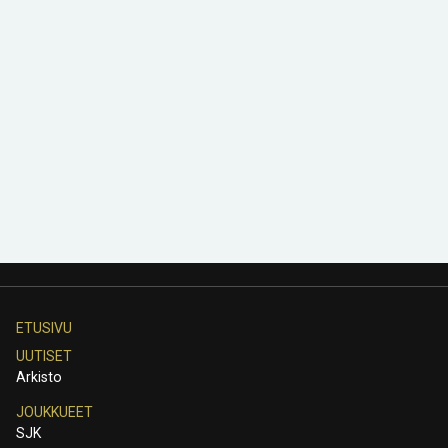
ETUSIVU
UUTISET
Arkisto
JOUKKUEET
SJK