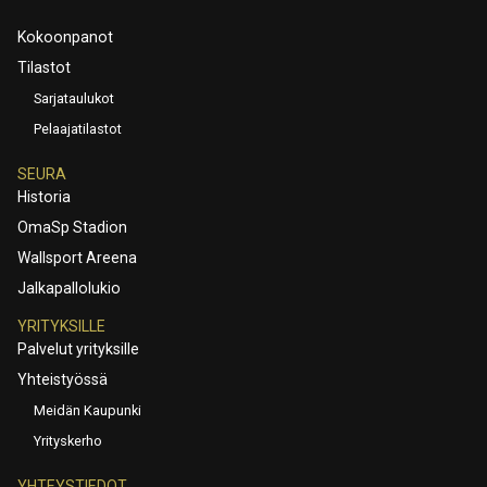
Kokoonpanot
Tilastot
Sarjataulukot
Pelaajatilastot
SEURA
Historia
OmaSp Stadion
Wallsport Areena
Jalkapallolukio
YRITYKSILLE
Palvelut yrityksille
Yhteistyössä
Meidän Kaupunki
Yrityskerho
YHTEYSTIEDOT