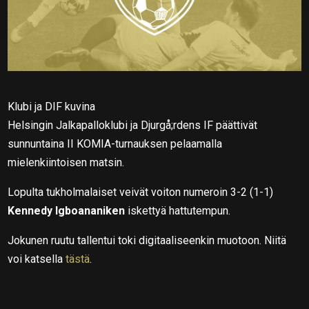
Klubi ja DIF kuvina
Helsingin Jalkapalloklubi ja Djurgå;rdens IF päättivät
sunnuntaina II KOMIA-turnauksen pelaamalla
mielenkiintoisen matsin.
Lopulta tukholmalaiset veivät voiton numeroin 3-2 (1-1)
Kennedy Igboananiken
iskettyä hattutempun.
Jokunen ruutu tallentui toki digitaaliseenkin muotoon. Niitä
voi katsella
tästä
.