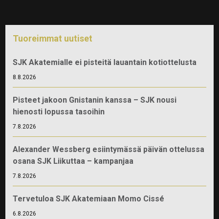
Tuoreimmat uutiset
SJK Akatemialle ei pisteitä lauantain kotiottelusta
8.8.2026
Pisteet jakoon Gnistanin kanssa – SJK nousi
hienosti lopussa tasoihin
7.8.2026
Alexander Wessberg esiintymässä päivän ottelussa
osana SJK Liikuttaa – kampanjaa
7.8.2026
Tervetuloa SJK Akatemiaan Momo Cissé
6.8.2026