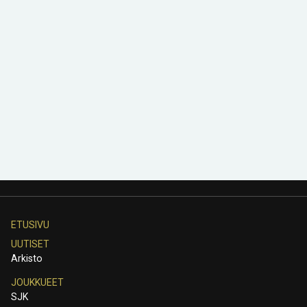
ETUSIVU
UUTISET
Arkisto
JOUKKUEET
SJK