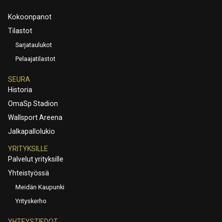
Kokoonpanot
Tilastot
Sarjataulukot
Pelaajatilastot
SEURA
Historia
OmaSp Stadion
Wallsport Areena
Jalkapallolukio
YRITYKSILLE
Palvelut yrityksille
Yhteistyössä
Meidän Kaupunki
Yrityskerho
YHTEYSTIEDOT