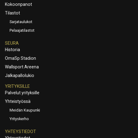
Kokoonpanot
Tilastot
Sarjataulukot
Pelaajatilastot
SEURA
Historia
OmaSp Stadion
Wallsport Areena
Jalkapallolukio
YRITYKSILLE
Palvelut yrityksille
Yhteistyössä
Meidän Kaupunki
Yrityskerho
YHTEYSTIEDOT
Yhteystiedot