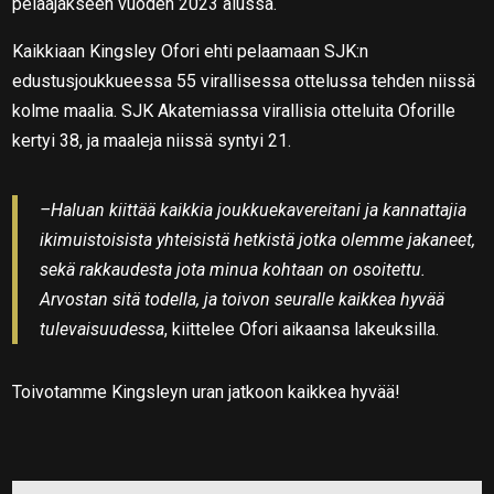
pelaajakseen vuoden 2023 alussa.
Kaikkiaan Kingsley Ofori ehti pelaamaan SJK:n
edustusjoukkueessa 55 virallisessa ottelussa tehden niissä
kolme maalia. SJK Akatemiassa virallisia otteluita Oforille
kertyi 38, ja maaleja niissä syntyi 21.
–Haluan kiittää kaikkia joukkuekavereitani ja kannattajia
ikimuistoisista yhteisistä hetkistä jotka olemme jakaneet,
sekä rakkaudesta jota minua kohtaan on osoitettu.
Arvostan sitä todella, ja toivon seuralle kaikkea hyvää
tulevaisuudessa
, kiittelee Ofori aikaansa lakeuksilla.
Toivotamme Kingsleyn uran jatkoon kaikkea hyvää!