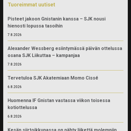
Tuoreimmat uutiset
Pisteet jakoon Gnistanin kanssa – SJK nousi
hienosti lopussa tasoihin
7.8.2026
Alexander Wessberg esiintymässä päivän ottelussa
osana SJK Liikuttaa – kampanjaa
7.8.2026
Tervetuloa SJK Akatemiaan Momo Cissé
6.8.2026
Huomenna IF Gnistan vastassa viikon toisessa
kotiottelussa
6.8.2026
Kesän siirtoikkunassa on nähty liikettä molempiin