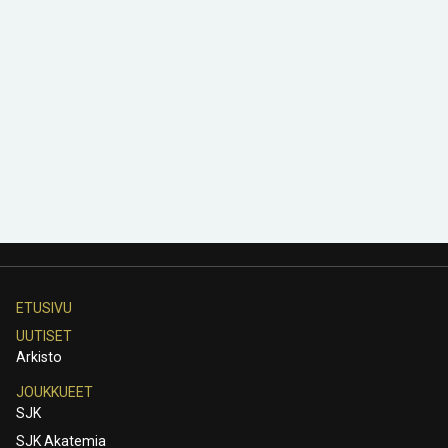
ETUSIVU
UUTISET
Arkisto
JOUKKUEET
SJK
SJK Akatemia