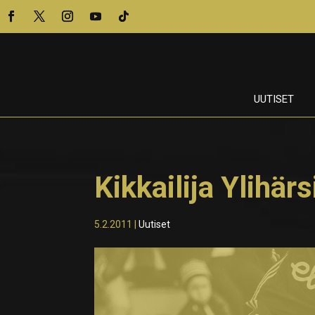
UUTISET
Kikkailija Ylihä
5.2.2011
|
Uutiset