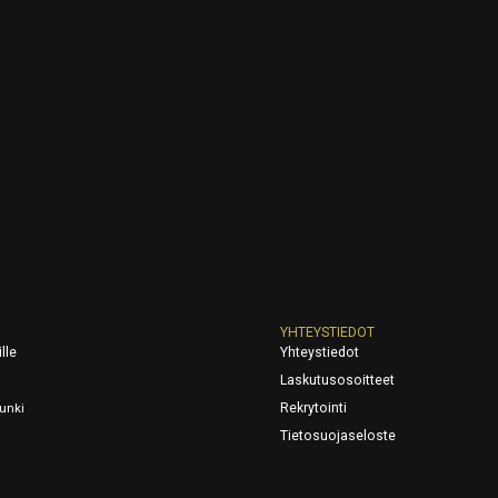
YHTEYSTIEDOT
lle
Yhteystiedot
Laskutusosoitteet
Rekrytointi
unki
Tietosuojaseloste