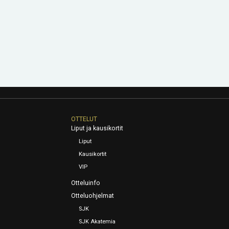
OTTELUT
Liput ja kausikortit
Liput
Kausikortit
VIP
Otteluinfo
Otteluohjelmat
SJK
SJK Akatemia