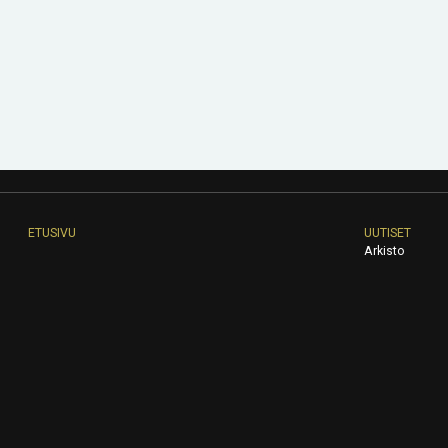
ETUSIVU
UUTISET
Arkisto