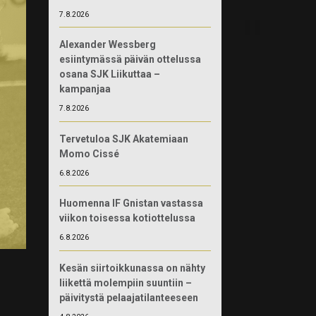
7.8.2026
Alexander Wessberg
esiintymässä päivän ottelussa
osana SJK Liikuttaa –
kampanjaa
7.8.2026
Tervetuloa SJK Akatemiaan
Momo Cissé
6.8.2026
Huomenna IF Gnistan vastassa
viikon toisessa kotiottelussa
6.8.2026
Kesän siirtoikkunassa on nähty
liikettä molempiin suuntiin –
päivitystä pelaajatilanteeseen