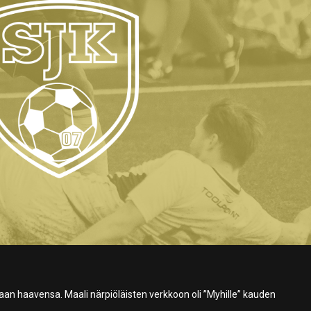
an haavensa. Maali närpiöläisten verkkoon oli ”Myhille” kauden