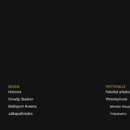
SEURA
YRITYKSILLE
Historia
Palvelut yrityksi
OmaSp Stadion
Yhteistyössä
Wallsport Areena
Meidän Kaup
Jalkapallolukio
Yrityskerho