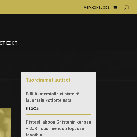
Verkkokauppa
STIEDOT
Tuoreimmat uutiset
SJK Akatemialle ei pisteitä
lauantain kotiottelusta
8.8.2026
Pisteet jakoon Gnistanin kanssa
– SJK nousi hienosti lopussa
tasoihin