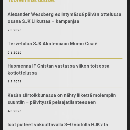
Tuoreimmat uutiset
Alexander Wessberg esiintymässä päivän ottelussa
osana SJK Liikuttaa – kampanjaa
7.8.2026
Tervetuloa SJK Akatemiaan Momo Cissé
6.8.2026
Huomenna IF Gnistan vastassa viikon toisessa
kotiottelussa
6.8.2026
Kesän siirtoikkunassa on nähty liikettä molempiin
suuntiin – päivitystä pelaajatilanteeseen
4.8.2026
Isot pisteet vakuuttavalla 3–0 voitolla HJK:sta