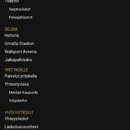
Tilastot
Sarjataulukot
Pelaajatilastot
SEURA
Historia
OmaSp Stadion
Wallsport Areena
Jalkapallolukio
YRITYKSILLE
Palvelut yrityksille
Yhteistyössä
Meidän Kaupunki
Yrityskerho
YHTEYSTIEDOT
Yhteystiedot
Laskutusosoitteet