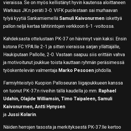
vieraissa. Se on myös kellistänyt hyvin kautensa aloittaneen
Warkaus JK:n peräti 3-0. VIFK puolestaan sai murhaavan
tylyä kyytiä Sankarniemellä
Samuli Kaivonurmen
iskettyä
pallon neljä kertaa tähtirintojen verkkoon 6-1 -voitossa.
Kahdeksasta ottelustaan PK-37 on hävinnyt vain kaksi. Ensin
kotona FC YPA:lle 2-1 ja sitten vieraissa sarjan yllättäjälle,
Haukiputaan Pallolle, 2-0. Vastaan saapuu siis erittäin vahva
ja motivoitunut joukkue toista kauttaan ryhmän peräsimessä
työskentelevän valmentaja
Marko Pesosen
johdolla.
Farmiyhteistyö Kuopion Palloseuran liigajoukkueen kanssa
on tuonut PK-37:n riveihin tällä kaudella jo mm.
Raphael
Udahin, Olajide Williamsin, Timo Taipaleen, Samuli
Kaivonurmen, Antti Hynysen
ja
Jussi Kolarin
.
Näiden herrojen tasosta ja merkityksestä PK-37:lle kertoo