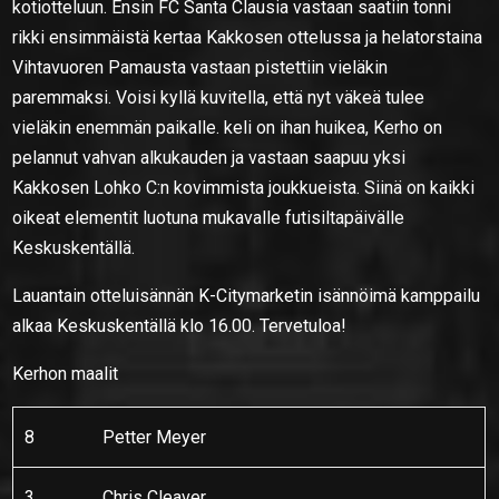
kotiotteluun. Ensin FC Santa Clausia vastaan saatiin tonni
rikki ensimmäistä kertaa Kakkosen ottelussa ja helatorstaina
Vihtavuoren Pamausta vastaan pistettiin vieläkin
paremmaksi. Voisi kyllä kuvitella, että nyt väkeä tulee
vieläkin enemmän paikalle. keli on ihan huikea, Kerho on
pelannut vahvan alkukauden ja vastaan saapuu yksi
Kakkosen Lohko C:n kovimmista joukkueista. Siinä on kaikki
oikeat elementit luotuna mukavalle futisiltapäivälle
Keskuskentällä.
Lauantain otteluisännän K-Citymarketin isännöimä kamppailu
alkaa Keskuskentällä klo 16.00. Tervetuloa!
Kerhon maalit
8
Petter Meyer
3
Chris Cleaver