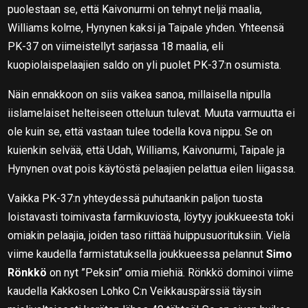
puolestaan se, että Kaivonurmi on tehnyt neljä maalia,
Williams kolme, Hynynen kaksi ja Taipale yhden. Yhteensä
PK-37 on viimeistellyt sarjassa 18 maalia, eli
kuopiolaispelaajien saldo on yli puolet PK-37:n osumista.
Näin ennakkoon on siis vaikea sanoa, millaisella nipulla
iislamelaiset helteiseen otteluun tulevat. Muuta varmuutta ei
ole kuin se, että vastaan tulee todella kova nippu. Se on
kuienkin selvää, että Udah, Williams, Kaivonurmi, Taipale ja
Hynynen ovat pois käytöstä pelaajien pelattua eilen liigassa.
Vaikka PK-37:n yhteydessä puhutaankin paljon tuosta
loistavasti toimivasta farmikuviosta, löytyy joukkueesta toki
omiakin pelaajia, joiden taso riittää huippusuorituksiin. Vielä
viime kaudella farmistatuksella joukkueessa pelannut
Simo
Rönkkö
on nyt ”Peksin” omia miehiä. Rönkkö dominoi viime
kaudella Kakkosen Lohko C:n Veikkauspärssiä täysin