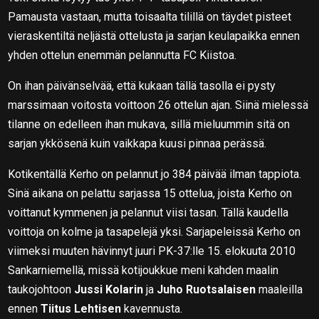
Pamausta vastaan, mutta toisaalta tilillä on täydet pisteet
vieraskentiltä neljästä ottelusta ja sarjan keulapaikka ennen
yhden ottelun enemmän pelannutta FC Kiistoa.
On ihan päivänselvää, että kukaan tällä tasolla ei pysty
marssimaan voitosta voittoon 26 ottelun ajan. Siinä mielessä
tilanne on edelleen ihan mukava, sillä mieluummin sitä on
sarjan ykkösenä kuin vaikkapa kuusi pinnaa perässä.
Kotikentällä Kerho on pelannut jo 384 päivää ilman tappiota.
Sinä aikana on pelattu sarjassa 15 ottelua, joista Kerho on
voittanut kymmenen ja pelannut viisi tasan. Tällä kaudella
voittoja on kolme ja tasapelejä yksi. Sarjapeleissä Kerho on
viimeksi muuten hävinnyt juuri PK-37:lle 15. elokuuta 2010
Sankarniemellä, missä kotijoukkue meni kahden maalin
taukojohtoon
Jussi Kolarin
ja
Juho Ruotsalaisen
maaleilla
ennen
Tiitus Lehtisen
kavennusta.