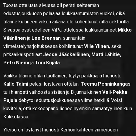
Tuosta ottelusta sivussa oli peräti seitsemän
edustusjoukkueen pelaajaa loukkaantumisten vuoksi, eikä
tilanne kuluneen viikon aikana ole kohentunut sillä sektorilla.
Sivussa ovat edelleen ViPa-ottelussa loukkaantuneet
Mikko
Väänänen
ja
Lee Brennan
, sunnuntain
viimeistelyharjoituksessa kolhiintunut
Ville Ylinen
, sekä
pitkäaikaispotilaat
Jesse Jääskeläinen, Matti Lähitie,
Petri Niemi
ja
Toni Kujala.
Vaikka tilanne olikin tuollainen, löytyi paikkaajia hienosti.
Kalle Taimi
pelasi loistavan ottelun,
Teemu Penninkangas
tuli hienosti vaihdosta sisään ja B-junnuikäinen
Veli-Pekka
Pajula
debytoi edustusjoukkueessa viime hetkillä. Voisi
kuvitella, että kokoonpano lienee hyvinkin samantyylinen kuin
Kokkolassa.
Yleisö on löytänyt hienosti Kerhon kahteen viimeiseen