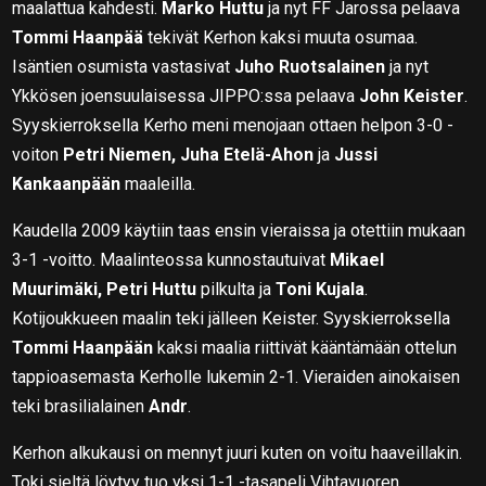
maalattua kahdesti.
Marko Huttu
ja nyt FF Jarossa pelaava
Tommi Haanpää
tekivät Kerhon kaksi muuta osumaa.
Isäntien osumista vastasivat
Juho Ruotsalainen
ja nyt
Ykkösen joensuulaisessa JIPPO:ssa pelaava
John Keister
.
Syyskierroksella Kerho meni menojaan ottaen helpon 3-0 -
voiton
Petri Niemen, Juha Etelä-Ahon
ja
Jussi
Kankaanpään
maaleilla.
Kaudella 2009 käytiin taas ensin vieraissa ja otettiin mukaan
3-1 -voitto. Maalinteossa kunnostautuivat
Mikael
Muurimäki, Petri Huttu
pilkulta ja
Toni Kujala
.
Kotijoukkueen maalin teki jälleen Keister. Syyskierroksella
Tommi Haanpään
kaksi maalia riittivät kääntämään ottelun
tappioasemasta Kerholle lukemin 2-1. Vieraiden ainokaisen
teki brasilialainen
Andr
.
Kerhon alkukausi on mennyt juuri kuten on voitu haaveillakin.
Toki sieltä löytyy tuo yksi 1-1 -tasapeli Vihtavuoren