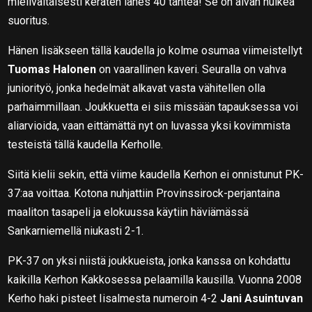
mielivaltaisesti keräten lähes 40 tähteä! Se on aivan huikea
suoritus.
Hänen lisäkseen tällä kaudella jo kolme osumaa viimeistellyt
Tuomas Halonen
on vaarallinen kaveri. Seuralla on vahva
juniorityö, jonka hedelmät alkavat vasta vähitellen olla
parhaimmillaan. Joukkuetta ei siis missään tapauksessa voi
aliarvioida, vaan eittämättä nyt on luvassa yksi kovimmista
testeistä tällä kaudella Kerholle.
Siitä kielii sekin, että viime kaudella Kerhon ei onnistunut PK-
37:aa voittaa. Kotona nuhjattiin Provinssirock-perjantaina
maaliton tasapeli ja elokuussa käytiin häviämässä
Sankarniemellä niukasti 2-1.
PK-37 on yksi niistä joukkueista, jonka kanssa on kohdattu
kaikilla Kerhon Kakkosessa pelaamilla kausilla. Vuonna 2008
Kerho haki pisteet Iisalmesta numeroin 4-2
Jani Asuintuvan