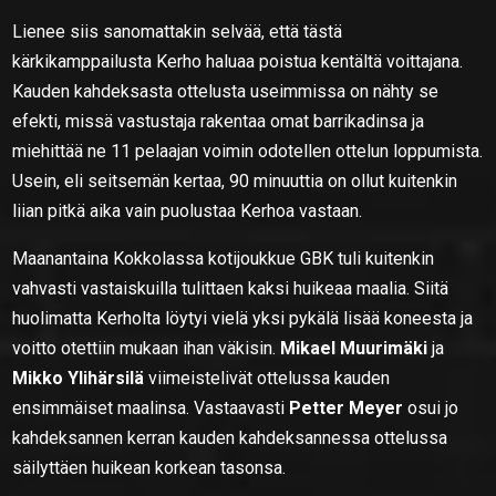
Lienee siis sanomattakin selvää, että tästä
kärkikamppailusta Kerho haluaa poistua kentältä voittajana.
Kauden kahdeksasta ottelusta useimmissa on nähty se
efekti, missä vastustaja rakentaa omat barrikadinsa ja
miehittää ne 11 pelaajan voimin odotellen ottelun loppumista.
Usein, eli seitsemän kertaa, 90 minuuttia on ollut kuitenkin
liian pitkä aika vain puolustaa Kerhoa vastaan.
Maanantaina Kokkolassa kotijoukkue GBK tuli kuitenkin
vahvasti vastaiskuilla tulittaen kaksi huikeaa maalia. Siitä
huolimatta Kerholta löytyi vielä yksi pykälä lisää koneesta ja
voitto otettiin mukaan ihan väkisin.
Mikael Muurimäki
ja
Mikko Ylihärsilä
viimeistelivät ottelussa kauden
ensimmäiset maalinsa. Vastaavasti
Petter Meyer
osui jo
kahdeksannen kerran kauden kahdeksannessa ottelussa
säilyttäen huikean korkean tasonsa.