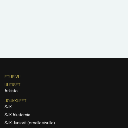
ETUSIVU
UUTISET
Arkisto
JOUKKUEET
SJK
SJK Akatemia
SJK Juniorit (omalle sivulle)