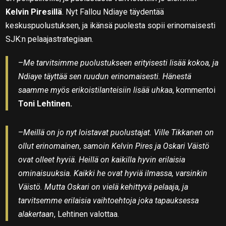
Kelvin Piresillä
. Nyt Fallou Ndiaye täydentää
keskuspuolustuksen, ja ikänsä puolesta sopii erinomaisesti
SJK:n pelaajastrategiaan.
–
Me tarvitsimme puolustukseen erityisesti lisää kokoa, ja
Ndiaye täyttää sen ruudun erinomaisesti. Hänestä
saamme myös erikoistilanteisiin lisää uhkaa
, kommentoi
Toni Lehtinen.
–
Meillä on jo nyt loistavat puolustajat. Ville Tikkanen on
ollut erinomainen, samoin Kelvin Pires ja Oskari Väistö
ovat olleet hyviä. Heillä on kaikilla hyvin erilaisia
ominaisuuksia. Kaikki he ovat hyviä ilmassa, varsinkin
Väistö. Mutta Oskari on vielä kehittyvä pelaaja, ja
tarvitsemme erilaisia vaihtoehtoja joka tapauksessa
alakertaan
, Lehtinen valottaa.