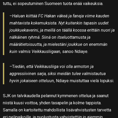
tuttu, ei sopeutuminen Suomeen tuota enää vaikeuksia.
–
Haluan kiittää FC Hakan väkeä ja faneja viime kauden
mahtavista kokemuksista. Nyt kuitenkin tapasin uudet
joukkuekaverini, ja meillä on täällä koossa erittäin nuori ja
nälkäinen ryhmä. Siinä on itseluottamusta ja
määrätietoisuutta, ja mielestäni joukkue on enemmän
kuin valmis Veikkausliigaan,
sanoo Ndiaye.
–T
iedän, että Veikkausliiga voi olla armoton ja
aggressiivinen sarja, siksi meidän tulee valmistautua
hyvin jokaiseen otteluun
, Ndiaye muistuttaa vielä lopuksi.
SJK on talvikaudella pelannut kymmenen ottelua ja saanut
niistä kuusi voittoa, yhden tasapelin ja kolme tappiota.
Samalla on kartoitettu mahdollista lisävahvistusten tarvetta
eri pelipaikoille, ja puolustusta vahvistettiin jo aiemmin