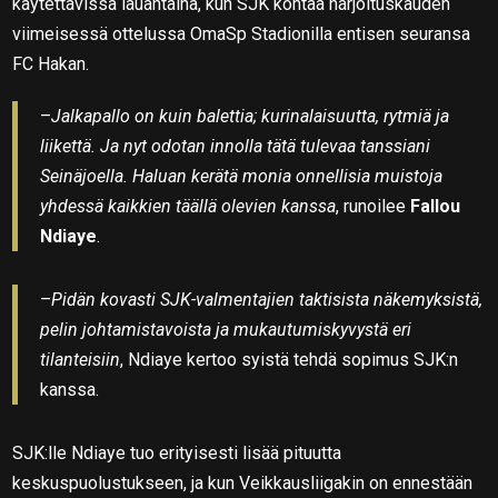
käytettävissä lauantaina, kun SJK kohtaa harjoituskauden
viimeisessä ottelussa OmaSp Stadionilla entisen seuransa
FC Hakan.
–
Jalkapallo on kuin balettia; kurinalaisuutta, rytmiä ja
liikettä. Ja nyt odotan innolla tätä tulevaa tanssiani
Seinäjoella. Haluan kerätä monia onnellisia muistoja
yhdessä kaikkien täällä olevien kanssa
, runoilee
Fallou
Ndiaye
.
–
Pidän kovasti SJK-valmentajien taktisista näkemyksistä,
pelin johtamistavoista ja mukautumiskyvystä eri
tilanteisiin
, Ndiaye kertoo syistä tehdä sopimus SJK:n
kanssa.
SJK:lle Ndiaye tuo erityisesti lisää pituutta
keskuspuolustukseen, ja kun Veikkausliigakin on ennestään