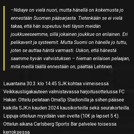
–
Ndiaye on vielä nuori, mutta hänellä on kokemusta jo
ennestään Suomen pääsarjasta. Tietenkään se ei vielä
takaa, että hän sopeutuu heti täysin meidän
joukkueeseemme, sillä jokainen joukkue on erilainen. Eri
pelikaverit ja systeemit. Mutta Suomi on hänelle jo tuttu,
joten se auttaa häntä varmasti. Uskon, että hänestä
saamme hyvän vahvistuksen – hieman erilaisen pelaajan,
mitä meillä täällä ennestään on,
päättää Lehtinen.
Lauantaina 30.3. klo 14.45 SJK kohtaa viimeisessä
Veikkausliigakauteen valmistavassa harjoitusottelussa FC
Hakan. Ottelu pelataan OmaSp Stadionilla ja siihen pääsee
kaikilla SJK:n kauden 2024 kausikorteilla sekä seurakorteilla.
Lippuja otteluun myydään vain ovelta (10€ ja lapset 5 €).
Ottelun aikana Carlsberg Sports Bar palvelee toisessa
kerroksessa.