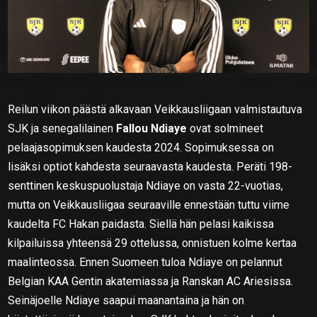
Reilun viikon päästä alkavaan Veikkausliigaan valmistautuva
SJK ja senegalilainen
Fallou Ndiaye
ovat solmineet
pelaajasopimuksen kaudesta 2024. Sopimuksessa on
lisäksi optiot kahdesta seuraavasta kaudesta. Peräti 198-
senttinen keskuspuolustaja Ndiaye on vasta 22-vuotias,
mutta on Veikkausliigaa seuraaville ennestään tuttu viime
kaudelta FC Hakan paidasta. Siellä hän pelasi kaikissa
kilpailuissa yhteensä 29 ottelussa, onnistuen kolme kertaa
maalinteossa. Ennen Suomeen tuloa Ndiaye on pelannut
Belgian KAA Gentin akatemiassa ja Ranskan AC Ariesissa.
Seinäjoelle Ndiaye saapui maanantaina ja hän on