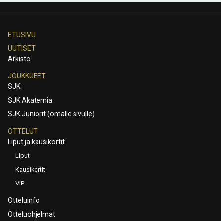
ETUSIVU
UUTISET
Arkisto
JOUKKUEET
SJK
SJK Akatemia
SJK Juniorit (omalle sivulle)
OTTELUT
Liput ja kausikortit
Liput
Kausikortit
VIP
Otteluinfo
Otteluohjelmat