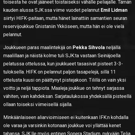
toisesta he ovat jääneet toistaiseksi vähälle peliajalle. Tämän
kauden alussa SJK:ssa viime vuodet pelannut
Emil Lidman
siirtyi HIFK-paitaan, mutta hänet lainattiin samantien seuran
reservijoukkue Gnistaniin Ykköseen, mutta hän ei ole vielä
pelannut.
Joukkueen paras maalintekijä on
Pekka Sihvola
neljällä
maalillaan ja näistä kolme tuli SJK:ta vastaan Seinäjoella
pelatussa ottelussa, kun joukkueet tasasivat pisteet 3-3-
tuloksella. HIFK on pelannut paljon tasapelejä, sillä 11
ottelusta kuusi on päättynyt pistejakoon. Tilillä on vain yksi
voitto ja neljä tappiota. Maaleja joukkue on tehnyt sarjassa
vähiten, vain kahdeksan. Sarjataulukossa yhdeksällä pisteellä
ollaan toiseksi viimeisellä sijalla.
Minkäänlaiseen aliarvioimiseen ei kuitenkaan IFK:n kohdalla
ole varaa ja varsinkin kotonaan joukkue voi yllättää kenet
tahansa. SJK:lle myös entinen Sonera Stadium, nykyään Telia