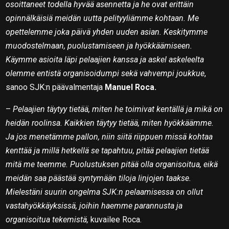
osoittaneet todella hyvää asennetta ja he ovat erittäin
opinnälkäisiä meidän uutta pelityyliämme kohtaan. Me
opettelemme joka päivä yhden uuden asian. Keskitymme
muodostelmaan, puolustamiseen ja hyökkäämiseen.
Käymme asioita läpi pelaajien kanssa ja askel askeleelta
olemme entistä organisoidumpi sekä vahvempi joukkue
,
sanoo SJK:n päävalmentaja
Manuel Roca.
–
Pelaajien täytyy tietää, miten he toimivat kentällä ja mikä on
heidän roolinsa. Kaikkien täytyy tietää, miten hyökkäämme.
Ja jos menetämme pallon, niin siitä riippuen missä kohtaa
kenttää ja millä hetkellä se tapahtuu, pitää pelaajien tietää
mitä me teemme. Puolustuksen pitää olla organisoitua, eikä
meidän saa päästää syntymään tiloja linjojen taakse.
Mielestäni suurin ongelma SJK:n pelaamisessa on ollut
vastahyökkäyksissä, joihin haemme parannusta ja
organisoitua tekemistä,
kuvailee Roca.