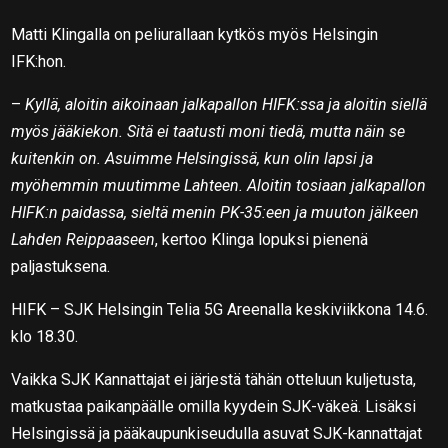
Matti Klingalla on peliurallaan kytkös myös Helsingin
IFK:hon.
–
Kyllä, aloitin aikoinaan jalkapallon HIFK:ssa ja aloitin siellä
myös jääkiekon. Sitä ei taatusti moni tiedä, mutta näin se
kuitenkin on. Asuimme Helsingissä, kun olin lapsi ja
myöhemmin muutimme Lahteen. Aloitin tosiaan jalkapallon
HIFK:n paidassa, sieltä menin PK-35:een ja muuton jälkeen
Lahden Reippaaseen
, kertoo Klinga lopuksi pienenä
paljastuksena.
HIFK – SJK Helsingin Telia 5G Areenalla keskiviikkona 14.6.
klo 18.30.
Vaikka SJK Kannattajat ei järjestä tähän otteluun kuljetusta,
matkustaa paikanpäälle omilla kyydein SJK-väkeä. Lisäksi
Helsingissä ja pääkaupunkiseudulla asuvat SJK-kannattajat