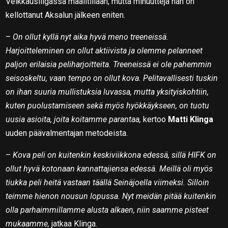
Veikkausliigassa maalitiliään, mutta minuutteja hän on
kellottanut Aksalun jälkeen eniten.
–
On ollut kyllä nyt aika hyvä meno treeneissä.
Harjoitteleminen on ollut aktiivista ja olemme pelanneet
paljon erilaisia peliharjoitteita. Treeneissä ei ole pahemmin
seisoskeltu, vaan tempo on ollut kova. Pelitavallisesti tuskin
on ihan suuria mullistuksia luvassa, mutta yksityiskohtiin,
kuten puolustamiseen sekä myös hyökkäykseen, on tuotu
uusia asioita, joita koitamme parantaa,
kertoo
Matti Klinga
uuden päävalmentajan metodeista.
–
Kova peli on kuitenkin keskiviikkona edessä, sillä HIFK on
ollut hyvä kotonaan kannattajiensa edessä. Meillä oli myös
tiukka peli heitä vastaan täällä Seinäjoella viimeksi. Silloin
teimme hienon nousun lopussa. Nyt meidän pitää kuitenkin
olla parhaimmillamme alusta alkaen, niin saamme pisteet
mukaamme,
jatkaa Klinga.