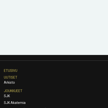
ETUSIVU
UUTISET
Arkisto
JOUKKUEET
SJK
SJK Akatemia