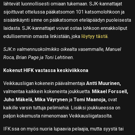
lähtevät luonnollisesti omiaan tukemaan. SJK-kannattajat
sijoittuvat ottelussa pääkatsomon 101 katsomolohkoon ja
sisäänkäynti sinne on pääkatsomon eteläpäädyn puoleisesta
laidasta. SJK-kannattajat voivat ostaa lohkoon ennakkoliput
edullisemmin omasta linkistään, joka
löytyy tästä
.
SJK:n valmennuskolmikko oikealta vasemmalle, Manuel
Roca, Brian Page ja Toni Lehtinen.
Kokenut HIFK vastassa keskiviikkona
Veikkausliigan kokenein päävalmentaja
Antti Muurinen,
valmentaa kaikkein kokeneinta joukkuetta.
Mikael Forssell,
Juho Mäkelä, Mika Väyrynen
ja
Tomi Maanoja,
ovat
kaikille varsin tuttuja pelimiehiä. Lisäksi joukkueessa on
paljon kokemusta nimenomaan Veikkausliigatasolta.
IFK:ssa on myös nuoria lupaavia pelaajia, mutta syystä tai