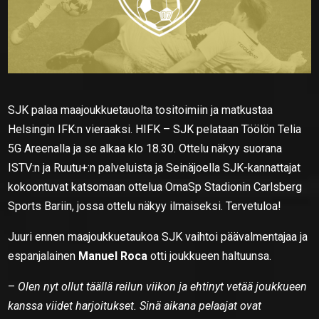
SJK palaa maajoukkuetauolta tositoimiin ja matkustaa
Helsingin IFK:n vieraaksi. HIFK – SJK pelataan Töölön Telia
5G Areenalla ja se alkaa klo 18.30. Ottelu näkyy suorana
ISTV:n ja Ruutu+:n palveluista ja Seinäjoella SJK-kannattajat
kokoontuvat katsomaan ottelua OmaSp Stadionin Carlsberg
Sports Bariin, jossa ottelu näkyy ilmaiseksi. Tervetuloa!
Juuri ennen maajoukkuetaukoa SJK vaihtoi päävalmentajaa ja
espanjalainen
Manuel Roca
otti joukkueen haltuunsa.
–
Olen nyt ollut täällä reilun viikon ja ehtinyt vetää joukkueen
kanssa viidet harjoitukset. Sinä aikana pelaajat ovat