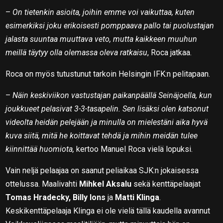
–
On tietenkin asioita, joihin emme voi vaikuttaa, kuten
esimerkiksi joku erikoisesti pomppaava pallo tai puolustajan
jalasta suuntaa muuttava veto, mutta kaikkeen muuhun
meillä täytyy olla olemassa oleva ratkaisu
, Roca jatkaa.
Roca on myös tutustunut tarkoin Helsingin IFK:n pelitapaan.
–
Näin keskiviikon vastustajan paikanpäällä Seinäjoella, kun
joukkueet pelasivat 3-3-tasapelin. Sen lisäksi olen katsonut
videolta heidän pelejään ja minulla on mielestäni aika hyvä
kuva siitä, mitä he koittavat tehdä ja mihin meidän tulee
kiinnittää huomiota,
kertoo Manuel Roca vielä lopuksi.
Vain neljä pelaajaa on saanut peliaikaa SJK:n jokaisessa
ottelussa. Maalivahti
Mihkel Aksalu
sekä kenttäpelaajat
Tomas Hradecky, Billy Ions
ja
Matti Klinga
.
Keskikenttäpelaaja Klinga ei ole vielä tällä kaudella avannut