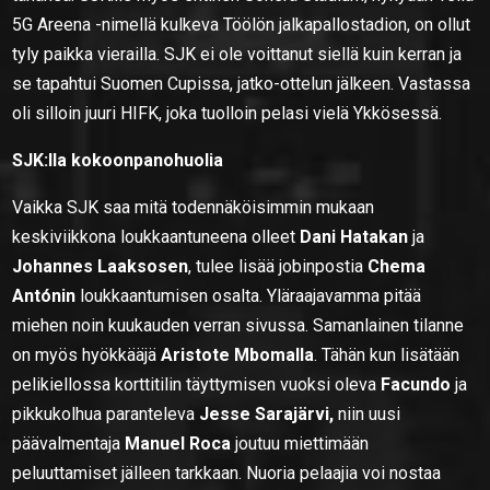
5G Areena -nimellä kulkeva Töölön jalkapallostadion, on ollut
tyly paikka vierailla. SJK ei ole voittanut siellä kuin kerran ja
se tapahtui Suomen Cupissa, jatko-ottelun jälkeen. Vastassa
oli silloin juuri HIFK, joka tuolloin pelasi vielä Ykkösessä.
SJK:lla kokoonpanohuolia
Vaikka SJK saa mitä todennäköisimmin mukaan
keskiviikkona loukkaantuneena olleet
Dani Hatakan
ja
Johannes Laaksosen
, tulee lisää jobinpostia
Chema
Antónin
loukkaantumisen osalta. Yläraajavamma pitää
miehen noin kuukauden verran sivussa. Samanlainen tilanne
on myös hyökkääjä
Aristote Mbomalla
. Tähän kun lisätään
pelikiellossa korttitilin täyttymisen vuoksi oleva
Facundo
ja
pikkukolhua paranteleva
Jesse Sarajärvi,
niin uusi
päävalmentaja
Manuel Roca
joutuu miettimään
peluuttamiset jälleen tarkkaan. Nuoria pelaajia voi nostaa