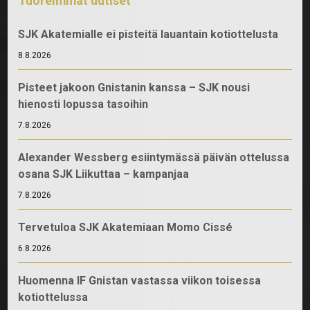
Tuoreimmat uutiset
SJK Akatemialle ei pisteitä lauantain kotiottelusta
8.8.2026
Pisteet jakoon Gnistanin kanssa – SJK nousi
hienosti lopussa tasoihin
7.8.2026
Alexander Wessberg esiintymässä päivän ottelussa
osana SJK Liikuttaa – kampanjaa
7.8.2026
Tervetuloa SJK Akatemiaan Momo Cissé
6.8.2026
Huomenna IF Gnistan vastassa viikon toisessa
kotiottelussa