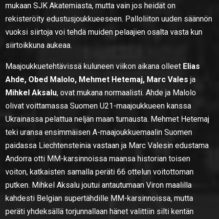
mukaan SJK Akatemiasta, mutta vain jos heidät on
rekisteröity edustusjoukkueeseen. Palloliiton uuden säännön
vuoksi siirtoja voi tehdä muiden pelaajien osalta vasta kun
siirtoikkuna aukeaa.
Maajoukkuetehtävissä kuluneen viikon aikana olleet
Elias
Ahde, Obed Malolo, Mehmet Hetemaj, Marc Vales
ja
Mihkel Aksalu
, ovat mukana normaalisti. Ahde ja Malolo
olivat voittamassa Suomen U21-maajoukkueen kanssa
Ukrainassa pelattua neljän maan turnausta. Mehmet Hetemaj
teki uransa ensimmäisen A-maajoukkuemaalin Suomen
paidassa Liechtensteinia vastaan ja Marc Valesin edustama
Andorra otti MM-karsinnoissa maansa historian toisen
voiton, katkaisten samalla peräti 66 ottelun voitottoman
putken. Mihkel Aksalu joutui antautumaan Viron maalilla
kahdesti Belgian supertähdille MM-karsinnoissa, mutta
peräti yhdeksällä torjunnallaan hänet valittiin silti kentän