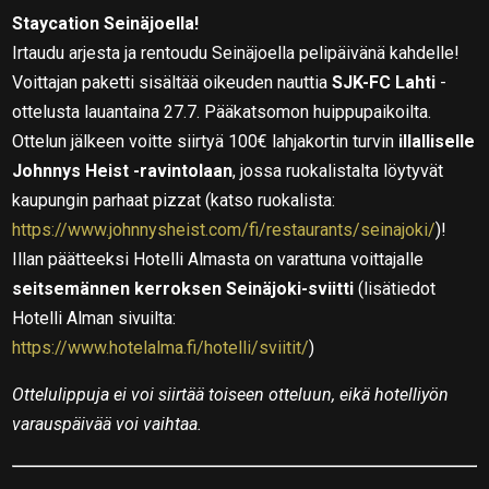
Staycation Seinäjoella!
Irtaudu arjesta ja rentoudu Seinäjoella pelipäivänä kahdelle!
Voittajan paketti sisältää oikeuden nauttia
SJK-FC Lahti
-
ottelusta lauantaina 27.7. Pääkatsomon huippupaikoilta.
Ottelun jälkeen voitte siirtyä 100€ lahjakortin turvin
illalliselle
Johnnys Heist -ravintolaan
, jossa ruokalistalta löytyvät
kaupungin parhaat pizzat (katso ruokalista:
https://www.johnnysheist.com/fi/restaurants/seinajoki/
)!
Illan päätteeksi Hotelli Almasta on varattuna voittajalle
seitsemännen kerroksen Seinäjoki-sviitti
(lisätiedot
Hotelli Alman sivuilta:
https://www.hotelalma.fi/hotelli/sviitit/
)
Ottelulippuja ei voi siirtää toiseen otteluun, eikä hotelliyön
varauspäivää voi vaihtaa.