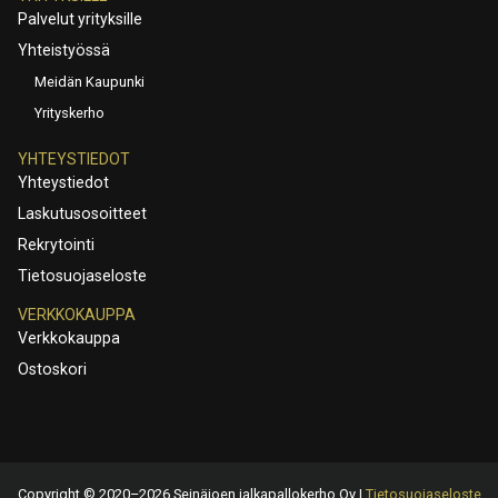
Palvelut yrityksille
Yhteistyössä
Meidän Kaupunki
Yrityskerho
YHTEYSTIEDOT
Yhteystiedot
Laskutusosoitteet
Rekrytointi
Tietosuojaseloste
VERKKOKAUPPA
Verkkokauppa
Ostoskori
Copyright © 2020–2026 Seinäjoen jalkapallokerho Oy |
Tietosuojaseloste