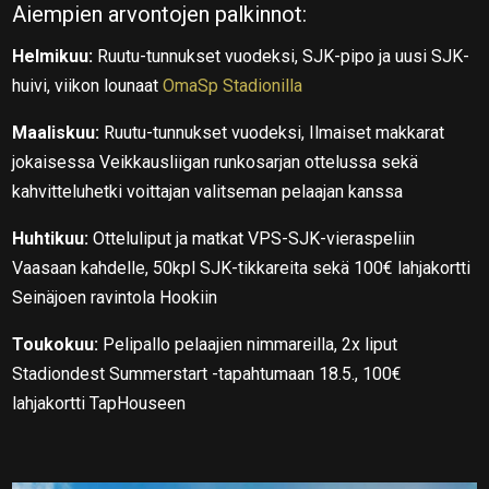
Aiempien arvontojen palkinnot:
Helmikuu:
Ruutu-tunnukset vuodeksi, SJK-pipo ja uusi SJK-
huivi, viikon lounaat
OmaSp Stadionilla
Maaliskuu:
Ruutu-tunnukset vuodeksi, Ilmaiset makkarat
jokaisessa Veikkausliigan runkosarjan ottelussa sekä
kahvitteluhetki voittajan valitseman pelaajan kanssa
Huhtikuu:
Otteluliput ja matkat VPS-SJK-vieraspeliin
Vaasaan kahdelle, 50kpl SJK-tikkareita sekä 100€ lahjakortti
Seinäjoen ravintola Hookiin
Toukokuu:
Pelipallo pelaajien nimmareilla, 2x liput
Stadiondest Summerstart -tapahtumaan 18.5., 100€
lahjakortti TapHouseen