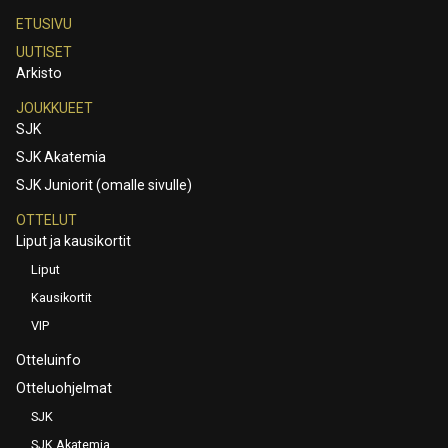
ETUSIVU
UUTISET
Arkisto
JOUKKUEET
SJK
SJK Akatemia
SJK Juniorit (omalle sivulle)
OTTELUT
Liput ja kausikortit
Liput
Kausikortit
VIP
Otteluinfo
Otteluohjelmat
SJK
SJK Akatemia