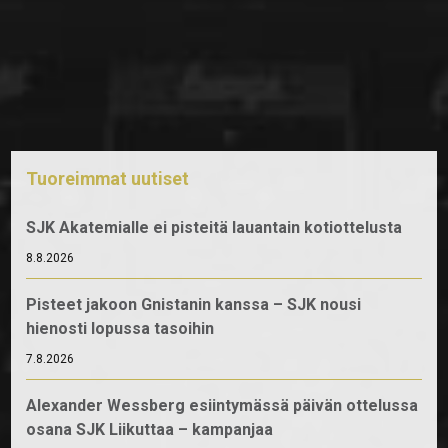
Tuoreimmat uutiset
SJK Akatemialle ei pisteitä lauantain kotiottelusta
8.8.2026
Pisteet jakoon Gnistanin kanssa – SJK nousi
hienosti lopussa tasoihin
7.8.2026
Alexander Wessberg esiintymässä päivän ottelussa
osana SJK Liikuttaa – kampanjaa