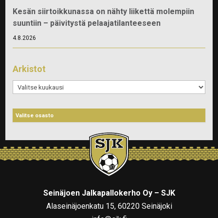
Kesän siirtoikkunassa on nähty liikettä molempiin
suuntiin – päivitystä pelaajatilanteeseen
4.8.2026
Arkistot
Arkistot
Seinäjoen Jalkapallokerho Oy – SJK
Alaseinäjoenkatu 15, 60220 Seinäjoki