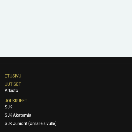
ETUSIVU
UUTISET
Arkisto
JOUKKUEET
SJK
SJK Akatemia
SJK Juniorit (omalle sivulle)