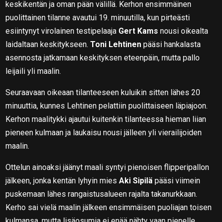
keskikentän ja oman pään välillä. Kerhon ensimmäinen
puolittainen tilanne avautui 19. minuutilla, kun pirteästi
esiintynyt virolainen testipelaaja
Gert Kams
nousi oikealta
laidaltaan keskitykseen.
Toni Lehtinen
pääsi hankalasta
asennosta jatkamaan keskityksen eteenpäin, mutta pallo
leijaili yli maalin.
Seuraavaan oikeaan tilanteeseen kuluikin sitten lähes 20
minuuttia, kunnes Lehtinen pelattiin puolittaiseen läpiajoon.
Kerhon maalitykki ajautui kuitenkin tilanteessa hieman liian
pieneen kulmaan ja laukaisu nousi jälleen yli vierailijoiden
maalin.
Ottelun ainoaksi jäänyt maali syntyi pienoisen flipperipallon
jälkeen, jonka kentän lyhyin mies
Aki Sipilä
pääsi viimein
puskemaan lähes rangaistusalueen rajalta takanurkkaan.
Kerho sai vielä maalin jälkeen ensimmäisen puoliajan toisen
kulmansa, mutta lisäosumia ei enää nähty vaan pienelle