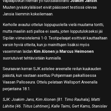
vapaapotkun hieman yli ruotsalaisvahti
Joakim Jansin
.
Muuten jyväskyläläiset eivät päässeet testissä olevaa
Jansia liiemmin kokeilemaan.
Kerholle avautui ottelun loppupuolella vielä muutama tontti,
mutta maaliin asti palloa ei saatu, joten lopputulokseksi jäi
Sipilän viimeistelemä 1-0. Testipelaajat esittivät kauttaaltaan
varsin hyviä otteita, kun jo mainittujen lisäksi myös
vasemman laidan
Kim Alonen
ja
Marcus Heimonen
suoriutuivat tehtävistään kunnialla.
Seuraavan kerran SJK astelee areenalle reilun kuukauden
päästä, kun vastaan asettuu Pohjanmaan paikallisessa
Vaasan Palloseura. Ottelu pelataan Wallsport Areenalla
perjantaina 18.1.
SJK: Joakim Jans, Kim Alonen (81. Timo Rauhala), Matti
Lähitie (46. Tiitus Lehtinen), Kalle Taimi, Gert Kams, Stanislav