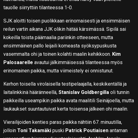
tauolle siirryttiin tilanteessa 1-0.
SJK aloitti toisen puolikkaan erinomaisesti ja ensimmäisen
reilun vartin aikana JJK olikin hätää kärsimässä. Sipilä sai
kokeilla toista päämaalia pariinkin otteeseen, mutta
ensimmäinen pallo leijaili komeasta syöksypuskusta
vasemmalta ohi ja toinen kolahti maalin kehikkoon.
Kim
Palosaarelle
avautui jälkimmäisessä tilanteessa myös
erinomainen paikka, mutta viimeistely ei onnistunut.
Kerhon toisella virolaisella testipelaajalla, keskikentällä ja
laitalinkkinä hääränneellä,
Stanislav Goldbergilla
oli tunnin
paikkeilla useampikin paikka avata maalitili Seinäjoella, mutta
laukaukset suuntautuivat kerta toisensa jälkeen ohi maalin.
Vierailijoiden kenties paras paikka nähtiin 67. minuutilla,
jolloin
Toni Takamäki
puski
Patrick Poutiaisen
antaman