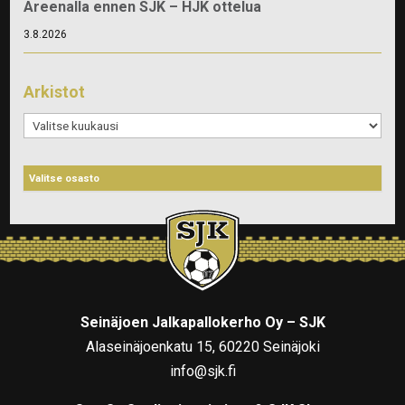
Areenalla ennen SJK – HJK ottelua
3.8.2026
Arkistot
Arkistot
Seinäjoen Jalkapallokerho Oy – SJK
Alaseinäjoenkatu 15, 60220 Seinäjoki
info@sjk.fi