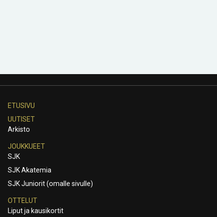
ETUSIVU
UUTISET
Arkisto
JOUKKUEET
SJK
SJK Akatemia
SJK Juniorit (omalle sivulle)
OTTELUT
Liput ja kausikortit