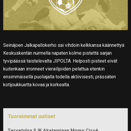
Seinäjoen Jalkapallokerho sai vihdoin kelkkansa käännettyä
Keskuskentän nurmella napaten kolme pistettä sarjan
tyvipäässä taistelevalta JIPOLTA. Helposti pisteet eivät
kuitenkaan irronneet vierailijoiden pelattua etenkin
ensimmäisellä puoliajalla todella aktiivisesti, prässäten
kotijoukkuetta kovaa ja korkealta.
Tuoreimmat uutiset
Tervetuloa SJK Akatemiaan Momo Cissé