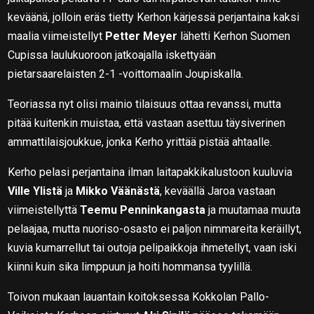
keväänä, jolloin eräs tietty Kerhon kärjessä perjantaina kaksi
maalia viimeistellyt
Petter Meyer
lähetti Kerhon Suomen
Cupissa laulukuoroon jatkoajalla iskettyään
pietarsaarelaisten 2-1 -voittomaalin Joupiskalla.
Teoriassa nyt olisi mainio tilaisuus ottaa revanssi, mutta
pitää kuitenkin muistaa, että vastaan asettuu täysiverinen
ammattilaisjoukkue, jonka Kerho yrittää pistää ahtaalle.
Kerho pelasi perjantaina ilman laitapakkikalustoon kuuluvia
Ville Ylistä
ja
Mikko Väänästä
, keväällä Jaroa vastaan
viimeistellyttä
Teemu Penninkangasta
ja muutamaa muuta
pelaajaa, mutta nuoriso-osasto ei paljon nimmareita keräillyt,
kuvia kumarrellut tai outoja pelipaikkoja ihmetellyt, vaan iski
kiinni kuin sika limppuun ja hoiti hommansa tyylillä.
Toivon mukaan lauantain koitoksessa Kokkolan Pallo-