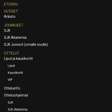
ETUSIVU
UUTISET
Arkisto
JOUKKUEET
SJK
SJK Akatemia
SJK Juniorit (omalle sivulle)
OTTELUT
Liput ja kausikortit
Liput
Kausikortit
VIP
Otteluinfo
Otteluohjelmat
SJK
SJK Akatemia