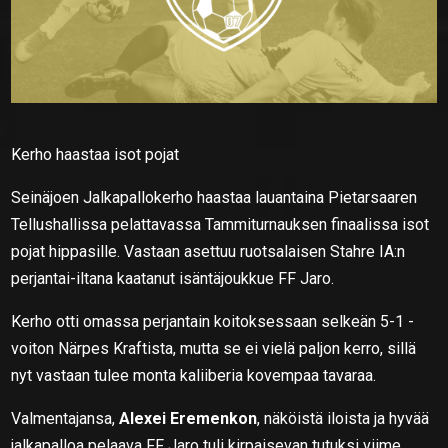
Kerho haastaa isot pojat
Seinäjoen Jalkapallokerho haastaa lauantaina Pietarsaaren
Tellushallissa pelattavassa Tammiturnauksen finaalissa isot
pojat hippasille. Vastaan asettuu ruotsalaisen Stahre IA:n
perjantai-iltana kaatanut isäntäjoukkue FF Jaro.
Kerho otti omassa perjantain koitoksessaan selkeän 5-1 -
voiton Närpes Kraftista, mutta se ei vielä paljon kerro, sillä
nyt vastaan tulee monta kaliiberia kovempaa tavaraa.
Valmentajansa,
Alexei Eremenkon
, näköistä iloista ja hyvää
jalkapalloa pelaava FF Jaro tuli kirpaisevan tutuksi viime