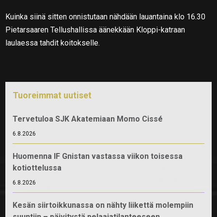
Kuinka siinä sitten onnistutaan nähdään lauantaina klo 16.30
Pietarsaaren Tellushallissa äänekkään Kloppi-katraan
laulaessa tahdit koitokselle.
Tuoreimmat uutiset
Tervetuloa SJK Akatemiaan Momo Cissé
6.8.2026
Huomenna IF Gnistan vastassa viikon toisessa
kotiottelussa
6.8.2026
Kesän siirtoikkunassa on nähty liikettä molempiin
suuntiin – päivitystä pelaajatilanteeseen