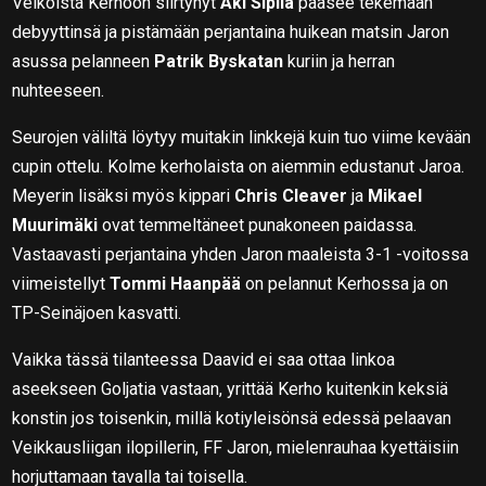
Veikoista Kerhoon siirtynyt
Aki Sipilä
pääsee tekemään
debyyttinsä ja pistämään perjantaina huikean matsin Jaron
asussa pelanneen
Patrik Byskatan
kuriin ja herran
nuhteeseen.
Seurojen väliltä löytyy muitakin linkkejä kuin tuo viime kevään
cupin ottelu. Kolme kerholaista on aiemmin edustanut Jaroa.
Meyerin lisäksi myös kippari
Chris Cleaver
ja
Mikael
Muurimäki
ovat temmeltäneet punakoneen paidassa.
Vastaavasti perjantaina yhden Jaron maaleista 3-1 -voitossa
viimeistellyt
Tommi Haanpää
on pelannut Kerhossa ja on
TP-Seinäjoen kasvatti.
Vaikka tässä tilanteessa Daavid ei saa ottaa linkoa
aseekseen Goljatia vastaan, yrittää Kerho kuitenkin keksiä
konstin jos toisenkin, millä kotiyleisönsä edessä pelaavan
Veikkausliigan ilopillerin, FF Jaron, mielenrauhaa kyettäisiin
horjuttamaan tavalla tai toisella.