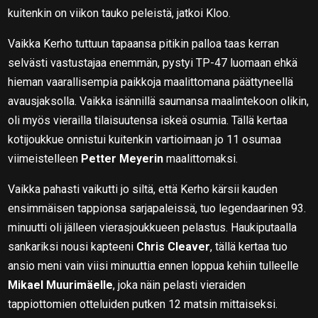
kuitenkin on viikon tauko peleistä, jatkoi Kloo.
Vaikka Kerho tuttuun tapaansa pitikin palloa taas kerran
selvästi vastustajaa enemmän, pystyi TP-47 luomaan ehkä
hieman vaarallisempia paikkoja maalittomana päättyneellä
avausjaksolla. Vaikka isännillä saumansa maalintekoon olikin,
oli myös vierailla tilaisuutensa iskeä osumia. Tällä kertaa
kotijoukkue onnistui kuitenkin vartioimaan jo 11 osumaa
viimeistelleen
Petter Meyerin
maalittomaksi.
Vaikka pahasti vaikutti jo siltä, että Kerho kärsii kauden
ensimmäisen tappionsa sarjapaleissä, tuo legendaarinen 93.
minuutti oli jälleen vierasjoukkueen pelastus. Haukiputaalla
sankariksi nousi kapteeni
Chris Cleaver
, tällä kertaa tuo
ansio meni vain viisi minuuttia ennen loppua kehiin tulleelle
Mikael Muurimäelle
, joka näin pelasti vieraiden
tappiottomien otteluiden putken 12 matsin mittaiseksi.