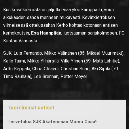
Kun kevätkierrosta on jäljellä enää yksi kamppailu, voisi
alkukauden sanoa menneen mukavasti. Kevätkierroksen
viimeisessä ottelussahan Kerho kohtaa kotonaan entisen
kerhokoutsin,
Esa Haanpään
, luotsaaman sarjakolmosen, FC
Kiiston Vaasasta.
SJK: Luis Fernando, Mikko Väänänen (85. Mikael Muurimäki),
Kalle Taimi, Mikko Ylihärsilä, Ville Ylinen (59. Matti Lähitie),
Arttu Seppälä, Chris Cleaver, Christian Sund, Aki Sipilä (70.
Timo Rauhala), Lee Brennan, Petter Meyer
Tuoreimmat uutiset
Tervetuloa SJK Akatemiaan Momo Cissé