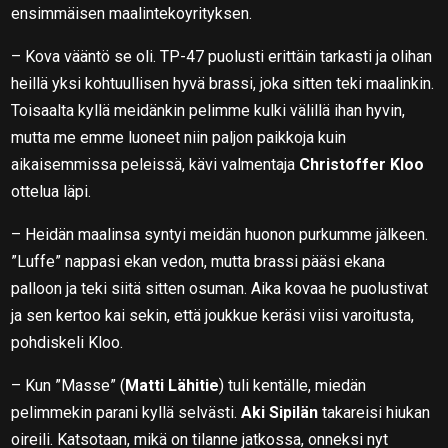
ensimmäisen maalintekoyrityksen.
– Kova vääntö se oli. TP-47 puolusti erittäin tarkasti ja olihan
heillä yksi kohtuullisen hyvä brassi, joka sitten teki maalinkin.
Toisaalta kyllä meidänkin pelimme kulki välillä ihan hyvin,
mutta me emme luoneet niin paljon paikkoja kuin
aikaisemmissa peleissä, kävi valmentaja
Christoffer Kloo
ottelua läpi.
– Heidän maalinsa syntyi meidän huonon purkumme jälkeen.
”Luffe” nappasi ekan vedon, mutta brassi pääsi ekana
palloon ja teki siitä sitten osuman. Aika kovaa he puolustivat
ja sen kertoo kai sekin, että joukkue keräsi viisi varoitusta,
pohdiskeli Kloo.
– Kun ”Masse” (
Matti Lähitie
) tuli kentälle, miedän
pelimmekin parani kyllä selvästi.
Aki Sipilän
takareisi hiukan
oireili. Katsotaan, mikä on tilanne jatkossa, onneksi nyt