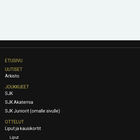
ETUSIVU
UUTISET
Arkisto
JOUKKUEET
SJK
SJK Akatemia
SJK Juniorit (omalle sivulle)
OTTELUT
Liput ja kausikortit
Liput