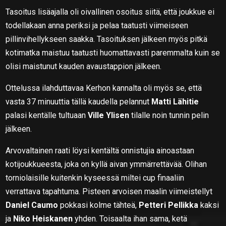
Tasoitus lisäajalla oli oivallinen osoitus siitä, että joukkue ei
todellakaan anna periksi ja pelaa taatusti viimeiseen
pillinvihellykseen saakka. Tasoituksen jälkeen myös pitkä
kotimatka maistuu taatusti huomattavasti paremmalta kuin se
olisi maistunut kauden avaustappion jälkeen.
Ottelussa ilahduttavaa Kerhon kannalta oli myös se, että
vasta 37 minuuttia tällä kaudella pelannut
Matti Lähitie
palasi kentälle tultuaan
Ville Ylisen
tilalle noin tunnin pelin
jälkeen.
Arvovaltainen raati löysi kentältä onnistujia ainoastaan
kotijoukkueesta, joka on kyllä aivan ymmärrettävää. Olihan
torniolaisille kuitenkin kyseessä miltei cup finaaliin
verrattava tapahtuma. Pisteen arvoisen maalin viimeistellyt
Daniel Caumo
pokkasi kolme tähteä,
Petteri Pellikka
kaksi
ja
Niko Heiskanen
yhden. Toisaalta ihan sama, ketä