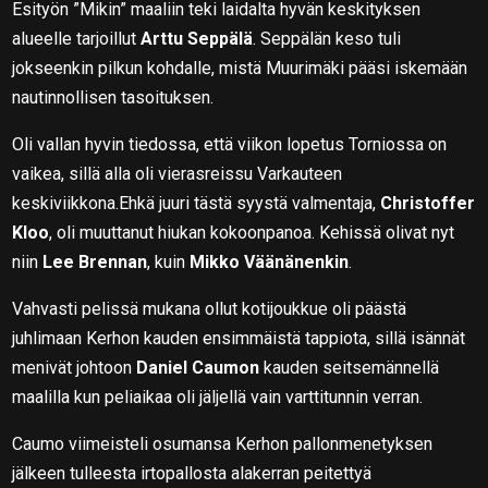
Esityön ”Mikin” maaliin teki laidalta hyvän keskityksen
alueelle tarjoillut
Arttu Seppälä
. Seppälän keso tuli
jokseenkin pilkun kohdalle, mistä Muurimäki pääsi iskemään
nautinnollisen tasoituksen.
Oli vallan hyvin tiedossa, että viikon lopetus Torniossa on
vaikea, sillä alla oli vierasreissu Varkauteen
keskiviikkona.Ehkä juuri tästä syystä valmentaja,
Christoffer
Kloo
, oli muuttanut hiukan kokoonpanoa. Kehissä olivat nyt
niin
Lee Brennan
, kuin
Mikko Väänänenkin
.
Vahvasti pelissä mukana ollut kotijoukkue oli päästä
juhlimaan Kerhon kauden ensimmäistä tappiota, sillä isännät
menivät johtoon
Daniel Caumon
kauden seitsemännellä
maalilla kun peliaikaa oli jäljellä vain varttitunnin verran.
Caumo viimeisteli osumansa Kerhon pallonmenetyksen
jälkeen tulleesta irtopallosta alakerran peitettyä