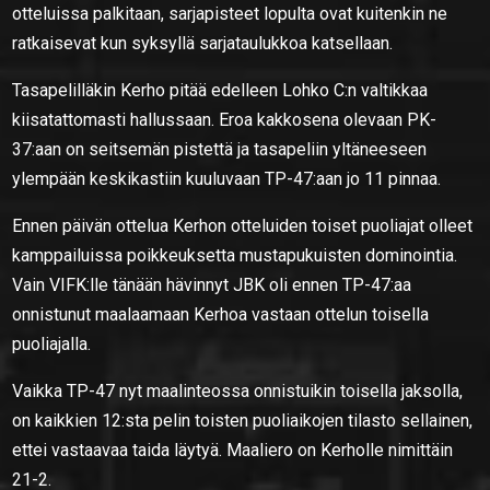
otteluissa palkitaan, sarjapisteet lopulta ovat kuitenkin ne
ratkaisevat kun syksyllä sarjataulukkoa katsellaan.
Tasapelilläkin Kerho pitää edelleen Lohko C:n valtikkaa
kiisatattomasti hallussaan. Eroa kakkosena olevaan PK-
37:aan on seitsemän pistettä ja tasapeliin yltäneeseen
ylempään keskikastiin kuuluvaan TP-47:aan jo 11 pinnaa.
Ennen päivän ottelua Kerhon otteluiden toiset puoliajat olleet
kamppailuissa poikkeuksetta mustapukuisten dominointia.
Vain VIFK:lle tänään hävinnyt JBK oli ennen TP-47:aa
onnistunut maalaamaan Kerhoa vastaan ottelun toisella
puoliajalla.
Vaikka TP-47 nyt maalinteossa onnistuikin toisella jaksolla,
on kaikkien 12:sta pelin toisten puoliaikojen tilasto sellainen,
ettei vastaavaa taida läytyä. Maaliero on Kerholle nimittäin
21-2.