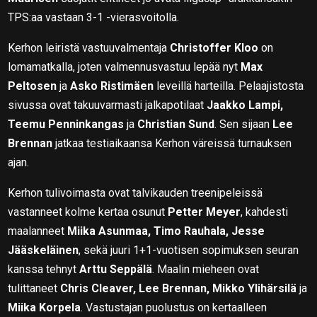
TPS:aa vastaan 3-1 -vierasvoitolla.
Kerhon leiristä vastuuvalmentaja
Christoffer Kloo
on
lomamatkalla, joten valmennusvastuu lepää nyt
Max
Peltosen
ja
Asko Ristimäen
leveillä harteilla. Pelaajistosta
sivussa ovat takuuvarmasti jalkapotilaat
Jaakko Lampi,
Teemu Penninkangas
ja
Christian Sund
. Sen sijaan
Lee
Brennan
jatkaa testiaikaansa Kerhon väreissä turnauksen
ajan.
Kerhon tulivoimasta ovat talvikauden treenipeleissä
vastanneet kolme kertaa osunut
Petter Meyer
, kahdesti
maalanneet
Miika Asunmaa, Timo Rauhala, Jesse
Jääskeläinen
, sekä juuri 1+1-vuotisen sopimuksen seuran
kanssa tehnyt
Arttu Seppälä
. Maalin mieheen ovat
tulittaneet
Chris Cleaver, Lee Brennan, Mikko Ylihärsilä
ja
Miika Korpela
. Vastustajan puolustus on kertaalleen