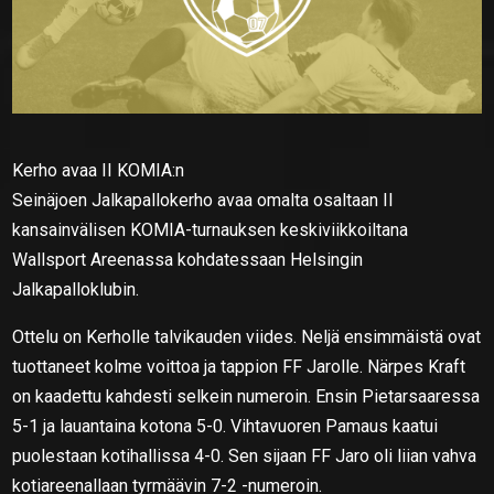
Kerho avaa II KOMIA:n
Seinäjoen Jalkapallokerho avaa omalta osaltaan II
kansainvälisen KOMIA-turnauksen keskiviikkoiltana
Wallsport Areenassa kohdatessaan Helsingin
Jalkapalloklubin.
Ottelu on Kerholle talvikauden viides. Neljä ensimmäistä ovat
tuottaneet kolme voittoa ja tappion FF Jarolle. Närpes Kraft
on kaadettu kahdesti selkein numeroin. Ensin Pietarsaaressa
5-1 ja lauantaina kotona 5-0. Vihtavuoren Pamaus kaatui
puolestaan kotihallissa 4-0. Sen sijaan FF Jaro oli liian vahva
kotiareenallaan tyrmäävin 7-2 -numeroin.