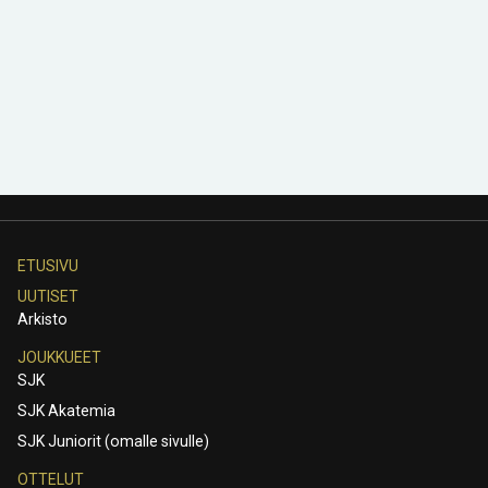
ETUSIVU
UUTISET
Arkisto
JOUKKUEET
SJK
SJK Akatemia
SJK Juniorit (omalle sivulle)
OTTELUT