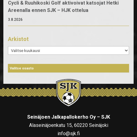
Cycli & Ruuhikoski Golf aktivoivat katsojat Hetki
Areenalla ennen SJK – HJK ottelua
3.8.2026
Arkistot
Arkistot
Seinäjoen Jalkapallokerho Oy – SJK
Alaseinäjoenkatu 15, 60220 Seinäjoki
info@sjk.fi