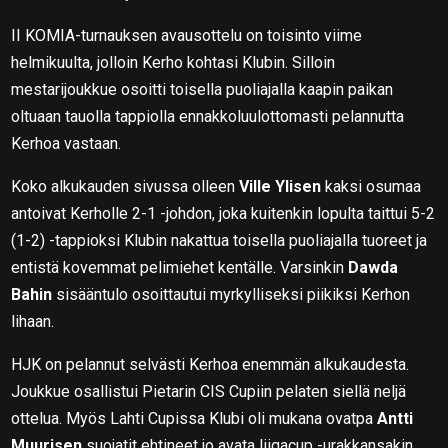
II KOMIA-turnauksen avausottelu on toisinto viime
helmikuulta, jolloin Kerho kohtasi Klubin. Silloin
mestarijoukkue osoitti toisella puoliajalla kaapin paikan
oltuaan tauolla tappiolla ennakkoluulottomasti pelannutta
Kerhoa vastaan.
Koko alkukauden sivussa olleen
Ville Ylisen
kaksi osumaa
antoivat Kerholle 2-1 -johdon, joka kuitenkin lopulta taittui 5-2
(1-2) -tappioksi Klubin nakattua toisella puoliajalla tuoreet ja
entistä kovemmat pelimiehet kentälle. Varsinkin
Dawda
Bahin
sisääntulo osoittautui myrkylliseksi piikiksi Kerhon
lihaan.
HJK on pelannut selvästi Kerhoa enemmän alkukaudesta.
Joukkue osallistui Pietarin CIS Cupiin pelaten siellä neljä
ottelua. Myös Lahti Cupissa Klubi oli mukana ovatpa
Antti
Muurisen
suojatit ehtineet jo avata liigacup -urakkansakin