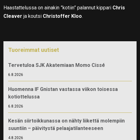
Haastattelussa on ainakin ”kotiin” palannut kippari
Chris
Cleaver
ja koutsi
Christoffer Kloo
.
Tuoreimmat uutiset
Tervetuloa SJK Akatemiaan Momo Cissé
6.8.2026
Huomenna IF Gnistan vastassa viikon toisessa
kotiottelussa
6.8.2026
Kesän siirtoikkunassa on nähty liikettä molempiin
suuntiin – päivitystä pelaajatilanteeseen
4.8.2026