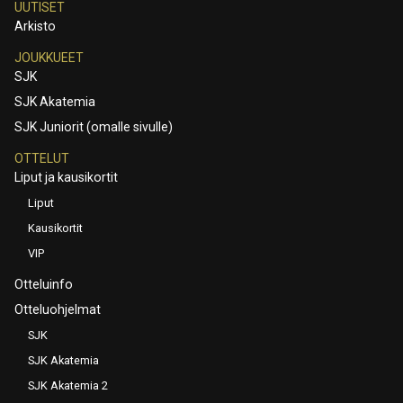
UUTISET
Arkisto
JOUKKUEET
SJK
SJK Akatemia
SJK Juniorit (omalle sivulle)
OTTELUT
Liput ja kausikortit
Liput
Kausikortit
VIP
Otteluinfo
Otteluohjelmat
SJK
SJK Akatemia
SJK Akatemia 2