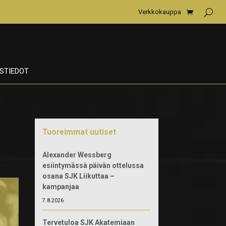
Verkkokauppa
STIEDOT
Tuoreimmat uutiset
Alexander Wessberg
esiintymässä päivän ottelussa
osana SJK Liikuttaa –
kampanjaa
7.8.2026
Tervetuloa SJK Akatemiaan