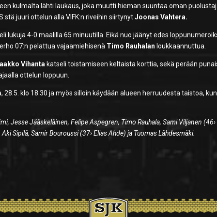
lueen kulmalta lähti laukaus, joka muutti hieman suuntaa oman puolusta
stä juuri ottelun alla VIFK:n riveihin siirtynyt
Joonas Vahtera.
li lukuja 4-0 maalilla 65 minuutilla. Eikä nuo jäänyt edes loppunumeroiks
 Kerho 07:n pelattua vajaamiehisenä
Timo Rauhalan
loukkaannuttua.
aakko Vihanta
katseli toistamiseen keltaista korttia, sekä perään punai
aalla ottelun loppuun.
, 28.5. klo 18.30 ja myös silloin käydään alueen herruudesta taistoa, ku
Taimi, Jesse Jääskeläinen, Felipe Aspegren, Timo Rauhala, Sami Viljanen (46›
, Aki Sipilä, Samir Bouroussi (37› Elias Ahde) ja Tuomas Lähdesmäki.