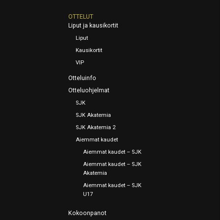
OTTELUT
Liput ja kausikortit
Liput
Kausikortit
VIP
Otteluinfo
Otteluohjelmat
SJK
SJK Akatemia
SJK Akatemia 2
Aiemmat kaudet
Aiemmat kaudet – SJK
Aiemmat kaudet – SJK
Akatemia
Aiemmat kaudet – SJK
U17
Kokoonpanot