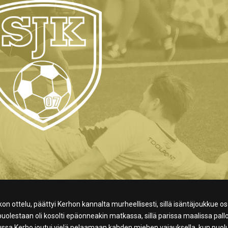
on ottelu, päättyi Kerhon kannalta murheellisesti, sillä isäntäjoukkue oso
puolestaan oli kosolti epäonneakin matkassa, sillä parissa maalissa pall
ssa Kerho joutui vielä pelaamaan kahden miehen vajauksella, kun puol