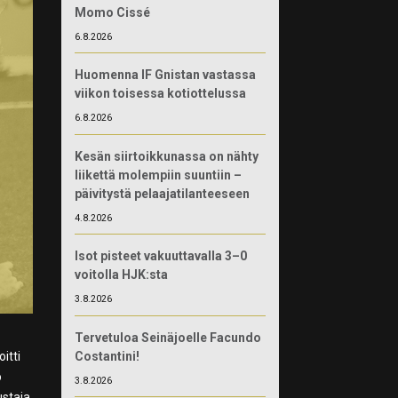
Momo Cissé
6.8.2026
Huomenna IF Gnistan vastassa
viikon toisessa kotiottelussa
6.8.2026
Kesän siirtoikkunassa on nähty
liikettä molempiin suuntiin –
päivitystä pelaajatilanteeseen
4.8.2026
Isot pisteet vakuuttavalla 3–0
voitolla HJK:sta
3.8.2026
Tervetuloa Seinäjoelle Facundo
Costantini!
itti
o
3.8.2026
ustaja