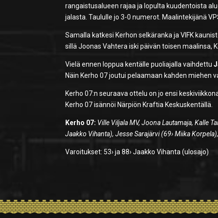
rangaistusalueen rajaa ja lopulta kuudentoista a
jalasta. Taululle jo 3-0 numerot. Maalintekijänä VPS:
Samalla katkesi Kerhon selkäranka ja VIFK kauniste
sillä Joonas Vahtera iski päivän toisen maalinsa,
Vielä ennen loppua kentälle puoliajalla vaihdettu
J
Näin Kerho 07 joutui pelaamaan kahden miehen vaj
Kerho 07:n seuraava ottelu on jo ensi keskiviikkona
Kerho 07 isännöi Närpiön Kraftia Keskuskentällä.
Kerho 07:
Ville Viljala MV, Joona Lautamaja, Kalle 
Jaakko Vihanta), Jesse Sarajärvi (69› Miika Korpela)
Varoitukset: 53› ja 88› Jaakko Vihanta (ulosajo)