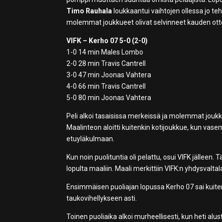
Timo Rauhala
loukkaantui vaihtojen ollessa jo teh
molemmat joukkueet olivat selvinneet kauden ottel
VIFK – Kerho 07 5-0 (2-0)
1-0 14 min Males Lombo
2-0 28 min Travis Cantrell
3-0 47 min Joonas Vahtera
4-0 66 min Travis Cantrell
5-0 80 min Joonas Vahtera
Peli alkoi tasaisissa merkeissä ja molemmat jouk
Maalinteon aloitti kuitenkin kotijoukkue, kun vasemm
etuyläkulmaan.
Kun noin puolituntia oli pelattu, osui VIFK jälleen
lopulta maaliin. Maali merkittiin VIFK:n yhdysvalta
Ensimmäisen puoliajan lopussa Kerho 07 sai kuiten
taukovihellykseen asti.
Toinen puoliaika alkoi murheellisesti, kun heti alu