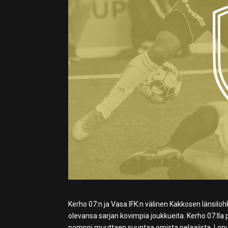
Kerho 07:n ja Vasa IFK:n välinen Kakkosen länsilohk
olevansa sarjan kovimpia joukkueita. Kerho 07:lla 
pomppi muuttaen suuntaa omista pelaajista. Lopu