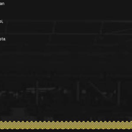
jan
i,
sta.
n