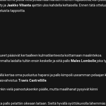
ty ja
Jaakko Vihanta
ajettiin ulos kahdella keltaisella. Ennen tätä ottelu
uista tappioitta.
kueet pääsivät kertaalleen kulmatilanteesta koittamaan maalintekoa.
alta laidalta tultiin ensin keskelle ja siitä pallo
Males Lombolle
joka ty
. Tällä kertaa oma puolustus haparoi ja pallo kimpoili useamman pelaajan 
laisvahvistus
Travis Cantrellille
.
kin vielä painostuksenkin päälle, mutta maalihanat pysyivät kiinni
sta pallo pelattiin oikeaan laitaan. Sieltä hyvällä syöttökuviolla lähemmäs