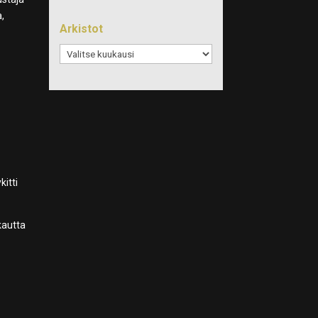
a,
Arkistot
Arkistot
kitti
kautta