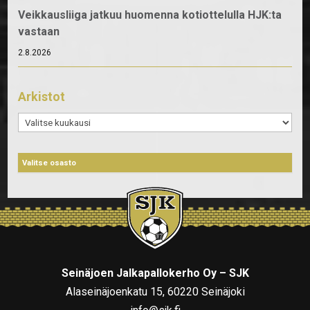
Veikkausliiga jatkuu huomenna kotiottelulla HJK:ta
vastaan
2.8.2026
Arkistot
Arkistot
Seinäjoen Jalkapallokerho Oy – SJK
Alaseinäjoenkatu 15, 60220 Seinäjoki