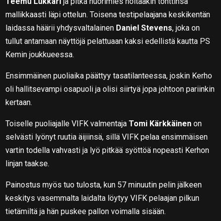
Teemu Lukkari
ja pitkä nuorimies hoitaakin tonttinsa
mallikkaasti läpi ottelun. Toisena testipelaajana keskikentän
laidassa häärii yhdysvaltalainen
Daniel Stevens
, joka on
tullut antamaan näyttöjä pelattuaan kaksi edellistä kautta PS
Kemin joukkueessa.
Ensimmäinen puoliaika päättyy tasatilanteessa, joskin Kerho
oli hallitsevampi osapuoli ja olisi siirtyä jopa johtoon pariinkin
kertaan.
Toiselle puoliajalle VIFK valmentaja
Tomi Kärkkäinen
on
selvästi lyönyt ruutia äijiinsä, sillä VIFK pelaa ensimmäisen
vartin todella vahvasti ja lyö pitkää syöttöä nopeasti Kerhon
linjan taakse.
Painostus myös tuo tulosta, kun 57 minuutin pelin jälkeen
keskitys vasemmalta laidalta löytyy VIFK pelaajan pilkun
tietämiltä ja hän puskee pallon voimalla sisään.