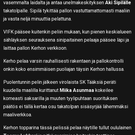
vasemmalta laidalta ja antaa unelmakeskityksen
Aki Sipilälle
takatolpalle. Sipilä tykittää pallon vastuttamattomasti maaliin
ja vasta neljä minuuttia pelattuna.
VIFK pääsee kuitenkin peliin mukaan, kun pienen keskialueen
sähläyksen seurauksena sinipaitainen pelaaja pääsee läpi ja
laittaa pallon Kerhon verkkoon.
Kerho pelaa varsin rauhallisesti rakentaen ja pallokontrolli
onkin koko ensimmäisen puoliajan täysin Kerhon hallussa.
Puolentunnin pelin jälkeen virolaista SK Tääksiä peräti
kuudella maalilla kurittanut
Miika Asunmaa
kokeilee
komeasti saksarilla ja muuten tyylipuhtaan suorituksen
päätös ei tällä kertaa osu takatolpan sisäsyrjää lähemmäksi
maaliverkkoa.
Kerhon topparina tässä pelissä pelaa näytille tullut oululainen