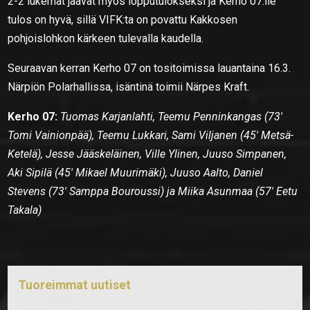
2-2 lukemat jäävät myös lopputulokseksi ja Kerho 07:lle
tulos on hyvä, sillä VIFK:ta on povattu Kakkosen
pohjoislohkon kärkeen tulevalla kaudella.
Seuraavan kerran Kerho 07 on tositoimissa lauantaina 16.3.
Närpiön Polarhallissa, isäntinä toimii Närpes Kraft.
Kerho 07:
Tuomas Karjanlahti, Teemu Penninkangas (73′
Tomi Vainionpää), Teemu Lukkari, Sami Viljanen (45′ Metsä-
Ketelä), Jesse Jääskeläinen, Ville Ylinen, Juuso Simpanen,
Aki Sipilä (45′ Mikael Muurimäki), Juuso Aalto, Daniel
Stevens (73′ Samppa Bouroussi) ja Miika Asunmaa (57′ Eetu
Takala)
Tuoreimmat uutiset