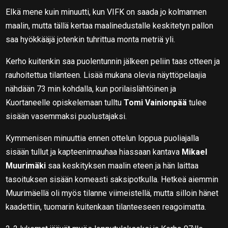
EIkä mene kuin minuutti, kun VIFK on saada jo kolmannen
maalin, mutta tällä kertaa maalinedustalle keskitetyn pallon
saa hyökkääjä jotenkin tuhrittua monta metriä yli.
Kerho kuitenkin saa puolentunnin jälkeen peliin taas otteen ja
rauhoitettua tilanteen. Lisää mukana olevia näyttöpelaajia
nähdään 73 min kohdalla, kun porilaislähtöinen ja
Kuortaneelle opiskelemaan tulltu
Tomi Vainionpää
tulee
sisään vasemmaksi puolustajaksi.
Kymmenisen minuuttia ennen ottelun loppua puoliajalla
sisään tullut ja kapteeninnauhaa hiassaan kantava
Mikael
Muurimäki
saa keskityksen maalin eteen ja hän laittaa
tasoituksen sisään komeasti saksipotkulla. Hetkeä aiemmin
Muurimäellä oli myös tilanne viimeistellä, mutta silloin hänet
kaadettiin, tuomarin kuitenkaan tilanteeseen reagoimatta.