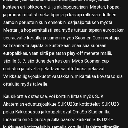
kahteen eri lohkoon, ylä- ja alaloppusarjaan. Mestari, hopea-
ja pronssimitalisti sekä tippuja ja karsija ratkeaa edelleen
samoin perustein kuin ennenkin, sarjasijoituksen myötä.
Mestari ja hopeamitalisti saa myös tuttuun tapaan europaikan
seuraavalle kesälle ja samoin myös Suomen Cupin voittaja.
Kolmannesta sijasta ei kuitenkaan enää saa suoraan
europaikkaa, vaan siitä pelataan play-off menetelmällä,
sijoille 3.-7. sijoittuneiden kesken. Myös Suomen cup
uudistuu ja talvella pelattavissa otteluissa pelaavat
Veikkausliiga-joukkueet vastakkain, mikä takaa kovatasoisia
otteluita myös talvelle.
Kausikorttia ostaessa, voi korttiin liittää myös SJK
Akatemian edustusjoukkue SJK U23:n kotiottelut. SJK U23
pelaa Kakkosessa ja kotipelit ovat OmaSp Stadionilla.
Lisähinta on 20 euroa ja sillä pääsee kaikkiin SJK U23 -
joukkueen kotiotteluihin samalla kortilla. Lisähinta tilitetään