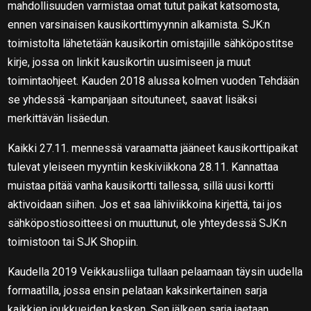
mahdollisuuden varmistaa omat tutut paikat katsomosta,
ennen varsinaisen kausikorttimyynnin alkamista. SJK:n
toimistolta lähetetään kausikortin omistajille sähköpostitse
kirje, jossa on linkit kausikortin uusimiseen ja muut
toimintaohjeet. Kauden 2018 alussa kolmen vuoden Tehdään
se yhdessä -kampanjaan sitoutuneet, saavat lisäksi
merkittävän lisäedun.
Kaikki 27.11. mennessä varaamatta jääneet kausikorttipaikat
tulevat yleiseen myyntiin keskiviikkona 28.11. Kannattaa
muistaa pitää vanha kausikortti tallessa, sillä uusi kortti
aktivoidaan siihen. Jos et saa lähiviikkoina kirjettä, tai jos
sähköpostiosoitteesi on muuttunut, ole yhteydessä SJK:n
toimistoon tai SJK Shopiin.
Kaudella 2019 Veikkausliiga tullaan pelaamaan täysin uudella
formaatilla, jossa ensin pelataan kaksinkertainen sarja
kaikkien joukkueiden kesken. Sen jälkeen sarja jaetaan