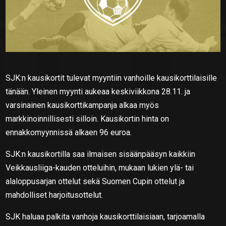
SJK:n kausikortit tulevat myyntiin vanhoille kausikorttilaisille
tänään. Yleinen myynti aukeaa keskiviikkona 28.11. ja
varsinainen kausikorttikampanja alkaa myös
markkinoinnillisesti silloin. Kausikortin hinta on
ennakkomyynnissä alkaen 96 euroa.
SJK:n kausikortilla saa ilmaisen sisäänpääsyn kaikkiin
Veikkausliiga-kauden otteluihin, mukaan lukien ylä- tai
alaloppusarjan ottelut sekä Suomen Cupin ottelut ja
mahdolliset harjoitusottelut.
SJK haluaa palkita vanhoja kausikorttilaisiaan, tarjoamalla