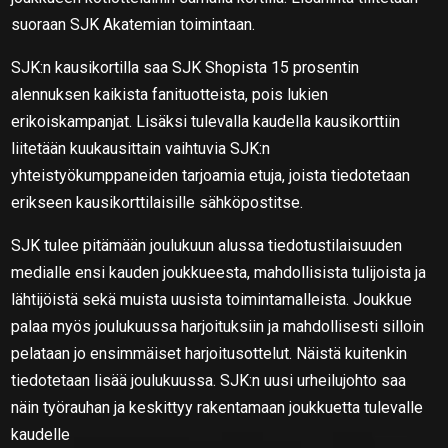
suoraan SJK Akatemian toimintaan.
SJK:n kausikortilla saa SJK Shopista 15 prosentin
alennuksen kaikista fanituotteista, pois lukien
erikoiskampanjat. Lisäksi tulevalla kaudella kausikorttiin
liitetään kuukausittain vaihtuvia SJK:n
yhteistyökumppaneiden tarjoamia etuja, joista tiedotetaan
erikseen kausikorttilaisille sähköpostitse.
SJK tulee pitämään joulukuun alussa tiedotustilaisuuden
medialle ensi kauden joukkueesta, mahdollisista tulijoista ja
lähtijöistä sekä muista uusista toimintamalleista. Joukkue
palaa myös joulukuussa harjoituksiin ja mahdollisesti silloin
pelataan jo ensimmäiset harjoitusottelut. Näistä kuitenkin
tiedotetaan lisää joulukuussa. SJK:n uusi urheilujohto saa
näin työrauhan ja keskittyy rakentamaan joukkuetta tulevalle
kaudelle