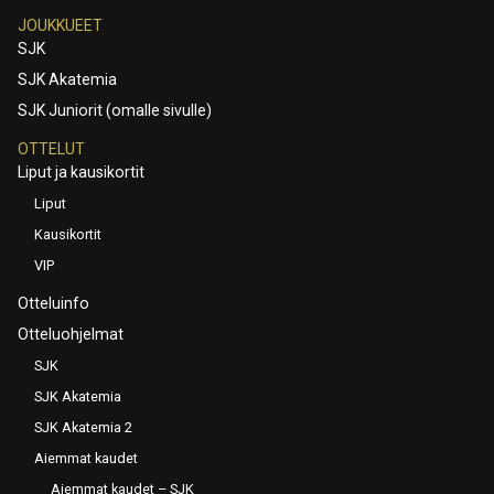
JOUKKUEET
SJK
SJK Akatemia
SJK Juniorit (omalle sivulle)
OTTELUT
Liput ja kausikortit
Liput
Kausikortit
VIP
Otteluinfo
Otteluohjelmat
SJK
SJK Akatemia
SJK Akatemia 2
Aiemmat kaudet
Aiemmat kaudet – SJK