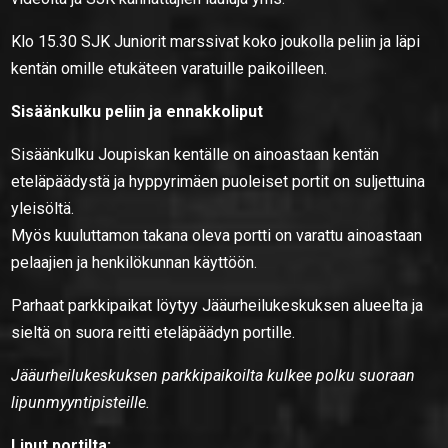
Klo 15.30 SJK Juniorit marssivat koko joukolla peliin ja läpi
kentän omille etukäteen varatuille paikoilleen.
Sisäänkulku peliin ja ennakkoliput
Sisäänkulku Joupiskan kentälle on ainoastaan kentän
eteläpäädystä ja hyppyrimäen puoleiset portit on suljettuina
yleisöltä.
Myös kuuluttamon takana oleva portti on varattu ainoastaan
pelaajien ja henkilökunnan käyttöön.
Parhaat parkkipaikat löytyy Jääurheilukeskuksen alueelta ja
sieltä on suora reitti eteläpäädyn portille.
Jääurheilukeskuksen parkkipaikoilta kulkee polku suoraan
lipunmyyntipisteille.
Liput portilta: