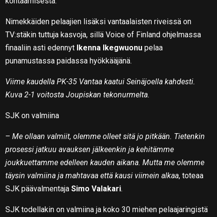
kohtaamisesta.
Nimekkäiden pelaajien lisäksi vantaalaisten riveissä on
TV:stäkin tuttuja kasvoja, sillä Voice of Finland ohjelmassa
finaaliin asti edennyt
Ikenna Ikegwuonu
pelaa
punamustassa paidassa hyökkääjänä.
Viime kaudella PK-35 Vantaa kaatui Seinäjoella kahdesti.
Kuva 2-1 voitosta Joupiskan tekonurmelta.
SJK on valmiina
–
Me ollaan valmiit, olemme olleet sitä jo pitkään. Tietenkin
prosessi jatkuu avauksen jälkeenkin ja kehitämme
joukkuettamme edelleen kauden aikana. Mutta me olemme
täysin valmiina ja mahtavaa että kausi viimein alkaa
, toteaa
SJK päävalmentaja
Simo Valakari
.
SJK todellakin on valmiina ja koko 30 miehen pelaajaringistä