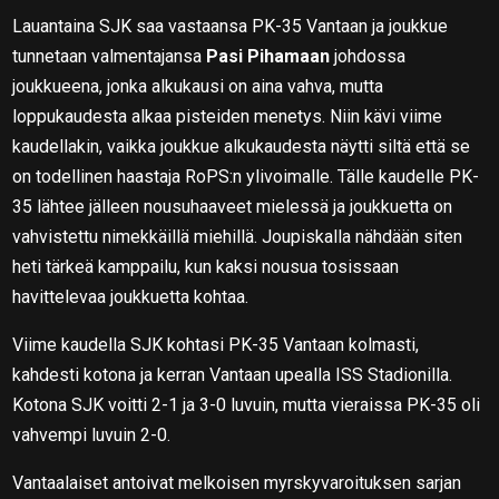
Lauantaina SJK saa vastaansa PK-35 Vantaan ja joukkue
tunnetaan valmentajansa
Pasi Pihamaan
johdossa
joukkueena, jonka alkukausi on aina vahva, mutta
loppukaudesta alkaa pisteiden menetys. Niin kävi viime
kaudellakin, vaikka joukkue alkukaudesta näytti siltä että se
on todellinen haastaja RoPS:n ylivoimalle. Tälle kaudelle PK-
35 lähtee jälleen nousuhaaveet mielessä ja joukkuetta on
vahvistettu nimekkäillä miehillä. Joupiskalla nähdään siten
heti tärkeä kamppailu, kun kaksi nousua tosissaan
havittelevaa joukkuetta kohtaa.
Viime kaudella SJK kohtasi PK-35 Vantaan kolmasti,
kahdesti kotona ja kerran Vantaan upealla ISS Stadionilla.
Kotona SJK voitti 2-1 ja 3-0 luvuin, mutta vieraissa PK-35 oli
vahvempi luvuin 2-0.
Vantaalaiset antoivat melkoisen myrskyvaroituksen sarjan