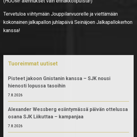
(HUOM! alennukset vain ennakkolipuista!)
Tervetuloa viihtymään Jouppilanvuorelle ja viettämään
kokonainen jalkapallon juhlapäivä Seinäjoen Jalkapallokerhon
kanssa!
Tuoreimmat uutiset
Pisteet jakoon Gnistanin kanssa – SJK nousi
hienosti lopussa tasoihin
7.8.2026
Alexander Wessberg esiintymässä päivän ottelussa
osana SJK Liikuttaa – kampanjaa
7.8.2026