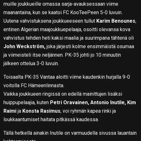
muille joukkueille omassa sarja-avauksessaan viime
maanantaina, kun se kaatoi FC KooTeePeen 5-0 luvuin.
Uutena vahvistuksena joukkueeseen tullut
Karim Benounes
,
entinen Algerian maajoukkuepelaaja, osoitti olevansa kova
vahvistus tehden heti kaksi maalia ja suurimpana tähtenä oli
John Weckström,
joka järjesti kolme ensimmäistä osumaa
ja viimeisteli itse neljännen. PK-35 johti jo 10 minuutin
jälkeen ottelua 3-0 luvuin.
Toisaalta PK-35 Vantaa aloitti viime kaudenkin hurjalla 9-0
voitolla FC Hämeenlinnasta.
Vaikka joukkueen ringissä on edellä mainittujen lisäksi
huippupelaajia, kuten
Petri Oravainen, Antonio Inutile, Kim
Raimi
ja
Konsta Rasimus
, voi ryhmän kapea rinki ja
loukkaantumiset haitata pitkässä kaudessa.
Tällä hetkellä ainakin Inutile on varmuudella sivussa lauantain