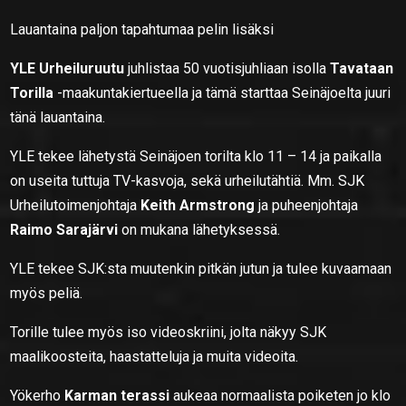
Lauantaina paljon tapahtumaa pelin lisäksi
YLE Urheiluruutu
juhlistaa 50 vuotisjuhliaan isolla
Tavataan
Torilla
-maakuntakiertueella ja tämä starttaa Seinäjoelta juuri
tänä lauantaina.
YLE tekee lähetystä Seinäjoen torilta klo 11 – 14 ja paikalla
on useita tuttuja TV-kasvoja, sekä urheilutähtiä. Mm. SJK
Urheilutoimenjohtaja
Keith Armstrong
ja puheenjohtaja
Raimo Sarajärvi
on mukana lähetyksessä.
YLE tekee SJK:sta muutenkin pitkän jutun ja tulee kuvaamaan
myös peliä.
Torille tulee myös iso videoskriini, jolta näkyy SJK
maalikoosteita, haastatteluja ja muita videoita.
Yökerho
Karman terassi
aukeaa normaalista poiketen jo klo