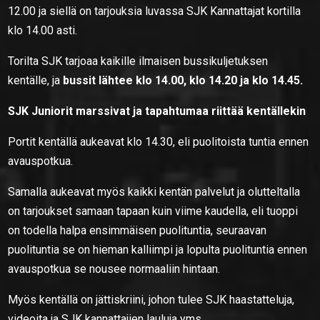
12.00 ja siellä on tarjouksia luvassa SJK Kannattajat kortilla
klo 14.00 asti.
Torilta SJK tarjoaa kaikille ilmaisen bussikuljetuksen
kentälle, ja
bussit lähtee klo 14.00, klo 14.20 ja klo 14.45.
SJK Juniorit marssivat ja tapahtumaa riittää kentällekin
Portit kentällä aukeavat klo 14.30, eli puolitoista tuntia ennen
avauspotkua.
Samalla aukeavat myös kaikki kentän palvelut ja olutteltalla
on tarjoukset samaan tapaan kuin viime kaudella, eli tuoppi
on todella halpa ensimmäisen puolituntia, seuraavan
puolituntia se on hieman kalliimpi ja lopulta puolituntia ennen
avauspotkua se nousee normaaliin hintaan.
Myös kentällä on jättiskriini, johon tulee SJK haastatteluja,
videoita ja SJK kannattajien lauluja yms.