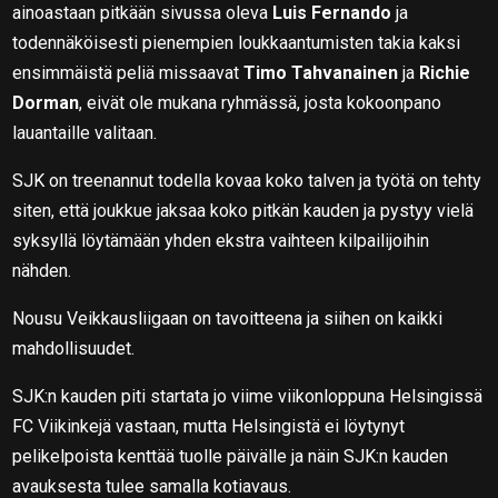
ainoastaan pitkään sivussa oleva
Luis Fernando
ja
todennäköisesti pienempien loukkaantumisten takia kaksi
ensimmäistä peliä missaavat
Timo Tahvanainen
ja
Richie
Dorman
, eivät ole mukana ryhmässä, josta kokoonpano
lauantaille valitaan.
SJK on treenannut todella kovaa koko talven ja työtä on tehty
siten, että joukkue jaksaa koko pitkän kauden ja pystyy vielä
syksyllä löytämään yhden ekstra vaihteen kilpailijoihin
nähden.
Nousu Veikkausliigaan on tavoitteena ja siihen on kaikki
mahdollisuudet.
SJK:n kauden piti startata jo viime viikonloppuna Helsingissä
FC Viikinkejä vastaan, mutta Helsingistä ei löytynyt
pelikelpoista kenttää tuolle päivälle ja näin SJK:n kauden
avauksesta tulee samalla kotiavaus.