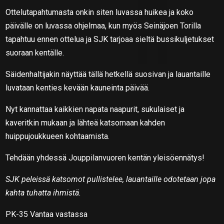
Ottelutapahtumasta onkin siten luvassa huikea ja koko
päivälle on luvassa ohjelmaa, kun myös Seinäjoen Torilla
tapahtuu ennen ottelua ja SJK tarjoaa sieltä bussikuljetukset
suoraan kentälle.
Säidenhaltijakin näyttää tällä hetkellä suosivan ja lauantaille
luvataan kenties kevään kauneinta päivää.
Nyt kannattaa kaikkien napata naapurit, sukulaiset ja
kaveritkin mukaan ja lähteä katsomaan kahden
huippujoukkueen kohtaamista.
Tehdään yhdessä Jouppilanvuoren kentän yleisöennätys!
SJK peleissä katsomot pullistelee, lauantaille odotetaan jopa
kahta tuhatta ihmistä.
PK-35 Vantaa vastassa