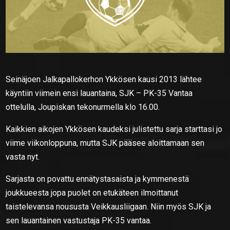
Seinäjoen Jalkapallokerhon Ykkösen kausi 2013 lähtee
käyntiin viimein ensi lauantaina, SJK – PK-35 Vantaa
ottelulla, Joupiskan tekonurmella klo 16.00.
Kaikkien aikojen Ykkösen kaudeksi julistettu sarja starttasi jo
viime viikonloppuna, mutta SJK pääsee aloittamaan sen
vasta nyt.
Sarjasta on povattu ennätystasaista ja kymmenestä
joukkueesta jopa puolet on etukäteen ilmoittanut
taistelevansa noususta Veikkausliigaan. Niin myös SJK ja
sen lauantainen vastustaja PK-35 vantaa.