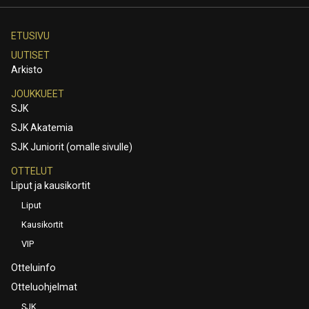
ETUSIVU
UUTISET
Arkisto
JOUKKUEET
SJK
SJK Akatemia
SJK Juniorit (omalle sivulle)
OTTELUT
Liput ja kausikortit
Liput
Kausikortit
VIP
Otteluinfo
Otteluohjelmat
SJK