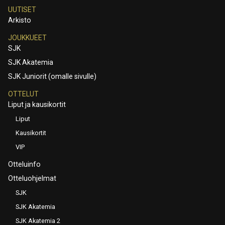
UUTISET
Arkisto
JOUKKUEET
SJK
SJK Akatemia
SJK Juniorit (omalle sivulle)
OTTELUT
Liput ja kausikortit
Liput
Kausikortit
VIP
Otteluinfo
Otteluohjelmat
SJK
SJK Akatemia
SJK Akatemia 2