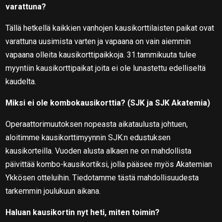
varattuna?
Tällä hetkellä kaikkien vanhojen kausikorttilaisten paikat ovat
varattuna uusimista varten ja vapaana on vain aiemmin
vapaana olleita kausikorttipaikkoja. 31.tammikuuta tulee
myyntiin kausikorttipaikat joita ei ole lunastettu edelliseltä
kaudelta.
Miksi ei ole kombokausikorttia? (SJK ja SJK Akatemia)
Operaattorimuutoksen nopeasta aikataulusta johtuen,
aloitimme kausikorttimyynnin SJK:n edustuksen
kausikorteilla. Vuoden alusta alkaen ne on mahdollista
päivittää kombo-kausikortiksi, jolla pääsee myös Akatemian
Ykkösen otteluihin. Tiedotamme tästä mahdollisuudesta
tarkemmin joulukuun aikana.
Haluan kausikortin nyt heti, miten toimin?