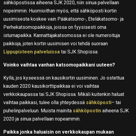
sähköpostissa aiheena SJK 2020, niin sinua palvellaan
nopeimmin. Huomioithan myös, että sähköposti kortin
uusimisesta koskee vain Pääkatsomo-, Eteläkatsomo- ja
Perhekatsomopaikkoja, joissa on fyysisesti oma
istumapaikka. Kannattajakatsomossa ei ole numeroituja
paikkoja, joten kortin uusimisen voi tehdä suoraan
Lippupisteen palveluissa
tai SJK Shopissa.
Voinko vaihtaa vanhan katsomopaikkani uuteen?
Kyllä, jos kyseessä on kausikortin uusiminen. Jo ostettua
kauden 2020 kausikorttipaikkaa ei voi vaihtaa
verkkokaupassa tai SJK Shopissa. Mikäli kuitenkin haluat
vaihtaa paikkasi, tulee olla yhteydessä
sähköposti
– tai
puhelinpalveluun. Muista mainita
sähköpostin
aiheena SJK
2020 ja sinua palvellaan nopeammin.
Paikka jonka haluaisin on verkkokaupan mukaan