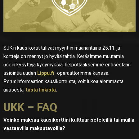
SJK:n kausikortit tulivat myyntiin maanantaina 25.11. ja
kortteja on mennyt jo hyvää tahtia. Keräsimme muutamia
usein kysyttyjä kysymyksiä, helpottaaksemme entisestään
asiointia uuden
Lippu.fi
-operaattorimme kanssa.
Perusinformaation kausikorteista, voit lukea aiemmasta
uutisesta,
tästä linkistä.
UKK – FAQ
Voinko maksaa kausikorttini kulttuuriseteleillä tai muilla
vastaavilla maksutavoilla?