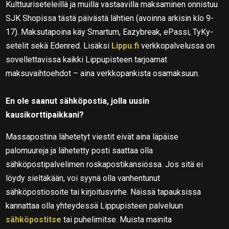
Kulttuuriseteleillä ja muilla vastaavilla maksaminen onnistuu
SJK Shopissa tästä päivästä lähtien (avoinna arkisin klo 9-
17). Maksutapoina käy Smartum, Eazybreak, ePassi, TyKy-
setelit sekä Edenred. Lisäksi
Lippu.fi
verkkopalvelussa on
sovellettavissa kaikki Lippupisteen tarjoamat
maksuvaihtoehdot – aina verkkopankista osamaksuun.
En ole saanut sähköpostia, jolla uusin
kausikorttipaikkani?
Massapostina lähetetyt viestit eivät aina läpäise
palomuureja ja lähetetty posti saattaa olla
sähköpostipalvelimen roskapostikansiossa. Jos sitä ei
löydy sieltäkään, voi syynä olla vanhentunut
sähköpostiosoite tai kirjoitusvirhe. Näissä tapauksissa
kannattaa olla yhteydessä Lippupisteen palveluun
sähköpostitse
tai puhelimitse. Muista mainita