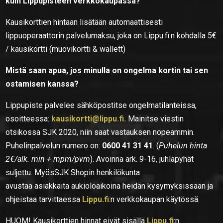
kuin Lippupisteen verkkokaupassa?
Kausikorttien hintaan lisätään automaattisesti
lippuoperaattorin palvelumaksu, joka on Lippu.fi:n kohdalla 5€
/ kausikortti (muovikortti & wallett)
Mistä saan apua, jos minulla on ongelma kortin tai sen
ostamisen kanssa?
Lippupiste palvelee sähköpostitse ongelmatilanteissa,
osoitteessa:
kausikortti@lippu.fi.
Mainitse viestin
otsikossa SJK 2020, niin saat vastauksen nopeammin.
Puhelinpalvelun numero on:
0600 41 31 41
. (
Puhelun hinta
2€/alk. min + mpm/pvm
). Avoinna ark. 9-16, juhlapyhät
suljettu. MyösSJK Shopin henkilökunta
avustaa asiakkaita aukioloaikoina heidän kysymyksissään ja
ohjeistaa tarvittaessa
Lippu.fi
:n verkkokaupan käytössä.
HUOM! Kausikorttien hinnat eivät sisällä
Lippu.fi
:n