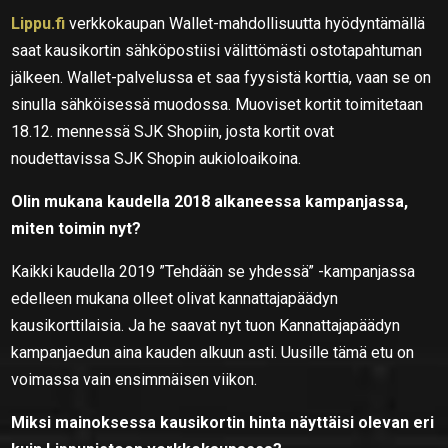
Lippu.fi
verkkokaupan Wallet-mahdollisuutta hyödyntämällä
saat kausikortin sähköpostiisi välittömästi ostotapahtuman
jälkeen. Wallet-palvelussa et saa fyysistä korttia, vaan se on
sinulla sähköisessä muodossa. Muoviset kortit toimitetaan
18.12. mennessä SJK Shopiin, josta kortit ovat
noudettavissa SJK Shopin aukioloaikoina.
Olin mukana kaudella 2018 alkaneessa kampanjassa,
miten toimin nyt?
Kaikki kaudella 2019 ”Tehdään se yhdessä” -kampanjassa
edelleen mukana olleet olivat kannattajapäädyn
kausikorttilaisia. Ja he saavat nyt tuon Kannattajapäädyn
kampanjaedun aina kauden alkuun asti. Uusille tämä etu on
voimassa vain ensimmäisen viikon.
Miksi mainoksessa kausikortin hinta näyttäisi olevan eri