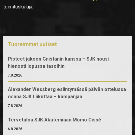
toimituskuluja.
Tuoreimmat uutiset
Pisteet jakoon Gnistanin kanssa – SJK nousi
hienosti lopussa tasoihin
7.8.2026
Alexander Wessberg esiintymässä päivän ottelussa
osana SJK Liikuttaa – kampanjaa
7.8.2026
Tervetuloa SJK Akatemiaan Momo Cissé
6.8.2026