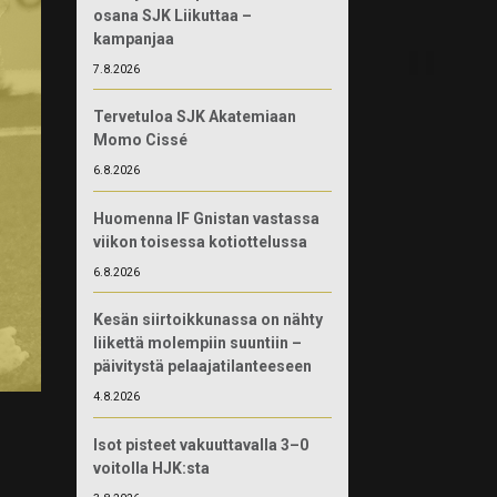
osana SJK Liikuttaa –
kampanjaa
7.8.2026
Tervetuloa SJK Akatemiaan
Momo Cissé
6.8.2026
Huomenna IF Gnistan vastassa
viikon toisessa kotiottelussa
6.8.2026
Kesän siirtoikkunassa on nähty
liikettä molempiin suuntiin –
päivitystä pelaajatilanteeseen
4.8.2026
Isot pisteet vakuuttavalla 3–0
voitolla HJK:sta