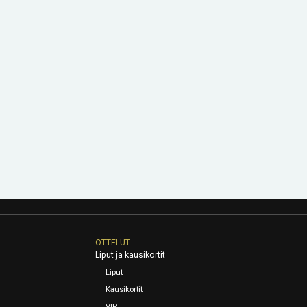
OTTELUT
Liput ja kausikortit
Liput
Kausikortit
VIP