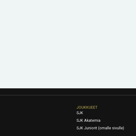
JOUKKUEET
SJK
SJK Akatemia
SJK Juniorit (omalle sivulle)