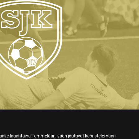
ä pääse lauantaina Tammelaan, vaan joutuvat käpristelemään