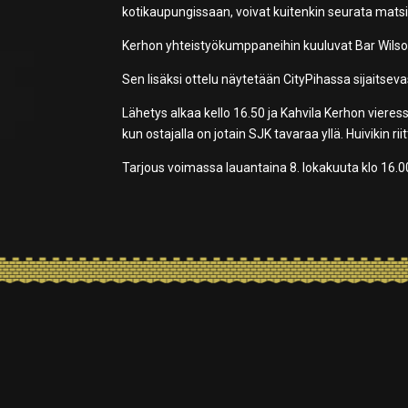
kotikaupungissaan, voivat kuitenkin seurata matsi
Kerhon yhteistyökumppaneihin kuuluvat Bar Wilson 
Sen lisäksi ottelu näytetään CityPihassa sijaitsev
Lähetys alkaa kello 16.50 ja Kahvila Kerhon vieress
kun ostajalla on jotain SJK tavaraa yllä. Huivikin ri
Tarjous voimassa lauantaina 8. lokakuuta klo 16.0