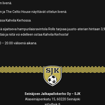
n livenä.
ja The Celtic House näyttävät ottelun livenä.
assa Kahvila Kerhossa.
ä sijaitseva hampurilaisravintola Rolls tarjoaa juusto-aterian hintaan 3,9
ittää ja niitä voi edelleen ostaa Kahvila Kerhosta!
0 – 20.00 välisenä aikana.
Seinäjoen Jalkapallokerho Oy – SJK
Alaseinäjoenkatu 15, 60220 Seinäjoki
info@sjk.fi