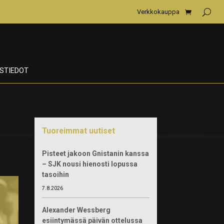
Verkkokauppa
STIEDOT
Tuoreimmat uutiset
Pisteet jakoon Gnistanin kanssa
– SJK nousi hienosti lopussa
tasoihin
7.8.2026
Alexander Wessberg
esiintymässä päivän ottelussa