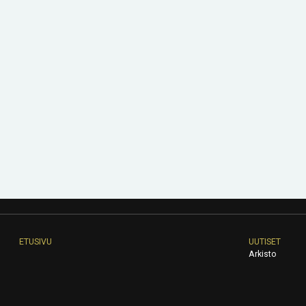
ETUSIVU
UUTISET
Arkisto