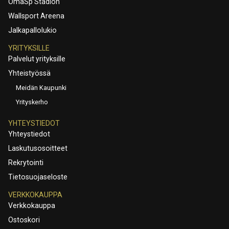
OmaSp Stadion
Wallsport Areena
Jalkapallolukio
YRITYKSILLE
Palvelut yrityksille
Yhteistyössä
Meidän Kaupunki
Yrityskerho
YHTEYSTIEDOT
Yhteystiedot
Laskutusosoitteet
Rekrytointi
Tietosuojaseloste
VERKKOKAUPPA
Verkkokauppa
Ostoskori