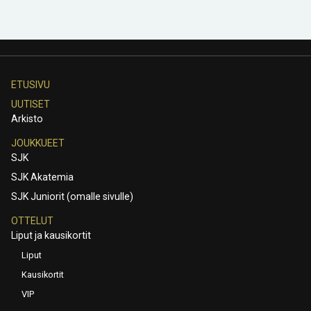
ETUSIVU
UUTISET
Arkisto
JOUKKUEET
SJK
SJK Akatemia
SJK Juniorit (omalle sivulle)
OTTELUT
Liput ja kausikortit
Liput
Kausikortit
VIP