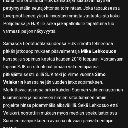
mutta itse ottelussa HJK kannattajat saattavat näyttää
pettymystään seurajohtonsa toimintaan. Joka tapauksessa
Liverpool lienee yksi kiinnostavimmista vastustajista koko
Pohjolassa ja HJK:lle sekä jalkapalloilulle tapahtuma tuo
varmasti paljon näkyvyyttä.
Samassa tiedotustilaisuudessa HJK ilmoitti tehneensä
pitkän jatkosopimuksen päävalmentaja
Mika Lehkosuon
kanssa ja sopimus kestää kauden 2018 loppuun. Vastaavaan
tapaan SJK on sitoutunut omaan valmentajaansa
pitkäjänteisesti, sillä SJK teki jo viime vuonna
Simo
Valakarin
kanssa neljän vuoden jatkosopimuksen.
Merkittävää asiassa onkin kahden Suomen valmennuspiirien
kuumimpien ja nousevien nimien sitoutuminen omiin
projekteihinsa pidemmällä aikavälillä. Sekä Lehkosuo että
Valakari, nostettiin mukaan myös median spekulaatioissa
Suomen maajoukkueen avoinna olevaan päävalmentajan