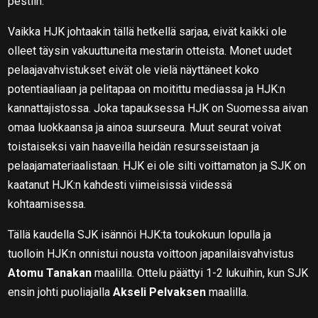
pestiin.
Vaikka HJK johtaakin tällä hetkellä sarjaa, eivät kaikki ole
olleet täysin vakuuttuneita mestarin otteista. Monet uudet
pelaajavahvistukset eivät ole vielä näyttäneet koko
potentiaaliaan ja pelitapaa on moitittu mediassa ja HJK:n
kannattajistossa. Joka tapauksessa HJK on Suomessa aivan
omaa luokkaansa ja ainoa suurseura. Muut seurat voivat
toistaiseksi vain haaveilla heidän resursseistaan ja
pelaajamateriaalistaan. HJK ei ole silti voittamaton ja SJK on
kaatanut HJK:n kahdesti viimeisissä viidessä
kohtaamisessa.
Tällä kaudella SJK isännöi HJK:ta toukokuun lopulla ja
tuolloin HJK:n onnistui nousta voittoon japanilaisvahvistus
Atomu Tanakan
maalilla. Ottelu päättyi 1-2 lukuihin, kun SJK
ensin johti puoliajalla
Akseli Pelvaksen
maalilla.