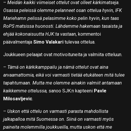
–
Meidän kaikki viimeiset ottelut ovat olleet kärkimatseja.
Osassa peleissä olemme pelanneet osan ottelua hyvin, IFK
Mariehamn pelissä pelasimme koko pelin hyvin, kun taas
RoPS matsissa huonosti. Lähdemme hakemaan tasaista ja
ehjää kokonaisuutta HJK:ta vastaan,
kommentoi
päävalmentaja
Simo Valakari
tulevaa ottelua.
Joukkueen pelaajat ovat motivoituneita ja valmiita otteluun.
–
Tämä on kärkikamppailu ja nämä ottelut ovat aina
arvaamattomia, eikä voi varmasti tietää etukäteen mitä tulee
tapahtumaan. Mutta me olemme ainakin valmiit antamaan
kaikkemme ottelussa,
sanoo SJK:n kapteeni
Pavle
Milosavljevic
.
–
Uskon että ottelu on varmasti parasta mahdollista
jalkapalloa mitä Suomessa on. Siinä on varmasti myös
paineita molemmilla joukkueilla, mutta uskon että me