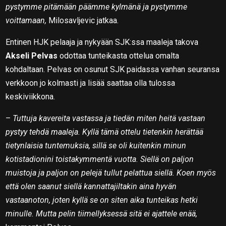
pystymme pitämään päämme kylmänä ja pystymme
voittamaan,
Milosavljevic jatkaa.
Entinen HJK pelaaja ja nykyään SJK:ssa maaleja takova
Akseli Pelvas
odottaa tunteikasta ottelua omalta
kohdaltaan. Pelvas on osunut SJK paidassa vanhan seuransa
verkkoon jo kolmasti ja lisää saattaa olla tulossa
keskiviikkona.
–
Tuttuja kavereita vastassa ja tiedän miten heitä vastaan
pystyy tehdä maaleja. Kyllä tämä ottelu tietenkin herättää
tietynlaisia tuntemuksia, sillä se oli kuitenkin minun
kotistadionini toistakymmentä vuotta. Siellä on paljon
muistoja ja paljon on pelejä tullut pelattua siellä. Koen myös
että olen saanut siellä kannattajiltakin aina hyvän
vastaanoton, joten kyllä se on siten aika tunteikas hetki
minulle. Mutta pelin tiimellyksessä sitä ei ajattele enää,