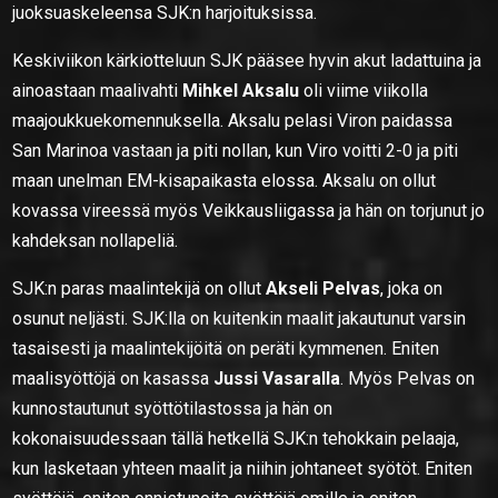
juoksuaskeleensa SJK:n harjoituksissa.
Keskiviikon kärkiotteluun SJK pääsee hyvin akut ladattuina ja
ainoastaan maalivahti
Mihkel Aksalu
oli viime viikolla
maajoukkuekomennuksella. Aksalu pelasi Viron paidassa
San Marinoa vastaan ja piti nollan, kun Viro voitti 2-0 ja piti
maan unelman EM-kisapaikasta elossa. Aksalu on ollut
kovassa vireessä myös Veikkausliigassa ja hän on torjunut jo
kahdeksan nollapeliä.
SJK:n paras maalintekijä on ollut
Akseli Pelvas
, joka on
osunut neljästi. SJK:lla on kuitenkin maalit jakautunut varsin
tasaisesti ja maalintekijöitä on peräti kymmenen. Eniten
maalisyöttöjä on kasassa
Jussi Vasaralla
. Myös Pelvas on
kunnostautunut syöttötilastossa ja hän on
kokonaisuudessaan tällä hetkellä SJK:n tehokkain pelaaja,
kun lasketaan yhteen maalit ja niihin johtaneet syötöt. Eniten