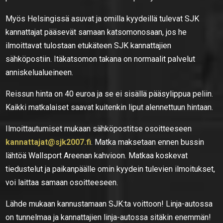
Myös Helsingissä asuvat ja omilla kyydeillä tulevat SJK
kannattajat pääsevät samaan katsomonosaan, jos he
ilmoittavat tulostaan etukäteen SJK kannattajien
sähköpostiin. Itäkatsomon takana on normaalit palvelut
anniskelualueineen.
Reissun hinta on 40 euroa ja se ei sisällä pääsylippua peliin.
Kaikki matkalaiset saavat kuitenkin liput alennettuun hintaan.
Ilmoittautumiset mukaan sähköpostitse osoitteeseen
kannattajat@sjk2007.fi
. Matka maksetaan ennen bussin
lähtöä Wallsport Areenan kahvioon. Matkaa koskevat
tiedustelut ja paikanpäälle omin kyydein tulevien ilmoitukset,
voi laittaa samaan osoitteeseen.
Lähde mukaan kannustamaan SJK:ta voittoon! Linja-autossa
on tunnelmaa ja kannattajien linja-autossa sitäkin enemmän!