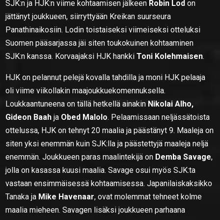
SJK:n ja HJK:n viime kohtaamisen jälkeen
Robin Lod
on
jättänyt joukkueen, siirryttyään Kreikan suurseura
Panathinaikosiin. Lodin toistaiseksi viimeiseksi otteluksi
Suomen pääsarjassa jäi siten toukokuinen kohtaaminen
SJK:n kanssa. Korvaajaksi HJK hankki
Toni Kolehmaisen
.
HJK on pelannut pelejä kovalla tahdilla ja moni HJK pelaaja
oli viime viikollakin maajoukkuekomennuksella.
Loukkaantuneena on tällä hetkellä ainakin
Nikolai Alho,
Gideon Baah
ja
Obed Malolo
. Pelaamissaan neljässätoista
ottelussa, HJK on tehnyt 20 maalia ja päästänyt 9. Maaleja on
siten yksi enemmän kuin SJK:lla ja päästettyjä maaleja neljä
enemmän. Joukkueen paras maalintekijä on
Demba Savage
,
jolla on kasassa kuusi maalia. Savage osui myös SJK:ta
vastaan ensimmäisessä kohtaamisessa. Japanilaiskaksikko
Tanaka ja
Mike Havenaar
, ovat molemmat tehneet kolme
maalia mieheen. Savagen lisäksi joukkueen parhaana