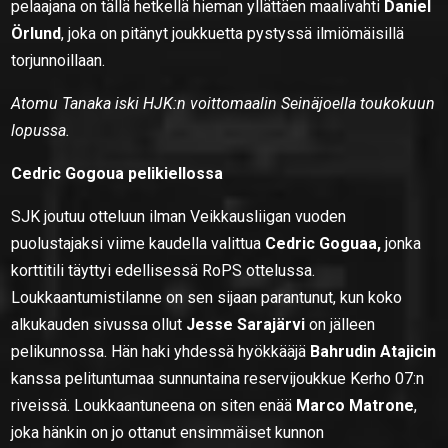
pelaajana on tällä hetkellä hieman yllättäen maalivahti
Daniel
Örlund
, joka on pitänyt joukkuetta pystyssä ilmiömäisillä
torjunnoillaan.
Atomu Tanaka iski HJK:n voittomaalin Seinäjoella toukokuun
lopussa.
Cedric Gogoua pelikiellossa
SJK joutuu otteluun ilman Veikkausliigan vuoden
puolustajaksi viime kaudella valittua
Cedric Goguaa,
jonka
korttitili täyttyi edellisessä RoPS ottelussa.
Loukkaantumistilanne on sen sijaan parantunut, kun koko
alkukauden sivussa ollut
Jesse Sarajärvi
on jälleen
pelikunnossa. Hän haki yhdessä hyökkääjä
Bahrudin Atajicin
kanssa pelituntumaa sunnuntaina reservijoukkue Kerho 07:n
riveissä. Loukkaantuneena on siten enää
Marco Matrone
,
joka hänkin on jo ottanut ensimmäiset kunnon