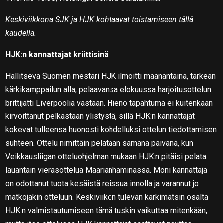
Keskiviikkona SJK ja HJK kohtaavat toistamiseen tällä
kaudella.
HJK:n kannattajat kriittisinä
Hallitseva Suomen mestari HJK ilmoitti maanantaina, tärkeän
kärkikamppailun alla, pelaavansa elokuussa harjoitusottelun
brittijätti Liverpoolia vastaan. Hieno tapahtuma ei kuitenkaan
kirvoittanut pelkästään ylistystä, sillä HJK:n kannattajat
kokevat tulleensa huonosti kohdelluksi ottelun tiedottamisen
suhteen. Ottelu nimittäin pelataan samana päivänä, kun
Veikkausliigan otteluohjelman mukaan HJK:n pitäisi pelata
lauantain vierasottelua Maarianhaminassa. Moni kannattaja
on odottanut tuota kesäistä reissua innolla ja varannut jo
matkojakin otteluun. Keskiviikon tulevan kärkimatsin osalta
HJK:n valmistautumiseen tämä tuskin vaikuttaa mitenkään,