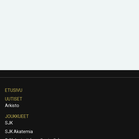
ETUSIVU
UUTISET
Arkisto
JOUKKUEET
SJK
SJK Akatemia