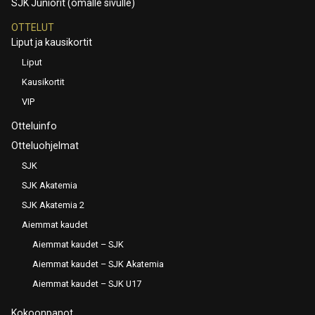
SJK Juniorit (omalle sivulle)
OTTELUT
Liput ja kausikortit
Liput
Kausikortit
VIP
Otteluinfo
Otteluohjelmat
SJK
SJK Akatemia
SJK Akatemia 2
Aiemmat kaudet
Aiemmat kaudet – SJK
Aiemmat kaudet – SJK Akatemia
Aiemmat kaudet – SJK U17
Kokoonpanot