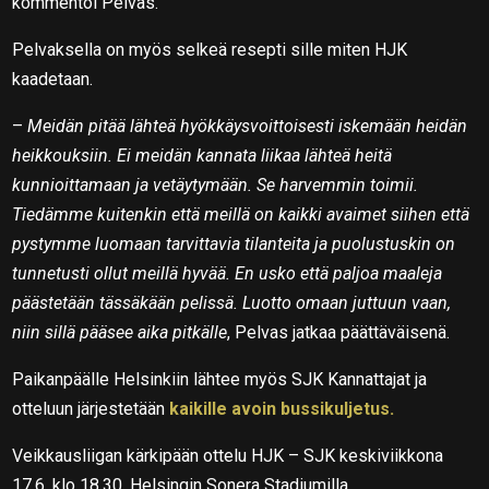
kommentoi Pelvas.
Pelvaksella on myös selkeä resepti sille miten HJK
kaadetaan.
–
Meidän pitää lähteä hyökkäysvoittoisesti iskemään heidän
heikkouksiin. Ei meidän kannata liikaa lähteä heitä
kunnioittamaan ja vetäytymään. Se harvemmin toimii.
Tiedämme kuitenkin että meillä on kaikki avaimet siihen että
pystymme luomaan tarvittavia tilanteita ja puolustuskin on
tunnetusti ollut meillä hyvää. En usko että paljoa maaleja
päästetään tässäkään pelissä. Luotto omaan juttuun vaan,
niin sillä pääsee aika pitkälle
, Pelvas jatkaa päättäväisenä.
Paikanpäälle Helsinkiin lähtee myös SJK Kannattajat ja
otteluun järjestetään
kaikille avoin bussikuljetus.
Veikkausliigan kärkipään ottelu HJK – SJK keskiviikkona
17.6. klo 18.30, Helsingin Sonera Stadiumilla.