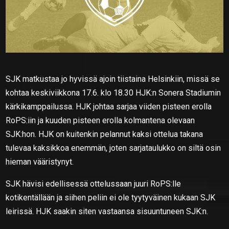
SJK matkustaa jo hyvissä ajoin tiistaina Helsinkiin, missä se
kohtaa keskiviikkona 17.6. klo 18.30 HJK:n Sonera Stadiumin
kärkikamppailussa. HJK johtaa sarjaa viiden pisteen erolla
RoPS:iin ja kuuden pisteen erolla kolmantena olevaan
SJK:hon. HJK on kuitenkin pelannut kaksi ottelua takana
tulevaa kaksikkoa enemmän, joten sarjataulukko on siltä osin
hieman vääristynyt.
SJK hävisi edellisessä ottelussaan juuri RoPS:lle
kotikentällään ja siihen peliin ei ole tyytyväinen kukaan SJK
leirissä. HJK saakin siten vastaansa sisuuntuneen SJK:n.