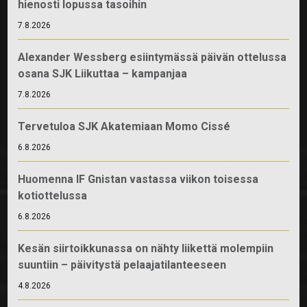
hienosti lopussa tasoihin
7.8.2026
Alexander Wessberg esiintymässä päivän ottelussa
osana SJK Liikuttaa – kampanjaa
7.8.2026
Tervetuloa SJK Akatemiaan Momo Cissé
6.8.2026
Huomenna IF Gnistan vastassa viikon toisessa
kotiottelussa
6.8.2026
Kesän siirtoikkunassa on nähty liikettä molempiin
suuntiin – päivitystä pelaajatilanteeseen
4.8.2026