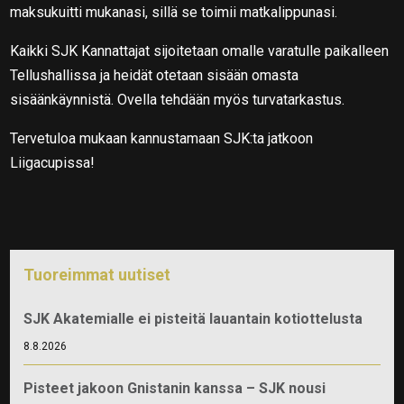
maksukuitti mukanasi, sillä se toimii matkalippunasi.
Kaikki SJK Kannattajat sijoitetaan omalle varatulle paikalleen
Tellushallissa ja heidät otetaan sisään omasta
sisäänkäynnistä. Ovella tehdään myös turvatarkastus.
Tervetuloa mukaan kannustamaan SJK:ta jatkoon
Liigacupissa!
Tuoreimmat uutiset
SJK Akatemialle ei pisteitä lauantain kotiottelusta
8.8.2026
Pisteet jakoon Gnistanin kanssa – SJK nousi