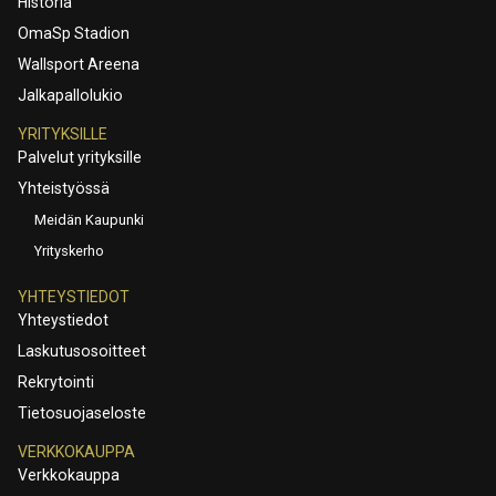
Historia
OmaSp Stadion
Wallsport Areena
Jalkapallolukio
YRITYKSILLE
Palvelut yrityksille
Yhteistyössä
Meidän Kaupunki
Yrityskerho
YHTEYSTIEDOT
Yhteystiedot
Laskutusosoitteet
Rekrytointi
Tietosuojaseloste
VERKKOKAUPPA
Verkkokauppa