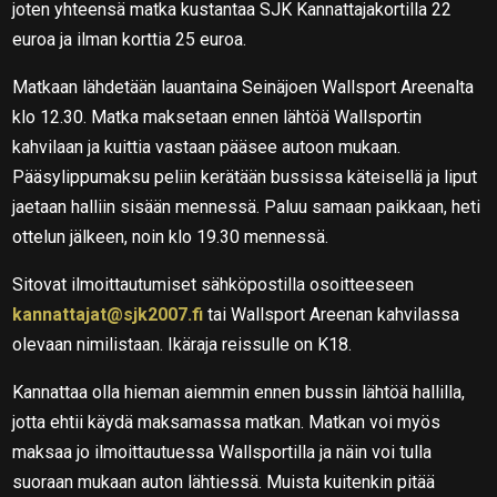
joten yhteensä matka kustantaa SJK Kannattajakortilla 22
euroa ja ilman korttia 25 euroa.
Matkaan lähdetään lauantaina Seinäjoen Wallsport Areenalta
klo 12.30. Matka maksetaan ennen lähtöä Wallsportin
kahvilaan ja kuittia vastaan pääsee autoon mukaan.
Pääsylippumaksu peliin kerätään bussissa käteisellä ja liput
jaetaan halliin sisään mennessä. Paluu samaan paikkaan, heti
ottelun jälkeen, noin klo 19.30 mennessä.
Sitovat ilmoittautumiset sähköpostilla osoitteeseen
kannattajat@sjk2007.fi
tai Wallsport Areenan kahvilassa
olevaan nimilistaan. Ikäraja reissulle on K18.
Kannattaa olla hieman aiemmin ennen bussin lähtöä hallilla,
jotta ehtii käydä maksamassa matkan. Matkan voi myös
maksaa jo ilmoittautuessa Wallsportilla ja näin voi tulla
suoraan mukaan auton lähtiessä. Muista kuitenkin pitää