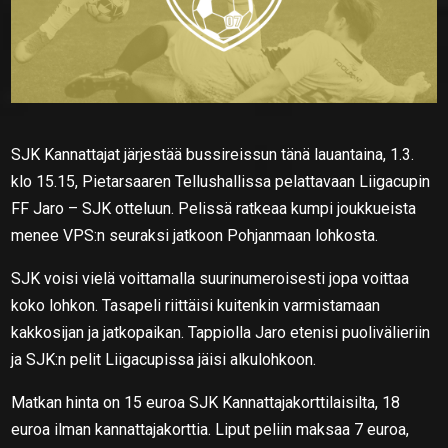
SJK Kannattajat järjestää bussireissun tänä lauantaina, 1.3.
klo 15.15, Pietarsaaren Tellushallissa pelattavaan Liigacupin
FF Jaro – SJK otteluun. Pelissä ratkeaa kumpi joukkueista
menee VPS:n seuraksi jatkoon Pohjanmaan lohkosta.
SJK voisi vielä voittamalla suurinumeroisesti jopa voittaa
koko lohkon. Tasapeli riittäisi kuitenkin varmistamaan
kakkosijan ja jatkopaikan. Tappiolla Jaro etenisi puolivälieriin
ja SJK:n pelit Liigacupissa jäisi alkulohkoon.
Matkan hinta on 15 euroa SJK Kannattajakorttilaisilta, 18
euroa ilman kannattajakorttia. Liput peliin maksaa 7 euroa,