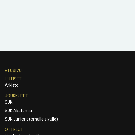
ETUSIVU
UUTISET
Arkisto
JOUKKUEET
SJK
SJK Akatemia
SJK Juniorit (omalle sivulle)
OTTELUT