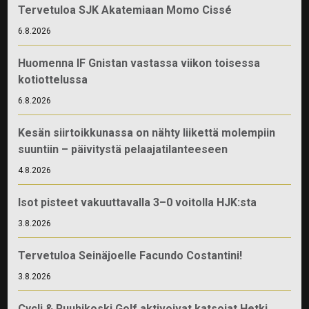
Tervetuloa SJK Akatemiaan Momo Cissé
6.8.2026
Huomenna IF Gnistan vastassa viikon toisessa
kotiottelussa
6.8.2026
Kesän siirtoikkunassa on nähty liikettä molempiin
suuntiin – päivitystä pelaajatilanteeseen
4.8.2026
Isot pisteet vakuuttavalla 3–0 voitolla HJK:sta
3.8.2026
Tervetuloa Seinäjoelle Facundo Costantini!
3.8.2026
Cycli & Ruuhikoski Golf aktivoivat katsojat Hetki