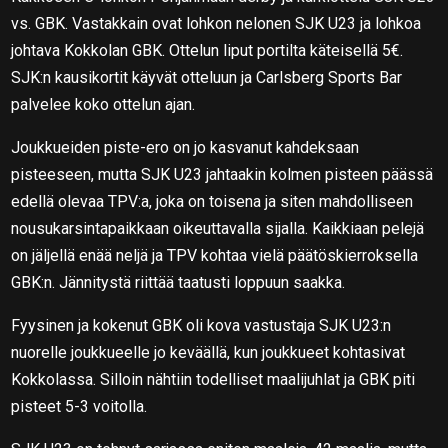
vs. GBK. Vastakkain ovat lohkon nelonen SJK U23 ja lohkoa
johtava Kokkolan GBK. Ottelun liput portilta käteisellä 5€.
SJK:n kausikortit käyvät otteluun ja Carlsberg Sports Bar
palvelee koko ottelun ajan.
Joukkueiden piste-ero on jo kasvanut kahdeksaan
pisteeseen, mutta SJK U23 jahtaakin kolmen pisteen päässä
edellä olevaa TPV:a, joka on toisena ja siten mahdolliseen
nousukarsintapaikkaan oikeuttavalla sijalla. Kaikkiaan pelejä
on jäljellä enää neljä ja TPV kohtaa vielä päätöskierroksella
GBK:n. Jännitystä riittää taatusti loppuun saakka.
Fyysinen ja kokenut GBK oli kova vastustaja SJK U23:n
nuorelle joukkueelle jo keväällä, kun joukkueet kohtasivat
Kokkolassa. Silloin nähtiin todelliset maalijuhlat ja GBK piti
pisteet 5-3 voitolla.