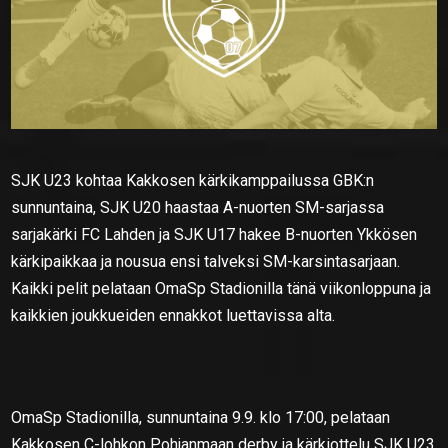
SJK U23 kohtaa Kakkosen kärkikamppailussa GBK:n
sunnuntaina, SJK U20 haastaa A-nuorten SM-sarjassa
sarjakärki FC Lahden ja SJK U17 hakee B-nuorten Ykkösen
kärkipaikkaa ja nousua ensi talveksi SM-karsintasarjaan.
Kaikki pelit pelataan OmaSp Stadionilla tänä viikonloppuna ja
kaikkien joukkueiden ennakkot luettavissa alta.
OmaSp Stadionilla, sunnuntaina 9.9. klo 17:00, pelataan
Kakkosen C-lohkon Pohjanmaan derby ja kärkiottelu SJK U23