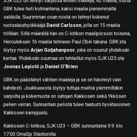
SJK U23 on tehnyt sarjassa eniten maaleja, 42 maalia, mutta
GBK tulee heti kolmantena, kaksi maalia pienemmällä
saldolla. Suurimman osan niistä on tehnyt kokenut
ruotsalaishyökkääjä
David Carlsson
, jolla on 15 maalia
tilillään. Sillä määrällä hän on C-lohkon maalipörssin toisena,
Herculeksen 16 maalia tehneen Paul Obin takana. GBK:sta
löytyy myös
Arjan Goljahanpoor
, joka on osunut yhdeksän
kertaa. Yhdeksän osumaa on tehtaillut myös SJK U23:sta
Joonas Lepistö
ja
Daniel O’Brien
.
GBK on päästänyt vähiten maaleja ja se on hävinnyt vain
kahdesti. Joukkueesta löytyy tuttuja miehiä ylemmiltäkin
sarjoilta ja kokemusta on satojen Kakkosen sekä Ykkösen
pelien verran. Sunnuntain pelistä tulee taatusti hyvätasoinen
Kakkosen kamppailu.
Kakkosen C-lohkoa, SJK U23 – GBK sunnuntaina 9.9. klo
17:00 OmaSp Stadionilla.