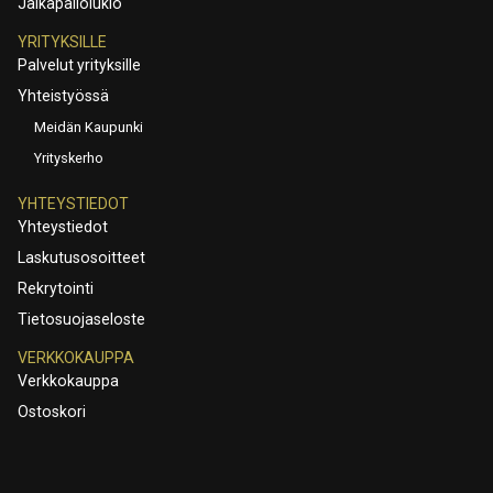
Jalkapallolukio
YRITYKSILLE
Palvelut yrityksille
Yhteistyössä
Meidän Kaupunki
Yrityskerho
YHTEYSTIEDOT
Yhteystiedot
Laskutusosoitteet
Rekrytointi
Tietosuojaseloste
VERKKOKAUPPA
Verkkokauppa
Ostoskori