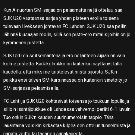
Kun A-nuorten SM-sarjaa on pelaamatta neljä ottelua, saa
SJK U20 vastaansa sarjaa yhden pisteen erolla toisena
tulevaan Ilvekseen johtavan FC Lahden. SJK U20 saa peliin
lähinnä kiusaajan roolin, sillä sen piste-ero mitalisijoihin on jo
kymmenen pistettä.
SJK U20 on seitsemäntenä ja ero neljänteen sijaan on vain
kolme pistettä. Kärkikolmikko on kuitenkin näyttänyt tällä
kaudella, että miksi ne taistelevat niistä sijoista. SJK:n
paikka ensi talven SM-karsinnassa on kuitenkin sinetöity jo
SM-sarjassa pelaamisella.
FC Lahti ja SJK U20 kohtasivat toisensa jo toukuun lopulla ja
silloin isäntäjoukkue oli Lahdessa vahvempi peräti 6-1 luvuin.
Tuo onkin SJK:n kauden suurinumeroisin tappio. Tänä
lauantaina voisikin kirkastaa kilpeä sen ottelun tunnelmista ja
napata voitto tai tasapeli sarjakärjestä.