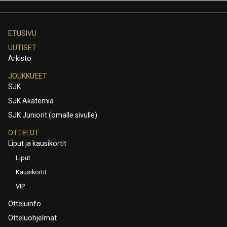
ETUSIVU
UUTISET
Arkisto
JOUKKUEET
SJK
SJK Akatemia
SJK Juniorit (omalle sivulle)
OTTELUT
Liput ja kausikortit
Liput
Kausikortit
VIP
Otteluinfo
Otteluohjelmat