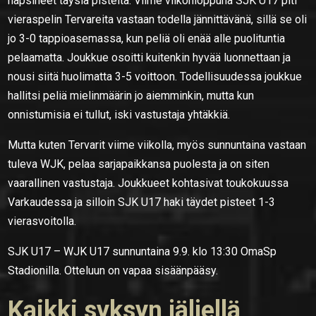
napsineet täysiä pisteitä. Viime viikonloppuna SJK U17 piti
vieraspelin Tervareita vastaan todella jännittävänä, sillä se oli
jo 3-0 tappioasemassa, kun peliä oli enää alle puolituntia
pelaamatta. Joukkue osoitti kuitenkin hyvää luonnettaan ja
nousi siitä huolimatta 3-5 voittoon. Todellisuudessa joukkue
hallitsi peliä mielinmäärin jo aiemminkin, mutta kun
onnistumisia ei tullut, iski vastustaja yhtäkkiä.
Mutta kuten Tervarit viime viikolla, myös sunnuntaina vastaan
tuleva WJK, pelaa sarjapaikkansa puolesta ja on siten
vaarallinen vastustaja. Joukkueet kohtasivat toukokuussa
Varkaudessa ja silloin SJK U17 haki täydet pisteet 1-3
vierasvoitolla.
SJK U17 – WJK U17 sunnuntaina 9.9. klo 13:30 OmaSp
Stadionilla. Otteluun on vapaa sisäänpääsy.
Kaikki syksyn jäljellä