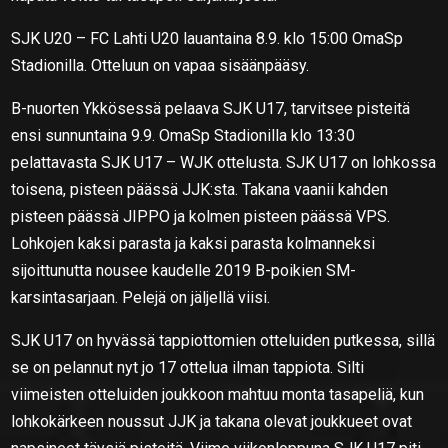
SJK U20 – FC Lahti U20 lauantaina 8.9. klo 15:00 OmaSp
Stadionilla. Otteluun on vapaa sisäänpääsy.
B-nuorten Ykkösessä pelaava SJK U17, tarvitsee pisteitä
ensi sunnuntaina 9.9. OmaSp Stadionilla klo 13:30
pelattavasta SJK U17 – WJK ottelusta. SJK U17 on lohkossa
toisena, pisteen päässä JJK:sta. Takana vaanii kahden
pisteen päässä JIPPO ja kolmen pisteen päässä VPS.
Lohkojen kaksi parasta ja kaksi parasta kolmanneksi
sijoittunutta nousee kaudelle 2019 B-poikien SM-
karsintasarjaan. Pelejä on jäljellä viisi.
SJK U17 on hyvässä tappiottomien otteluiden putkessa, sillä
se on pelannut nyt jo 17 ottelua ilman tappiota. Silti
viimeisten otteluiden joukkoon mahtuu monta tasapeliä, kun
lohkokärkeen noussut JJK ja takana olevat joukkueet ovat