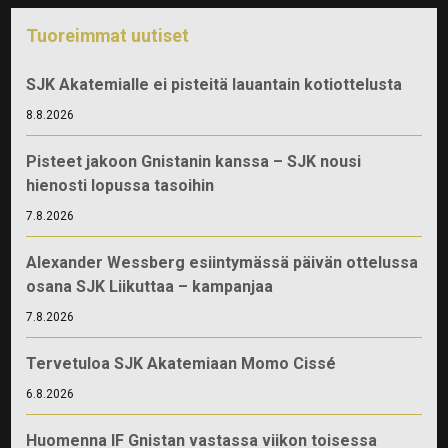
Tuoreimmat uutiset
SJK Akatemialle ei pisteitä lauantain kotiottelusta
8.8.2026
Pisteet jakoon Gnistanin kanssa – SJK nousi
hienosti lopussa tasoihin
7.8.2026
Alexander Wessberg esiintymässä päivän ottelussa
osana SJK Liikuttaa – kampanjaa
7.8.2026
Tervetuloa SJK Akatemiaan Momo Cissé
6.8.2026
Huomenna IF Gnistan vastassa viikon toisessa