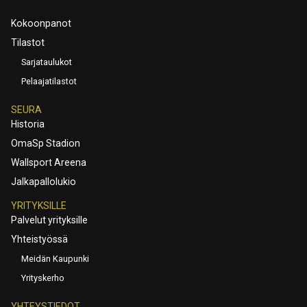
Kokoonpanot
Tilastot
Sarjataulukot
Pelaajatilastot
SEURA
Historia
OmaSp Stadion
Wallsport Areena
Jalkapallolukio
YRITYKSILLE
Palvelut yrityksille
Yhteistyössä
Meidän Kaupunki
Yrityskerho
YHTEYSTIEDOT