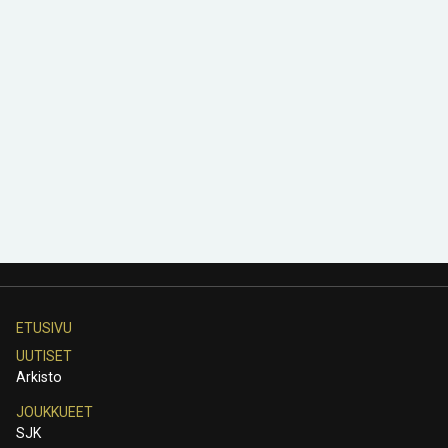
ETUSIVU
UUTISET
Arkisto
JOUKKUEET
SJK