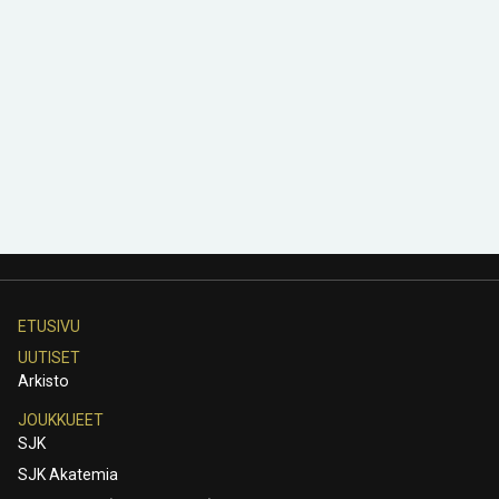
ETUSIVU
UUTISET
Arkisto
JOUKKUEET
SJK
SJK Akatemia