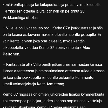
keskikenttäpelaaja tai laitapuolustaja pelasi viime kaudella
14 Ykkösen ottelua ja urallaan hän on pelannut 28
Veikkausliiga ottelua.
– Villelle on luvassa iso rooli Kerho 07:n joukkueessa ja hän
on tärkeänä esikuvana mukana oleville nuorille pelaajille. Ei
vain kentällä vaan joka osa-alueella, myös kentän
ulkopuolella, valottaa Kerho 07:n päävalmentaja
Max
Peltonen
.
– Fantastista että Ville päätti jatkaa uraansa meidän kanssa.
Hänen asenteensa ja ammattimainen otteensa tulee olemaan
tärkeä juttu joukkueelle ja nuorille pelaajille, kommentoi
urheilutoimenjohtaja Keith Armstrong
Kerho 07 ringissä on omien junioreiden lisäksi kymmenkunta
kokeneempaa pelaajaa, joiden kanssa sopimusneuvotteluja
käydään lähiaikoina. Kerho 07 pelaa ensimmäisen