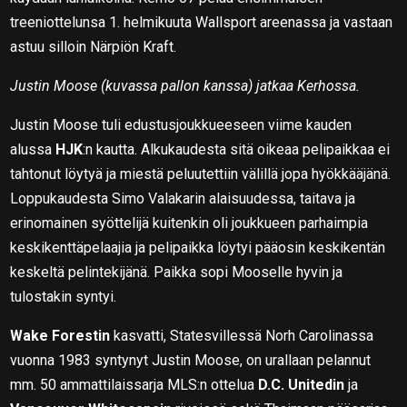
treeniottelunsa 1. helmikuuta Wallsport areenassa ja vastaan
astuu silloin Närpiön Kraft.
Justin Moose (kuvassa pallon kanssa) jatkaa Kerhossa.
Justin Moose tuli edustusjoukkueeseen viime kauden
alussa
HJK
:n kautta. Alkukaudesta sitä oikeaa pelipaikkaa ei
tahtonut löytyä ja miestä peluutettiin välillä jopa hyökkääjänä.
Loppukaudesta Simo Valakarin alaisuudessa, taitava ja
erinomainen syöttelijä kuitenkin oli joukkueen parhaimpia
keskikenttäpelaajia ja pelipaikka löytyi pääosin keskikentän
keskeltä pelintekijänä. Paikka sopi Mooselle hyvin ja
tulostakin syntyi.
Wake Forestin
kasvatti, Statesvillessä Norh Carolinassa
vuonna 1983 syntynyt Justin Moose, on urallaan pelannut
mm. 50 ammattilaissarja MLS:n ottelua
D.C. Unitedin
ja