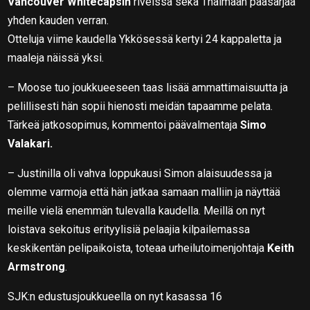
Vancouver Whitecapsin
riveissä sekä Thaimaan pääsarjaa
yhden kauden verran.
Otteluja viime kaudella Ykkösessä kertyi 24 kappaletta ja
maaleja näissä yksi.
– Moose tuo joukkueeseen taas lisää ammattimaisuutta ja
pelillisesti hän sopii hienosti meidän tapaamme pelata.
Tärkeä jatkosopimus, kommentoi päävalmentaja
Simo
Valakari.
– Justinilla oli vahva loppukausi Simon alaisuudessa ja
olemme varmoja että hän jatkaa samaan malliin ja näyttää
meille vielä enemmän tulevalla kaudella. Meillä on nyt
loistava sekoitus erityylisiä pelaajia kilpailemassa
keskikentän pelipaikoista, toteaa urheilutoimenjohtaja
Keith
Armstrong
.
SJK:n edustusjoukkueella on nyt kasassa 16