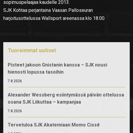
sopimuspelaajaa kaudelle 2013.
SJK Kohtaa perjantaina Vaasan Palloseuran
harjoitusottelussa Wallsport areenassa klo 18.00.
Tuoreimmat uutiset
Pisteet jakoon Gnistanin kanssa – SJK nousi
hienosti lopussa tasoihin
7.8.2026
Alexander Wessberg esiintymässä päivän ottelussa
osana SJK Liikuttaa – kampanjaa
7.8.2026
Tervetuloa SJK Akatemiaan Momo Cissé