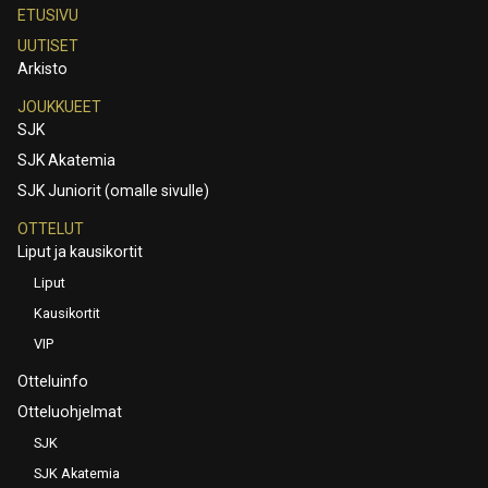
ETUSIVU
UUTISET
Arkisto
JOUKKUEET
SJK
SJK Akatemia
SJK Juniorit (omalle sivulle)
OTTELUT
Liput ja kausikortit
Liput
Kausikortit
VIP
Otteluinfo
Otteluohjelmat
SJK
SJK Akatemia