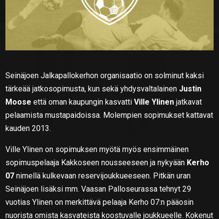
Seinäjoen Jalkapallokerhon organisaatio on solminut kaksi
tärkeää jatkosopimusta, kun sekä yhdysvaltalainen
Justin
Moose
että oman kaupungin kasvatti
Ville Ylinen
jatkavat
pelaamista mustapaidoissa. Molempien sopimukset kattavat
kauden 2013.
Ville Ylinen on sopimuksen myötä myös ensimmäinen
sopimuspelaaja Kakkoseen nousseeseen ja nykyään
Kerho
07
nimellä kulkevaan reservijoukkueeseen. Pitkän uran
Seinäjoen lisäksi mm. Vaasan Palloseurassa tehnyt 29
vuotias Ylinen on merkittävä pelaaja Kerho 07:n pääosin
nuorista omista kasvateista koostuvalle joukkueelle. Kokenut